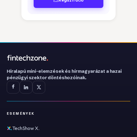
Regisztráció
Híralapú mini-elemzések és hírmagyarázat a hazai
pénzügyi szektor döntéshozóinak.
ESEMÉNYEK
TechShow X.