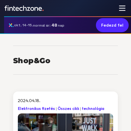
48
Fedezd fel
okt. 14-15.
normál ár:
nap
Shop&Go
2024.04.18.
Elektronikus fizetés
Összes cikk
technológia