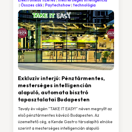
Elektronikus fizetés
mesterséges intelligencia
Összes cikk
Paytechshow
technológia
Exkluzív interjú: Pénztármentes,
mesterséges intelligencián
alapuló, automata bisztró
tapasztalatai Budapesten
Tavaly év végén "TAKE IT EASY!" néven megnyílt az
első pénztármentes kávézó Budapesten. Az
üzemeltető cég, a Kende Gastro társalapító elnöke
szerint a mesterséges intelligencián alapuló