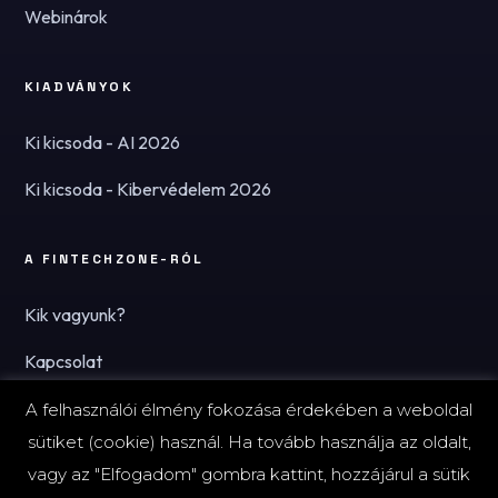
Webinárok
KIADVÁNYOK
Ki kicsoda - AI 2026
Ki kicsoda - Kibervédelem 2026
A FINTECHZONE-RÓL
Kik vagyunk?
Kapcsolat
Hírlevél
A felhasználói élmény fokozása érdekében a weboldal
sütiket (cookie) használ. Ha tovább használja az oldalt,
vagy az "Elfogadom" gombra kattint, hozzájárul a sütik