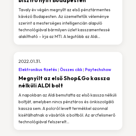
bisztró nyílt Budapesten
Tavaly év végén megnyílt az első pénztármentes
kávézó Budapesten. Az üzemeltetők véleménye
szerint a mesterséges intelligencián alapuló
technológiával bármilyen üzlet kasszamentessé
alakítható – írja az MTI. A legutóbb az Aldi...
2022.01.31.
Elektronikus fizetés
Összes cikk
Paytechshow
Megnyílt az első Shop&Go kassza
nélküli ALDI bolt
A napokban az Aldi bemutatta az első kassza nélküli
boltját, amelyben nincs pénztáros és önkiszolgáló
kassza sem. A polcról levett termékkel azonnal
kisétálhatnak a vásárlók a boltból. Az arcfelismerő
technológiával felszerelt...