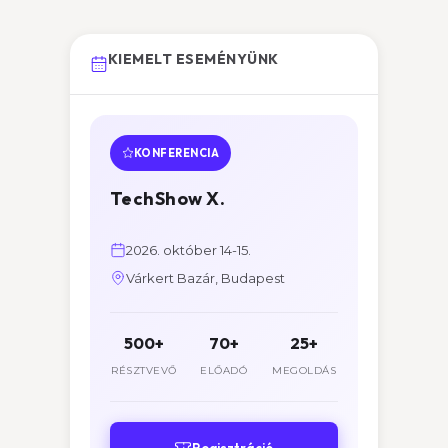
KIEMELT ESEMÉNYÜNK
KONFERENCIA
TechShow X.
2026. október 14-15.
Várkert Bazár, Budapest
500+
70+
25+
RÉSZTVEVŐ
ELŐADÓ
MEGOLDÁS