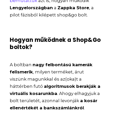
bemutattuk
azt is, hogyan működik
Lengyelországban
a
Zappka Store
, a
pilot fázisból kilépett shop&go bolt.
Hogyan működnek a Shop&Go
boltok?
A boltban
nagy felbontású kamerák
felismerik
, milyen terméket, árut
viszünk magunkkal és az(oka)t a
háttérben futó
algoritmusok berakják a
virtuális kosarunkba
. Ahogy elhagyjuk a
bolt területét, azonnal levonják
a kosár
ellenértékét a bankszámlánkról
.