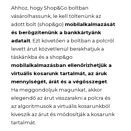
Ahhoz, hogy Shop&Go boltban
vásárolhassunk, le kell töltenünk az
adott bolt (shop&go)
mobilalkalmazását
és berögzítenünk a bankkártyánk
adatait
. Ezt követően a boltban a polcról
levett árut közvetlenül berakhatjuk a
táskánkba és a shop&go
mobilalkalmazásban ellenőrizhetjük a
virtuális kosarunk tartalmát, az áruk
mennyiségét, árát és a végösszeget
.
Ha meggondoljuk magunkat, akkor
elegendő az árut visszarakni a polcra és
az algoritmusok a virtuális kosarunkból
kiveszik az árut és módosítják a kosarunk
tartalmát.