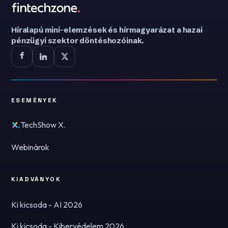
Híralapú mini-elemzések és hírmagyarázat a hazai
pénzügyi szektor döntéshozóinak.
ESEMÉNYEK
TechShow X.
Webinárok
KIADVÁNYOK
Ki kicsoda - AI 2026
Ki kicsoda - Kibervédelem 2026