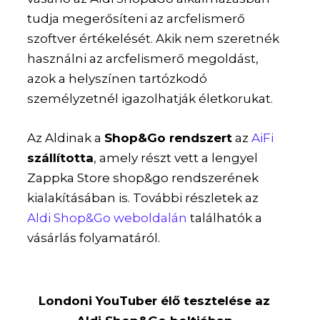
tudja megerősíteni az arcfelismerő
szoftver értékelését. Akik nem szeretnék
használni az arcfelismerő megoldást,
azok a helyszínen tartózkodó
személyzetnél igazolhatják életkorukat.
Az Aldinak a
Shop&Go rendszert
az
AiFi
szállította
, amely részt vett a lengyel
Zappka Store shop&go rendszerének
kialakításában is. További részletek az
Aldi Shop&Go weboldalán
találhatók a
vásárlás folyamatáról.
Londoni YouTuber élő tesztelése az