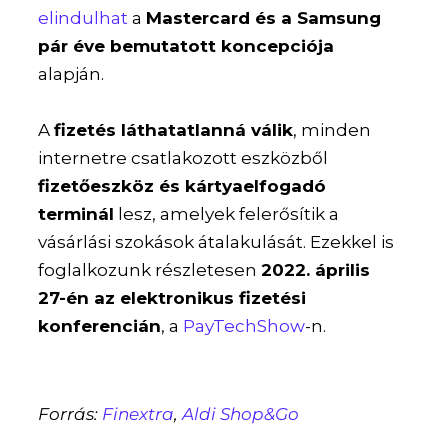
elindulhat
a
Mastercard és a Samsung
pár éve bemutatott koncepciója
alapján.
A
fizetés láthatatlanná válik
, minden
internetre csatlakozott eszközből
fizetőeszköz és kártyaelfogadó
terminál
lesz, amelyek felerősítik a
vásárlási szokások átalakulását. Ezekkel is
foglalkozunk részletesen
2022. április
27-én az elektronikus fizetési
konferencián
, a
PayTechShow
-n.
Forrás:
Finextra
,
Aldi Shop&Go