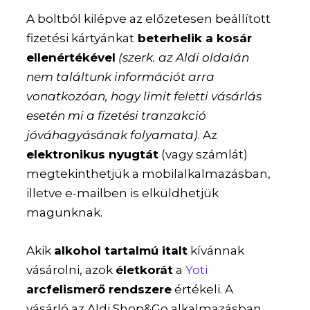
A boltból kilépve az előzetesen beállított
fizetési kártyánkat
beterhelik a kosár
ellenértékével
(szerk. az Aldi oldalán
nem találtunk információt arra
vonatkozóan, hogy limit feletti vásárlás
esetén mi a fizetési tranzakció
jóváhagyásának folyamata
)
. Az
elektronikus nyugtát
(vagy számlát)
megtekinthetjük a mobilalkalmazásban,
illetve e-mailben is elküldhetjük
magunknak.
Akik
alkohol tartalmú italt
kívánnak
vásárolni, azok
életkorát
a
Yoti
arcfelismerő rendszere
értékeli. A
vásárló az Aldi Shop&Go alkalmazásban