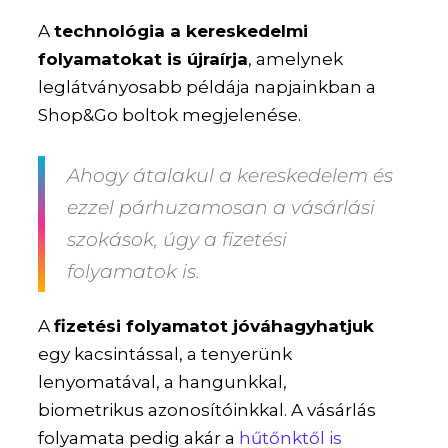
A
technológia a kereskedelmi
folyamatokat is újraírja
, amelynek
leglátványosabb példája napjainkban a
Shop&Go boltok megjelenése.
Ahogy átalakul a kereskedelem és
ezzel párhuzamosan a vásárlási
szokások, úgy a fizetési
folyamatok is.
A
fizetési folyamatot jóváhagyhatjuk
egy kacsintással, a tenyerünk
lenyomatával, a hangunkkal,
biometrikus azonosítóinkkal. A vásárlás
folyamata pedig akár a
hűtőnktől is