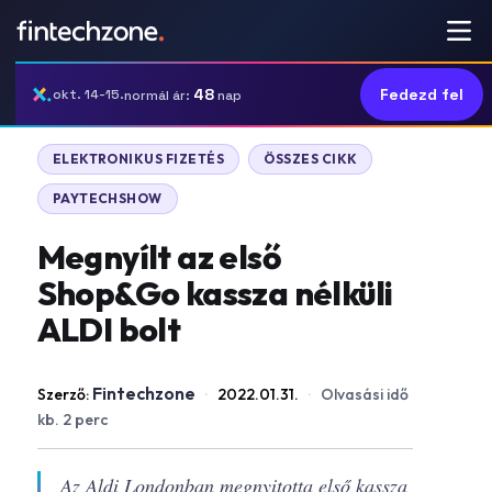
48
Fedezd fel
okt. 14-15.
normál ár:
nap
ELEKTRONIKUS FIZETÉS
ÖSSZES CIKK
PAYTECHSHOW
Megnyílt az első
Shop&Go kassza nélküli
ALDI bolt
Fintechzone
Szerző:
·
2022.01.31.
·
Olvasási idő
kb. 2 perc
Az Aldi Londonban megnyitotta első kassza