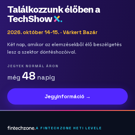
Találkozzunk élőben a
TechShow
2026. október 14-15. · Várkert Bazár
Két nap, amikor az elemzésekből élő beszélgetés
lesz a szektor döntéshozóival.
JEGYEK NORMÁL ÁRON
48
még
napig
Jegyinformáció →
A FINTECHZONE HETI LEVELE