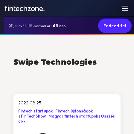
49
Fedezd fel
okt. 14-15.
normál ár:
nap
Swipe Technologies
2022.08.25.
Fintech startupok
Fintech újdonságok
FinTechShow
Magyar fintech startupok
Összes
cikk