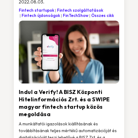
2022.08.03.
Fintech startupok
Fintech szolgáltatások
Fintech újdonságok
FinTechShow
Összes cikk
Indul a Verify! A BISZ Központi
Hitelinformációs Zrt. és a SWIPE
magyar fintech startup közös
megoldása
A munkáltatói igazolások kiállításának és
továbbításának teljes mértékű automatizációját és
digitalizációját teszi lehetővé a BISZ Zrt. és a