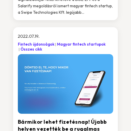
Salarify megoldásról ismert magyar fintech startup,
a Swipe Technologies Kft. legújabb...
2022.07.19.
Fintech újdonságok
Magyar fintech startupok
Összes cikk
Bármikor lehet fizetésnap! Újabb
helyen vezették be a rugalmas