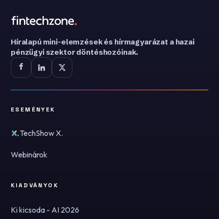
Híralapú mini-elemzések és hírmagyarázat a hazai
pénzügyi szektor döntéshozóinak.
ESEMÉNYEK
TechShow X.
Webinárok
KIADVÁNYOK
Ki kicsoda - AI 2026