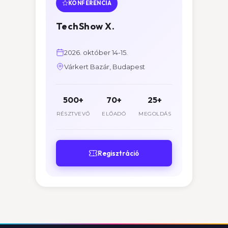
KONFERENCIA
TechShow X.
2026. október 14-15.
Várkert Bazár, Budapest
500+
70+
25+
RÉSZTVEVŐ
ELŐADÓ
MEGOLDÁS
Regisztráció