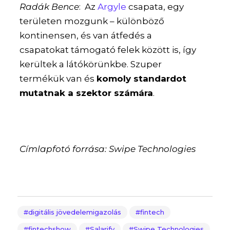
Radák Bence
: Az
Argyle
csapata, egy
területen mozgunk – különböző
kontinensen, és van átfedés a
csapatokat támogató felek között is, így
kerültek a látókörünkbe. Szuper
termékük van és
komoly standardot
mutatnak a szektor számára
.
Címlapfotó forrása: Swipe Technologies
digitális jövedelemigazolás
fintech
fintechshow
Salarify
Swipe Technologies