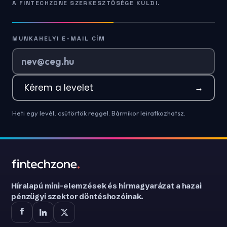
A FINTECHZONE SZERKESZTŐSÉGE KÜLDI.
MUNKAHELYI E-MAIL CÍM
Kérem a levelet
→
Heti egy levél, csütörtök reggel. Bármikor leiratkozhatsz.
Híralapú mini-elemzések és hírmagyarázat a hazai
pénzügyi szektor döntéshozóinak.