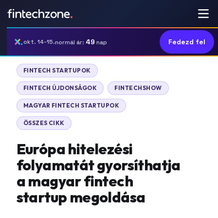
49
Fedezd fel
okt. 14-15.
normál ár:
nap
FINTECH STARTUPOK
FINTECH ÚJDONSÁGOK
FINTECHSHOW
MAGYAR FINTECH STARTUPOK
ÖSSZES CIKK
Európa hitelezési
folyamatát gyorsíthatja
a magyar fintech
startup megoldása