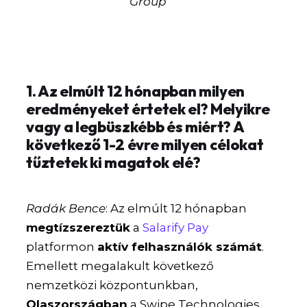
Group
1. Az elmúlt 12 hónapban milyen
eredményeket értetek el? Melyikre
vagy a legbüszkébb és miért? A
következő 1-2 évre milyen célokat
tűztetek ki magatok elé?
Radák Bence
: Az elmúlt 12 hónapban
megtízszereztük
a
Salarify Pay
platformon
aktív felhasználók számát
.
Emellett megalakult következő
nemzetközi központunkban,
Olaszországban
a Swipe Technologies