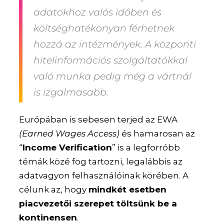
adatokhoz valós időben és
költséghatékonyan férhetnek
hozzá az intézmények. A központi
hitelinformációs szolgáltatókkal
való munka pedig még a vártnál
is izgalmasabb.
Európában is sebesen terjed az EWA
(Earned Wages Access)
és hamarosan az
“
Income Verification
” is a legforróbb
témák közé fog tartozni, legalábbis az
adatvagyon felhasználóinak körében. A
célunk az, hogy
mindkét esetben
piacvezetői szerepet töltsünk be a
kontinensen
.