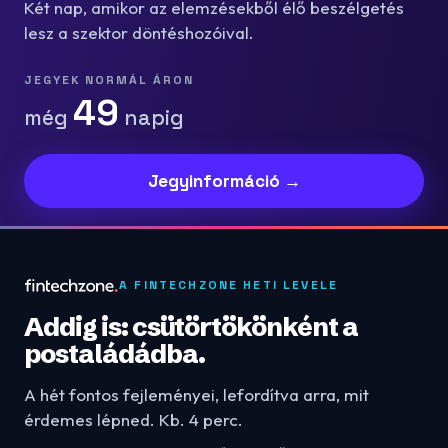
Két nap, amikor az elemzésekből élő beszélgetés
lesz a szektor döntéshozóival.
JEGYEK NORMÁL ÁRON
49
még
napig
Jegyinformáció →
A FINTECHZONE HETI LEVELE
Addig is: csütörtökönként a
postaládádba.
A hét fontos fejleményei, lefordítva arra, mit
érdemes lépned. Kb. 4 perc.