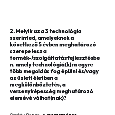
2. Melyik az a 3 technológia
szerinted, amelyeknek a
következő 5 évben meghatározó
szerepe lesz a
termék-/szolgáltatásfejlesztésbe
n, amely technológiá(k)ra egyre
több megoldás fog épülni és/vagy
az üzleti életben a
megkülönböztetés, a
versenyképesség meghatározó
elemévé válhat(nak)?
Radák Bence
: A
mesterséges