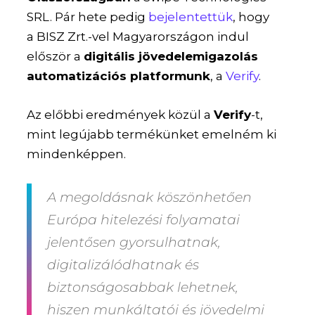
SRL. Pár hete pedig
bejelentettük
, hogy
a BISZ Zrt.-vel Magyarországon indul
először a
digitális jövedelemigazolás
automatizációs platformunk
, a
Verify
.
Az előbbi eredmények közül a
Verify
-t,
mint legújabb termékünket emelném ki
mindenképpen.
A megoldásnak köszönhetően
Európa hitelezési folyamatai
jelentősen gyorsulhatnak,
digitalizálódhatnak és
biztonságosabbak lehetnek,
hiszen munkáltatói és jövedelmi