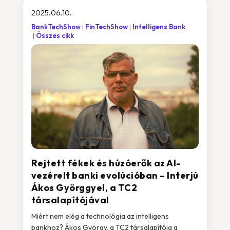
2025.06.10.
BankTechShow
FinTechShow
Intelligens Bank
Összes cikk
Rejtett fékek és húzóerők az AI-
vezérelt banki evolúcióban – Interjú
Ákos Györggyel, a TC2
társalapítójával
Miért nem elég a technológia az intelligens
bankhoz? Ákos György, a TC2 társalapítója a