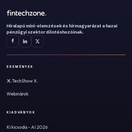
Híralapú mini-elemzések és hírmagyarázat a hazai
pénzügyi szektor döntéshozóinak.
ESEMÉNYEK
TechShow X.
Webinárok
KIADVÁNYOK
Ki kicsoda - AI 2026