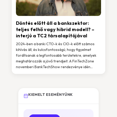
Döntés előtt áll a bankszektor:
teljes felhő vagy hibrid modell? –
interjú a TC2 társalapítójával
2024-ben a banki CTO-k és CIO-k előtt számos
kihívás áll, és kulcsfontosságú, hogy figyelmet
fordítsanak a legfontosabb területekre, amelyek
meghatározzák a jövő trendjeit. A FinTechZone
novemberi BankTechShow rendezvénye idén...
KIEMELT ESEMÉNYÜNK