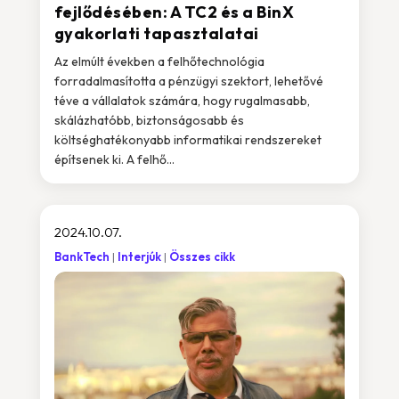
fejlődésében: A TC2 és a BinX
gyakorlati tapasztalatai
Az elmúlt években a felhőtechnológia
forradalmasította a pénzügyi szektort, lehetővé
téve a vállalatok számára, hogy rugalmasabb,
skálázhatóbb, biztonságosabb és
költséghatékonyabb informatikai rendszereket
építsenek ki. A felhő...
2024.10.07.
BankTech
Interjúk
Összes cikk