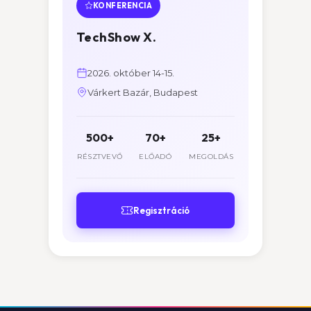
KONFERENCIA
TechShow X.
2026. október 14-15.
Várkert Bazár, Budapest
500+
70+
25+
RÉSZTVEVŐ
ELŐADÓ
MEGOLDÁS
Regisztráció