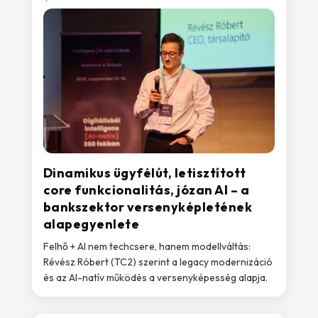
Dinamikus ügyfélút, letisztított
core funkcionalitás, józan AI – a
bankszektor versenyképletének
alapegyenlete
Felhő + AI nem techcsere, hanem modellváltás:
Révész Róbert (TC2) szerint a legacy modernizáció
és az AI-natív működés a versenyképesség alapja.