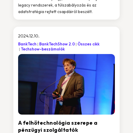
legacy rendszerek, a túlszabályozás és az
adatstratégia rejtett csapdáiról beszélt.
2024.12.10.
BankTech
BankTechShow 2.0
Összes cikk
Techshow-beszámolók
A felhőtechnológia szerepe a
pénzügyi szolgáltatók