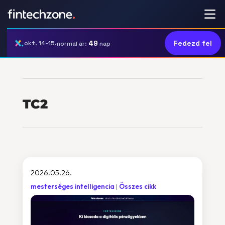
49
Fedezd fel
okt. 14-15.
normál ár:
nap
TC2
2026.05.26.
mesterséges intelligencia
Összes cikk