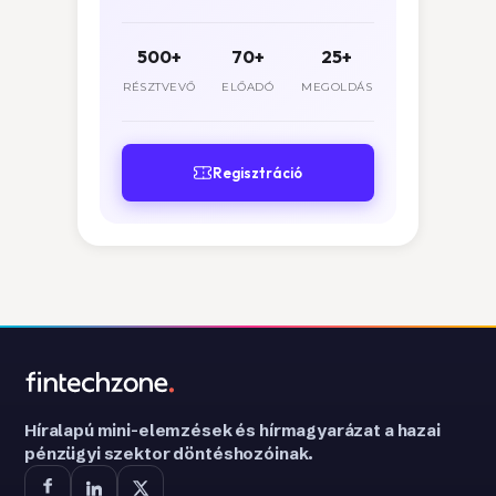
500+
70+
25+
RÉSZTVEVŐ
ELŐADÓ
MEGOLDÁS
Regisztráció
Híralapú mini-elemzések és hírmagyarázat a hazai
pénzügyi szektor döntéshozóinak.