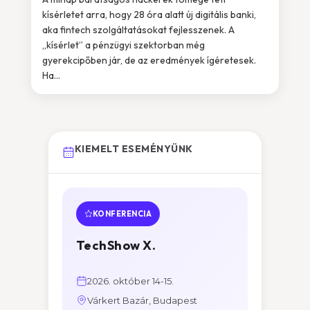
kísérletet arra, hogy 28 óra alatt új digitális banki,
aka fintech szolgáltatásokat fejlesszenek. A
„kísérlet” a pénzügyi szektorban még
gyerekcipőben jár, de az eredmények ígéretesek.
Ha...
KIEMELT ESEMÉNYÜNK
KONFERENCIA
TechShow X.
2026. október 14-15.
Várkert Bazár, Budapest