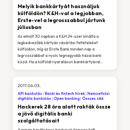
Melyik bankkártyát használjuk
külföldön? K&H-val a legjobban,
Erste-vel a legrosszabbul jártunk
júliusban
Az elmúlt 30 napban a K&H 24-szer kínálta a
legkedvezőbb kártyás vásárlási feltételeket
külföldön, míg az Erste Bank minden nap a
legrosszabbat a nyolc legnagyobb hazai bank
közül. Ha a külföldi nyaraláson bankkártyával...
2017.06.03.
API bankolás
Banki és fintech hírek
Nemzetközi
digitális bankolás
Open banking
Összes cikk
Hackerek 28 óra alatt rakták össze
a jövő digitális banki
szolgáltatásait
A minap barátságos hackerek tömege tett