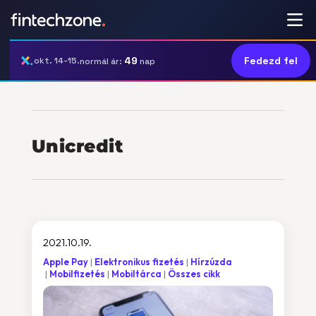
49
Fedezd fel
okt. 14-15.
normál ár:
nap
Unicredit
2021.10.19.
Apple Pay
Elektronikus fizetés
Hírzúzda
Mobilfizetés
Mobiltárca
Összes cikk