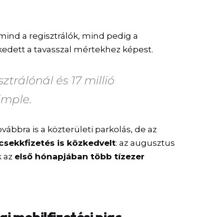
ind a regisztrálók, mind pedig a
edett a tavasszal mértekhez képest.
sztrálónál
és 17 millió
imple.
ábbra is a közterületi parkolás, de az
sekkfizetés is közkedvelt
: az augusztus
k az
első hónapjában több tízezer
ai mobilfizetési piac