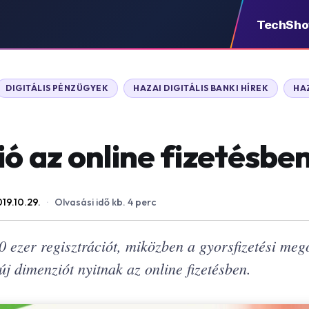
TechSh
DIGITÁLIS PÉNZÜGYEK
HAZAI DIGITÁLIS BANKI HÍREK
HA
ió az online fizetésbe
19.10.29.
·
Olvasási idő kb. 4 perc
0 ezer regisztrációt, miközben a gyorsfizetési meg
új dimenziót nyitnak az online fizetésben.