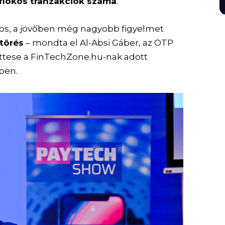
 fiókos tranzakciók száma
.
ntos, a jövőben még nagyobb figyelmet
ttörés
– mondta el Al-Absi Gáber, az OTP
ettese a FinTechZone.hu-nak adott
ben.