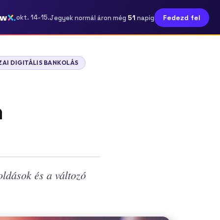
ow
51
okt. 14-15.
Fedezd fel
Jegyek normál áron még
napig
ZAI DIGITÁLIS BANKOLÁS
n
oldások és a változó