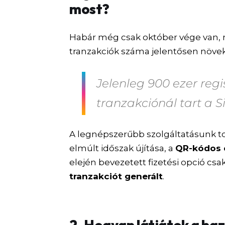
most?
Habár még csak október vége van, m
tranzakciók száma jelentősen növek
Jelenleg
900 ezer regi
tranzakciónál tart a S
A legnépszerűbb szolgáltatásunk tov
elmúlt időszak újítása, a
QR-kódos c
elején bevezetett fizetési opció csa
tranzakciót generált
.
2. Hogyan látjátok a haz