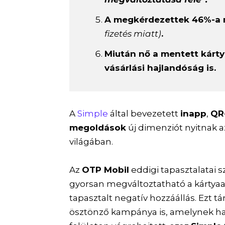
A megkérdezettek 46%-a m
fizetés miatt)
.
Miután nő a mentett kárt
vásárlási hajlandóság is.
A
Simple
által bevezetett
inapp
,
QR
megoldások
új dimenziót nyitnak a
világában.
Az
OTP Mobil
eddigi tapasztalatai s
gyorsan megváltoztatható a kártya
tapasztalt negatív hozzáállás. Ezt 
ösztönző kampánya is, amelynek h