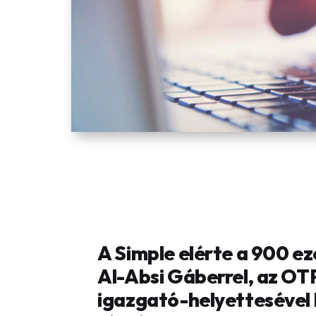
A Simple elérte a 900 ez
Al-Absi Gáberrel, az OT
igazgató-helyettesével 