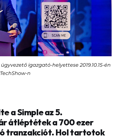
. ügyvezető igazgató-helyettese 2019.10.15-én
yTechShow-n
te a Simple az 5.
ár átléptétek a 700 ezer
lió tranzakciót. Hol tartotok