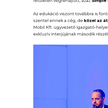
felületen végrehajtott, azaz
Simple
Az edukáció viszont továbbra is fo
szentel ennek a cég, de
közel az á
Mobil Kft. ügyvezető igazgató-hely
exkluzív interjújának második részé