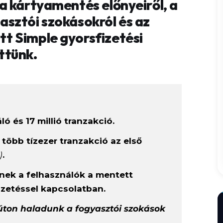
a kártyamentés előnyeiről, a
sztói szokásokról és az
t Simple gyorsfizetési
ttünk.
ó és 17 millió tranzakció.
több tízezer tranzakció az első
)
.
nek a felhasználók a mentett
izetéssel kapcsolatban.
úton haladunk a fogyasztói szokások