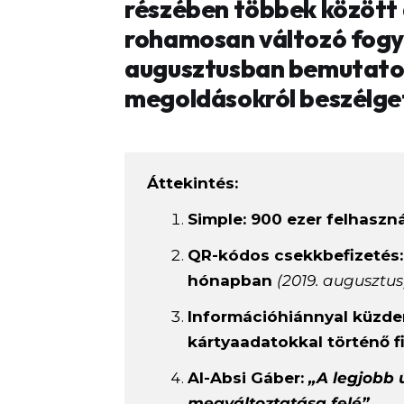
részében többek között 
rohamosan változó fogya
augusztusban bemutatot
megoldásokról beszélge
Áttekintés:
Simple: 900 ezer felhasznál
QR-kódos csekkbefizetés: 
hónapban
(2019. augusztus
Információhiánnyal küzde
kártyaadatokkal történő f
Al-Absi Gáber:
„A legjobb 
megváltoztatása felé”.