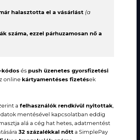
ár halasztotta el a vásárlást
(a
yák száma, ezzel párhuzamosan nő a
-kódos
és
push üzenetes gyorsfizetési
z online
kártyamentéses fizetés
ek
zerint a
felhasználók rendkívül nyitottak
,
adatok mentésével kapcsolatban eddig
támasztja alá a cég hat hetes, adatmentést
atására
32 százalékkal nőtt
a SimplePay