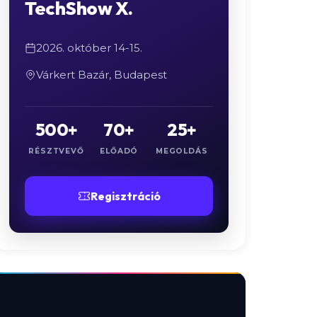
TechShow X.
2026. október 14-15.
Várkert Bazár, Budapest
500+
70+
25+
RÉSZTVEVŐ
ELŐADÓ
MEGOLDÁS
Regisztráció