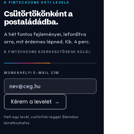
A FINTECHZONE HETI LEVELE
Csütörtökönként a
postaládádba.
A hét fontos fejleményei, lefordítva
arra, mit érdemes lépned. Kb. 4 perc.
A FINTECHZONE SZERKESZTŐSÉGE KÜLDI.
MUNKAHELYI E-MAIL CÍM
Kérem a levelet
→
Heti egy levél, csütörtök reggel. Bármikor
leiratkozhatsz.