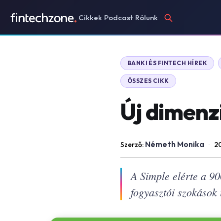
Cikkek
Podcast
Rólunk
BANKI ÉS FINTECH HÍREK
ÖSSZES CIKK
Új dimenz
Németh Monika
Szerző:
·
20
A Simple elérte a 90
fogyasztói szokások 