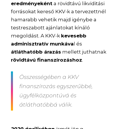
eredményeként
a rövidtávú likviditási
forrásokat kereső KKV-k a tervezettnél
hamarabb vehetik majd igénybe a
testreszabott ajánlatokat kínáló
megoldást. A KKV-k
kevesebb
adminisztratív munkáva
l és
átláthatóbb árazás
mellett juthatnak
rövidtávú finanszírozáshoz
.
Összességében a KKV
finanszírozás egyszerűbbé,
ügyfélközpontúvá és
átláthatóbbá válik.