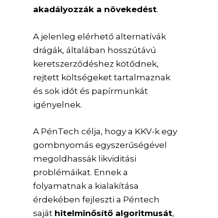
akadályozzák a növekedést
.
A jelenleg elérhető alternatívák
drágák, általában hosszútávú
keretszerződéshez kötődnek,
rejtett költségeket tartalmaznak
és sok időt és papírmunkát
igényelnek.
A PénTech célja, hogy a KKV-k egy
gombnyomás egyszerűségével
megoldhassák likviditási
problémáikat. Ennek a
folyamatnak a kialakítása
érdekében fejleszti a Péntech
saját
hitelminősítő algoritmusát
,