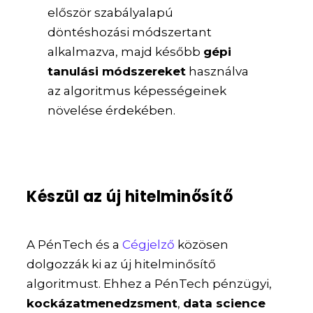
először szabályalapú
döntéshozási módszertant
alkalmazva, majd később
gépi
tanulási módszereket
használva
az algoritmus képességeinek
növelése érdekében.
Készül az új hitelminősítő
A PénTech és a
Cégjelző
közösen
dolgozzák ki az új hitelminősítő
algoritmust. Ehhez a PénTech pénzügyi,
kockázatmenedzsment
,
data science