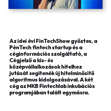
Az idei évi FinTechShow győztes, a
PénTech fintech startup és a
céginformációs szolgáltató, a
Cégjelző a kis- és
középvállalkozások hitelhez
jutását segítenék új hitelminősítő
algoritmus kidolgozásával. A két
cég az MKB Fintechlab inkubációs
programjában talált egymásra.