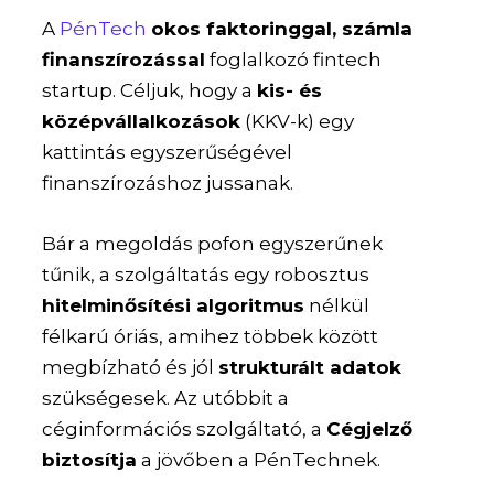
A
PénTech
okos faktoringgal, számla
finanszírozással
foglalkozó fintech
startup. Céljuk, hogy a
kis- és
középvállalkozások
(KKV-k) egy
kattintás egyszerűségével
finanszírozáshoz jussanak.
Bár a megoldás pofon egyszerűnek
tűnik, a szolgáltatás egy robosztus
hitelminősítési algoritmus
nélkül
félkarú óriás, amihez többek között
megbízható és jól
strukturált adatok
szükségesek. Az utóbbit a
céginformációs szolgáltató, a
Cégjelző
biztosítja
a jövőben a PénTechnek.