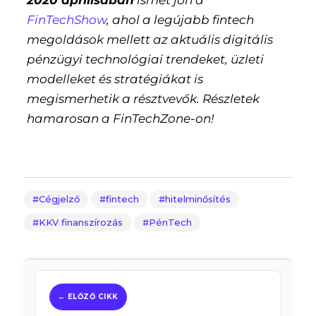
2020 áprilisában
ismét jön a
FinTechShow
, ahol a legújabb fintech
megoldások mellett az aktuális digitális
pénzügyi technológiai trendeket, üzleti
modelleket és stratégiákat is
megismerhetik a résztvevők. Részletek
hamarosan a FinTechZone-on!
Cégjelző
fintech
hitelminősítés
KKV finanszírozás
PénTech