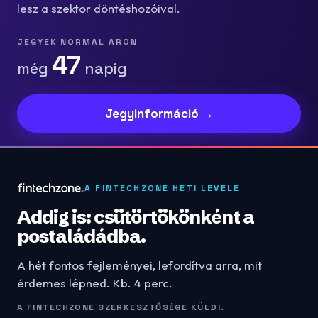
lesz a szektor döntéshozóival.
JEGYEK NORMÁL ÁRON
47
még
napig
Jegyinformáció →
A FINTECHZONE HETI LEVELE
Addig is: csütörtökönként a
postaládádba.
A hét fontos fejleményei, lefordítva arra, mit
érdemes lépned. Kb. 4 perc.
A FINTECHZONE SZERKESZTŐSÉGE KÜLDI.