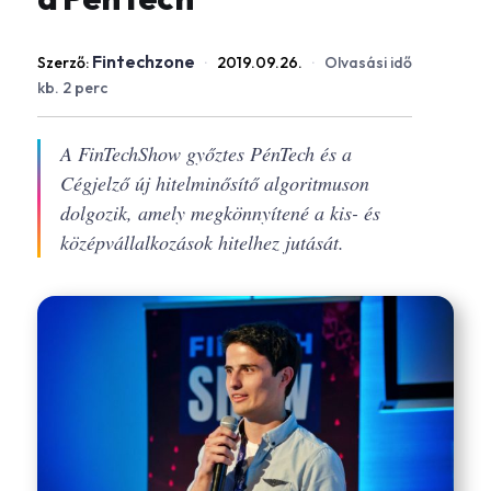
Fintechzone
Szerző:
·
2019.09.26.
·
Olvasási idő
kb. 2 perc
A FinTechShow győztes PénTech és a
Cégjelző új hitelminősítő algoritmuson
dolgozik, amely megkönnyítené a kis- és
középvállalkozások hitelhez jutását.