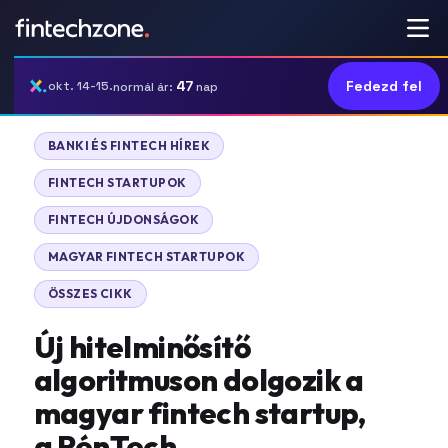
47
Fedezd fel
okt. 14-15.
normál ár:
nap
|
BANKI ÉS FINTECH HÍREK
|
FINTECH STARTUPOK
|
FINTECH ÚJDONSÁGOK
|
MAGYAR FINTECH STARTUPOK
ÖSSZES CIKK
Új hitelminősítő
algoritmuson dolgozik a
magyar fintech startup,
a PénTech