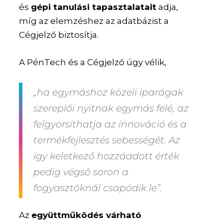
és
gépi tanulási tapasztalatait
adja,
míg az elemzéshez az adatbázist a
Cégjelző biztosítja.
A PénTech és a Cégjelző úgy vélik,
„ha egymáshoz közeli iparágak
szereplői nyitnak egymás felé, az
felgyorsíthatja az innováció és a
termékfejlesztés sebességét. Az
így keletkező hozzáadott érték
pedig végső soron a
fogyasztóknál csapódik le”.
Az
együttműködés várható