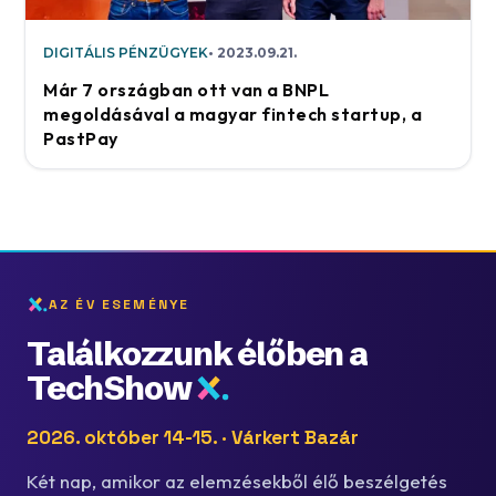
DIGITÁLIS PÉNZÜGYEK
2023.09.21.
Már 7 országban ott van a BNPL
megoldásával a magyar fintech startup, a
PastPay
AZ ÉV ESEMÉNYE
Találkozzunk élőben a
TechShow
2026. október 14-15. · Várkert Bazár
Két nap, amikor az elemzésekből élő beszélgetés