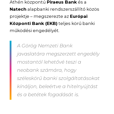
Athén központú
Piraeus Bank
és a
Natech
alapbanki rendszerszállító közös
projektje – megszerezte az
Európai
Központi Bank (EKB)
teljes körű banki
működési engedélyét.
A Görög Nemzeti Bank
javaslatára megszerzett engedély
mostantól lehetővé teszi a
neobank számára, hogy
széleskörű banki szolgáltatásokat
kínáljon, beleértve a hitelnyújtást
és a betétek fogadását is.