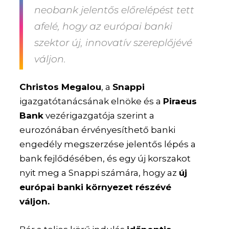
neobank jelentős előrelépést tett
afelé, hogy az európai banki
szektor új, innovatív szereplőjévé
váljon.
Christos Megalou
, a
Snappi
igazgatótanácsának elnöke és a
Piraeus
Bank
vezérigazgatója szerint a
eurozónában érvényesíthető banki
engedély megszerzése jelentős lépés a
bank fejlődésében, és egy új korszakot
nyit meg a Snappi számára, hogy az
új
európai banki környezet részévé
váljon.