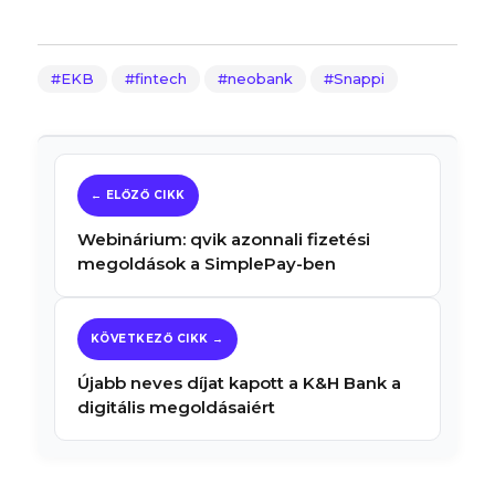
EKB
fintech
neobank
Snappi
Webinárium: qvik azonnali fizetési
megoldások a SimplePay-ben
Újabb neves díjat kapott a K&H Bank a
digitális megoldásaiért