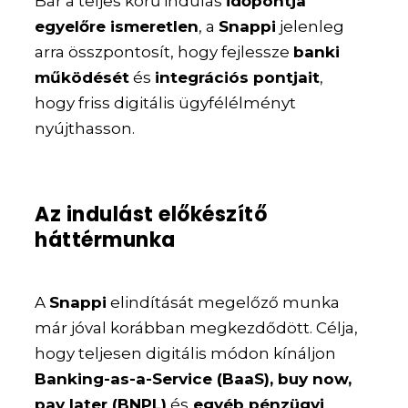
Bár a teljes körű indulás
időpontja
egyelőre ismeretlen
, a
Snappi
jelenleg
arra összpontosít, hogy fejlessze
banki
működését
és
integrációs pontjait
,
hogy friss digitális ügyfélélményt
nyújthasson.
Az indulást előkészítő
háttérmunka
A
Snappi
elindítását megelőző munka
már jóval korábban megkezdődött. Célja,
hogy teljesen digitális módon kínáljon
Banking-as-a-Service (BaaS), buy now,
pay later (BNPL)
és
egyéb pénzügyi