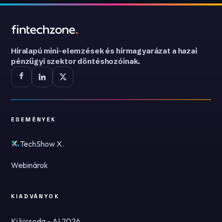
Híralapú mini-elemzések és hírmagyarázat a hazai
pénzügyi szektor döntéshozóinak.
ESEMÉNYEK
TechShow X.
Webinárok
KIADVÁNYOK
Ki kicsoda - AI 2026