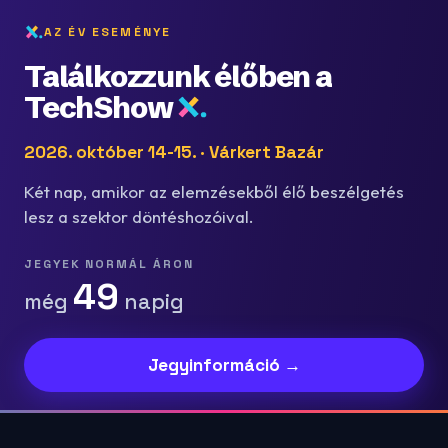
AZ ÉV ESEMÉNYE
Találkozzunk élőben a
TechShow
2026. október 14-15. · Várkert Bazár
Két nap, amikor az elemzésekből élő beszélgetés
lesz a szektor döntéshozóival.
JEGYEK NORMÁL ÁRON
49
még
napig
Jegyinformáció →