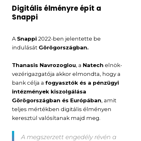
Digitális élményre épít a
Snappi
A
Snappi
2022-ben jelentette be
indulását
Görögországban.
Thanasis Navrozoglou
, a
Natech
elnök-
vezérigazgatója akkor elmondta, hogy a
bank célja a
fogyasztók és a pénzügyi
intézmények kiszolgálása
Görögországban és Európában
, amit
teljes mértékben digitális élményen
keresztül valósítanak majd meg.
A megszerzett engedély révén a