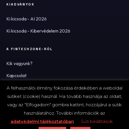
KIADVÁNYOK
Ki kicsoda - AI 2026
Ki kicsoda - Kibervédelem 2026
A FINTECHZONE-RÓL
Kik vagyunk?
Kapcsolat
Hírlevél
A felhasználói élmény fokozása érdekében a weboldal
sütiket (cookie) használ. Ha tovább használja az oldalt,
vagy az "Elfogadom" gombra kattint, hozzájárul a sütik
használatához. További információk az
© 2026 FinTechZone.hu - A FinTech Group Kft.
adatvédelmi tájékoztatóban
Süti beállítások
Impresszum
Adatvédelmi tájékoztató (PDF)
Süti-beállítások