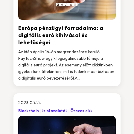
Európa pénzügyi forradalma: a
digitális euró kihívásai és
lehetőségei
Az idén április 16-án megrendezésre kerülő
PayTechShow egyik legizgalmasabb témája a
digitális euró projekt. Az esemény előtt cikkünkben
igyekeztünk áttekinteni, mit is tudunk most biztosan
a digitális euró bevezetéséről.A...
2023.05.15.
Blockchain
kriptovaluták
Összes cikk