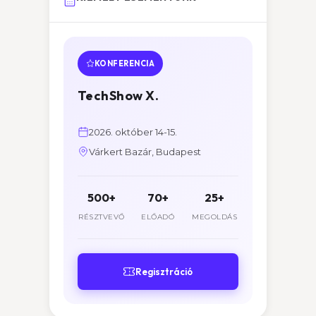
KONFERENCIA
TechShow X.
2026. október 14-15.
Várkert Bazár, Budapest
500+
70+
25+
RÉSZTVEVŐ
ELŐADÓ
MEGOLDÁS
Regisztráció