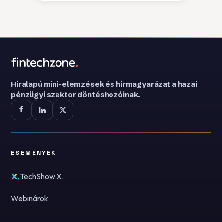
Híralapú mini-elemzések és hírmagyarázat a hazai
pénzügyi szektor döntéshozóinak.
ESEMÉNYEK
TechShow X.
Webinárok