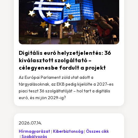
Digitális euró helyzetjelentés: 36
kiválasztott szolgáltató –
célegyenesbe fordult a projekt
Az Európai Parlament zöld utat adott a
tárgyalásoknak, az EKB pedig kijelölte a 2027-es
piaci teszt 36 szolgáltatóját – hol tart a digitális
euró, és mi jön 2029-ig?
2026.07.14.
Hírmagyarázat
Kiberbiztonság
Összes cikk
Szabályozás