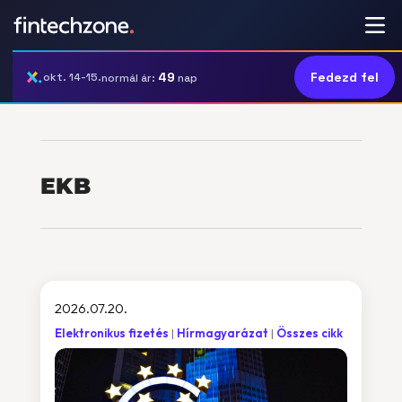
49
Fedezd fel
okt. 14-15.
normál ár:
nap
EKB
2026.07.20.
Elektronikus fizetés
Hírmagyarázat
Összes cikk