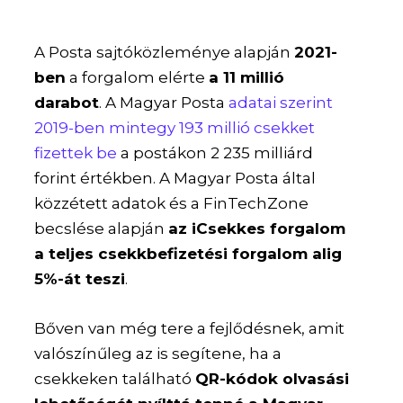
A Posta sajtóközleménye alapján
2021-
ben
a forgalom elérte
a 11 millió
darabot
. A Magyar Posta
adatai szerint
2019-ben mintegy 193 millió csekket
fizettek be
a postákon 2 235 milliárd
forint értékben. A Magyar Posta által
közzétett adatok és a FinTechZone
becslése alapján
az iCsekkes forgalom
a teljes csekkbefizetési forgalom alig
5%-át teszi
.
Bőven van még tere a fejlődésnek, amit
valószínűleg az is segítene, ha a
csekkeken található
QR-kódok olvasási