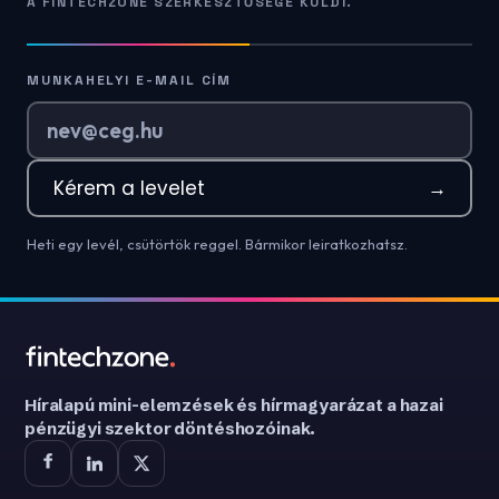
A FINTECHZONE SZERKESZTŐSÉGE KÜLDI.
MUNKAHELYI E-MAIL CÍM
Kérem a levelet
→
Heti egy levél, csütörtök reggel. Bármikor leiratkozhatsz.
Híralapú mini-elemzések és hírmagyarázat a hazai
pénzügyi szektor döntéshozóinak.