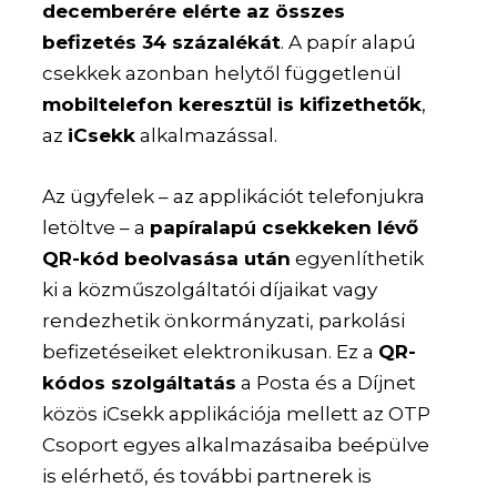
decemberére elérte az összes
befizetés 34 százalékát
. A papír alapú
csekkek azonban helytől függetlenül
mobiltelefon keresztül is kifizethetők
,
az
iCsekk
alkalmazással.
Az ügyfelek – az applikációt telefonjukra
letöltve – a
papíralapú csekkeken lévő
QR-kód beolvasása után
egyenlíthetik
ki a közműszolgáltatói díjaikat vagy
rendezhetik önkormányzati, parkolási
befizetéseiket elektronikusan. Ez a
QR-
kódos szolgáltatás
a Posta és a Díjnet
közös iCsekk applikációja mellett az OTP
Csoport egyes alkalmazásaiba beépülve
is elérhető, és további partnerek is