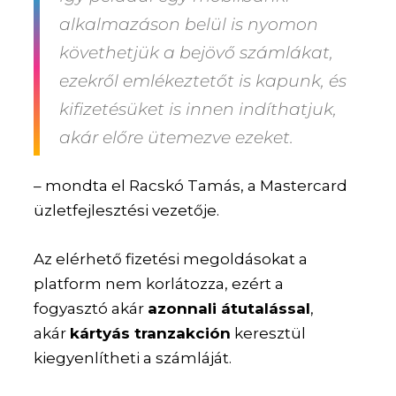
alkalmazáson belül is nyomon
követhetjük a bejövő számlákat,
ezekről emlékeztetőt is kapunk, és
kifizetésüket is innen indíthatjuk,
akár előre ütemezve ezeket.
– mondta el Racskó Tamás, a Mastercard
üzletfejlesztési vezetője.
Az elérhető fizetési megoldásokat a
platform nem korlátozza, ezért a
fogyasztó akár
azonnali átutalással
,
akár
kártyás tranzakción
keresztül
kiegyenlítheti a számláját.