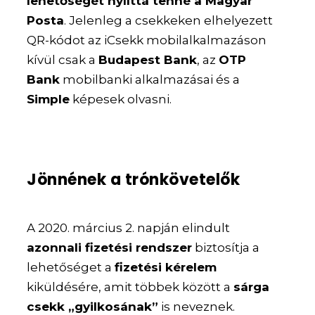
lehetőségét nyílttá tenné a Magyar
Posta
. Jelenleg a csekkeken elhelyezett
QR-kódot az iCsekk mobilalkalmazáson
kívül csak a
Budapest Bank
, az
OTP
Bank
mobilbanki alkalmazásai és a
Simple
képesek olvasni.
Jönnének a trónkövetelők
A 2020. március 2. napján elindult
azonnali fizetési rendszer
biztosítja a
lehetőséget a
fizetési kérelem
kiküldésére, amit többek között a
sárga
csekk „gyilkosának”
is neveznek.