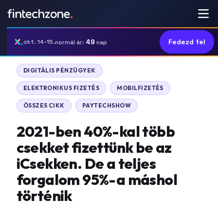
49
Fedezd fel
okt. 14-15.
normál ár:
nap
DIGITÁLIS PÉNZÜGYEK
ELEKTRONIKUS FIZETÉS
MOBILFIZETÉS
ÖSSZES CIKK
PAYTECHSHOW
2021-ben 40%-kal több
csekket fizettünk be az
iCsekken. De a teljes
forgalom 95%-a máshol
történik