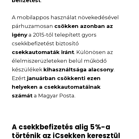
befizetést
.
A mobilappos használat növekedésével
párhuzamosan
csökken azonban az
igény
a 2015-től telepített gyors
csekkbefizetést biztosító
csekkautomaták iránt
. Különösen az
élelmiszerüzleteken belül működő
készülékek
kihasználtsága alacsony
.
Ezért
januárban csökkenti ezen
helyeken a csekkautomatáinak
számát
a Magyar Posta.
A csekkbefizetés alig 5%-a
történik az iCsekken keresztül