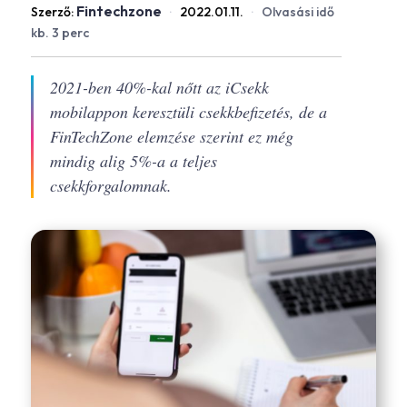
Fintechzone
Szerző:
·
2022.01.11.
·
Olvasási idő
kb. 3 perc
2021-ben 40%-kal nőtt az iCsekk
mobilappon keresztüli csekkbefizetés, de a
FinTechZone elemzése szerint ez még
mindig alig 5%-a a teljes
csekkforgalomnak.