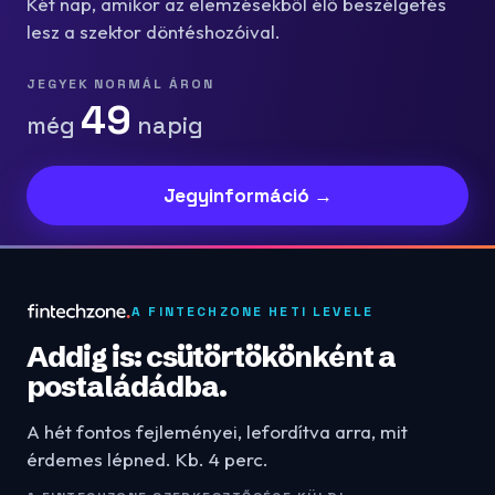
Két nap, amikor az elemzésekből élő beszélgetés
lesz a szektor döntéshozóival.
JEGYEK NORMÁL ÁRON
49
még
napig
Jegyinformáció →
A FINTECHZONE HETI LEVELE
Addig is: csütörtökönként a
postaládádba.
A hét fontos fejleményei, lefordítva arra, mit
érdemes lépned. Kb. 4 perc.