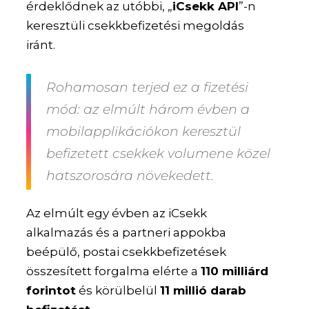
érdeklődnek az utóbbi, „
iCsekk API
”-n
keresztüli csekkbefizetési megoldás
iránt.
Rohamosan terjed ez a fizetési
mód: az elmúlt három évben a
mobilapplikációkon keresztül
befizetett csekkek volumene közel
hatszorosára növekedett.
Az elmúlt egy évben az iCsekk
alkalmazás és a partneri appokba
beépülő, postai csekkbefizetések
összesített forgalma elérte a
110 milliárd
forintot
és körülbelül
11 millió darab