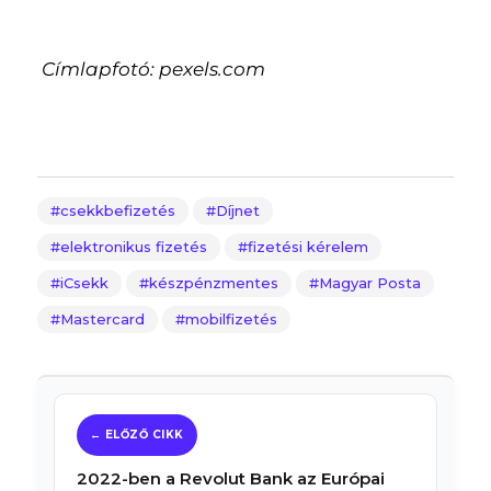
Címlapfotó: pexels.com
csekkbefizetés
Díjnet
elektronikus fizetés
fizetési kérelem
iCsekk
készpénzmentes
Magyar Posta
Mastercard
mobilfizetés
2022-ben a Revolut Bank az Európai