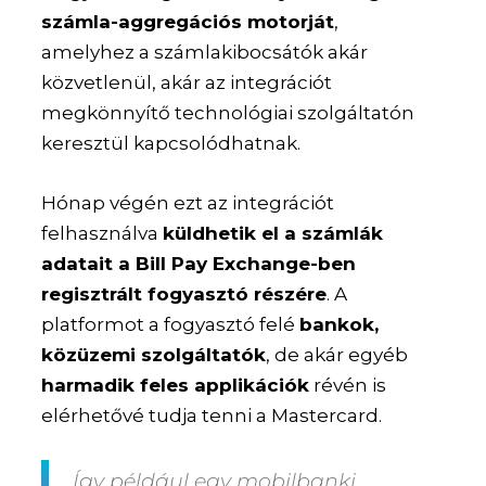
számla-aggregációs motorját
,
amelyhez a számlakibocsátók akár
közvetlenül, akár az integrációt
megkönnyítő technológiai szolgáltatón
keresztül kapcsolódhatnak.
Hónap végén ezt az integrációt
felhasználva
küldhetik el a számlák
adatait a Bill Pay Exchange-ben
regisztrált fogyasztó részére
. A
platformot a fogyasztó felé
bankok,
közüzemi szolgáltatók
, de akár egyéb
harmadik feles applikációk
révén is
elérhetővé tudja tenni a Mastercard.
Így például egy mobilbanki