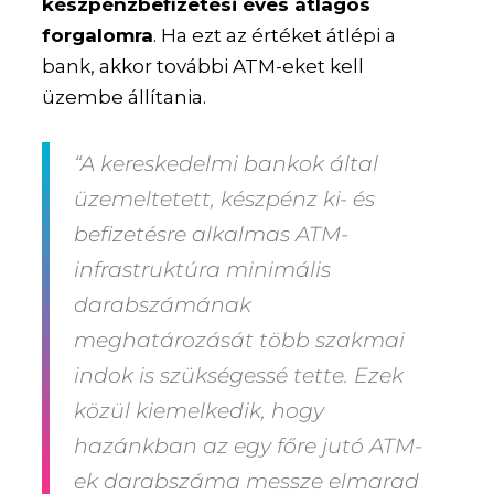
készpénzbefizetési éves átlagos
forgalomra
. Ha ezt az értéket átlépi a
bank, akkor további ATM-eket kell
üzembe állítania.
“A kereskedelmi bankok által
üzemeltetett, készpénz ki- és
befizetésre alkalmas ATM-
infrastruktúra minimális
darabszámának
meghatározását több szakmai
indok is szükségessé tette. Ezek
közül kiemelkedik, hogy
hazánkban az egy főre jutó ATM-
ek darabszáma messze elmarad