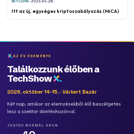
BITCOIN
2023.04.28.
Itt az új, egységes kriptoszabályozás (MiCA)
AZ ÉV ESEMÉNYE
Találkozzunk élőben a
TechShow
2026. október 14-15. · Várkert Bazár
Két nap, amikor az elemzésekből élő beszélgetés
lesz a szektor döntéshozóival.
JEGYEK NORMÁL ÁRON