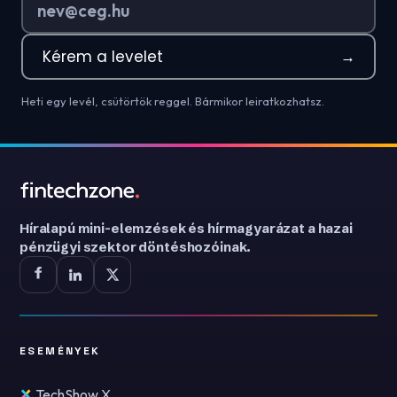
Kérem a levelet
→
Heti egy levél, csütörtök reggel. Bármikor leiratkozhatsz.
Híralapú mini-elemzések és hírmagyarázat a hazai
pénzügyi szektor döntéshozóinak.
ESEMÉNYEK
TechShow X.