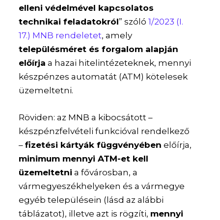
elleni védelmével kapcsolatos
technikai feladatokról
” szóló
1/2023 (I.
17.) MNB rendeletet
, amely
településméret és forgalom alapján
előírja
a hazai hitelintézeteknek, mennyi
készpénzes automatát (ATM) kötelesek
üzemeltetni.
Röviden: az MNB a kibocsátott –
készpénzfelvételi funkcióval rendelkező
–
fizetési kártyák függvényében
előírja,
minimum mennyi ATM-et kell
üzemeltetni
a fővárosban, a
vármegyeszékhelyeken és a vármegye
egyéb településein (lásd az alábbi
táblázatot), illetve azt is rögzíti,
mennyi