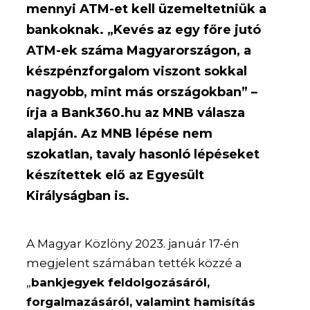
mennyi ATM-et kell üzemeltetniük a
bankoknak. „Kevés az egy főre jutó
ATM-ek száma Magyarországon, a
készpénzforgalom viszont sokkal
nagyobb, mint más országokban” –
írja a Bank360.hu az MNB válasza
alapján. Az MNB lépése nem
szokatlan, tavaly hasonló lépéseket
készítettek elő az Egyesült
Királyságban is.
A Magyar Közlöny 2023. január 17-én
megjelent számában tették közzé a
„
bankjegyek feldolgozásáról,
forgalmazásáról, valamint hamisítás