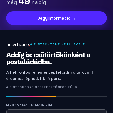
49
még
napig
Jegyinformáció →
A FINTECHZONE HETI LEVELE
Addig is: csütörtökönként a
postaládádba.
A hét fontos fejleményei, lefordítva arra, mit
érdemes lépned. Kb. 4 perc.
A FINTECHZONE SZERKESZTŐSÉGE KÜLDI.
MUNKAHELYI E-MAIL CÍM