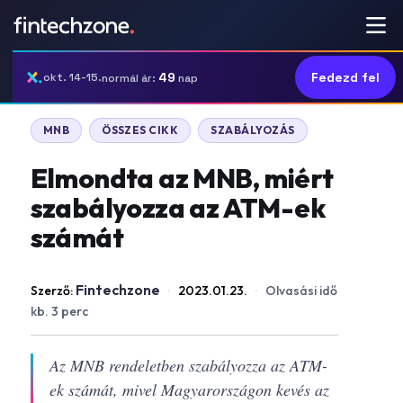
49
Fedezd fel
okt. 14-15.
normál ár:
nap
MNB
ÖSSZES CIKK
SZABÁLYOZÁS
Elmondta az MNB, miért
szabályozza az ATM-ek
számát
Fintechzone
Szerző:
·
2023.01.23.
·
Olvasási idő
kb. 3 perc
Az MNB rendeletben szabályozza az ATM-
ek számát, mivel Magyarországon kevés az