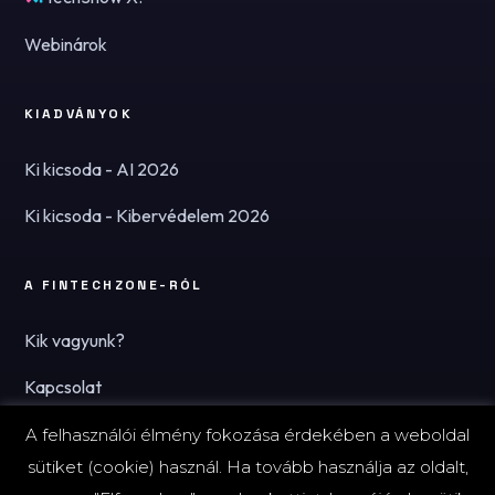
Webinárok
KIADVÁNYOK
Ki kicsoda - AI 2026
Ki kicsoda - Kibervédelem 2026
A FINTECHZONE-RÓL
Kik vagyunk?
Kapcsolat
Hírlevél
A felhasználói élmény fokozása érdekében a weboldal
sütiket (cookie) használ. Ha tovább használja az oldalt,