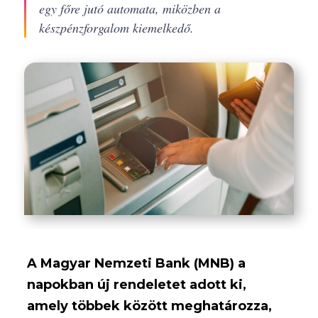
egy főre jutó automata, miközben a
készpénzforgalom kiemelkedő.
A Magyar Nemzeti Bank (MNB) a
napokban új rendeletet adott ki,
amely többek között meghatározza,