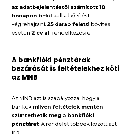
az adatbejelentéstől számított 18
hónapon belül
kell a bővítést
végrehajtani.
25 darab feletti
bővítés
esetén
2 év áll
rendelkezésre.
A bankfióki pénztárak
bezárását is feltételekhez köti
az MNB
Az MNB azt is szabályozza, hogy a
bankok
milyen feltételek mentén
szüntethetik meg a bankfióki
pénztárat
. A rendelet többek között azt
írja: