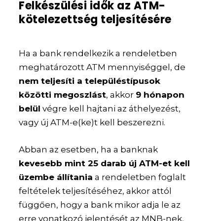
Felkészülési idők az ATM-
kötelezettség teljesítésére
Ha a bank rendelkezik a rendeletben
meghatározott ATM mennyiséggel, de
nem teljesíti a településtípusok
közötti megoszlást
, akkor
9 hónapon
belül
végre kell hajtani az áthelyezést,
vagy új ATM-e(ke)t kell beszerezni.
Abban az esetben, ha a banknak
kevesebb mint 25 darab új ATM-et kell
üzembe állítania
a rendeletben foglalt
feltételek teljesítéséhez, akkor attól
függően, hogy a bank mikor adja le az
erre vonatkozó jelentését az MNB-nek,