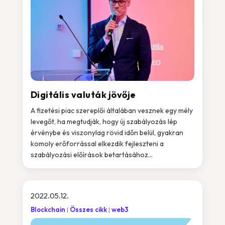
Digitális valuták jövője
A fizetési piac szereplői általában vesznek egy mély
levegőt, ha megtudják, hogy új szabályozás lép
érvénybe és viszonylag rövid időn belül, gyakran
komoly erőforrással elkezdik fejleszteni a
szabályozási előírások betartásához...
2022.05.12.
Blockchain
Összes cikk
web3