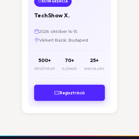
KONFERENCIA
TechShow X.
2026. október 14-15.
Várkert Bazár, Budapest
500+
70+
25+
RÉSZTVEVŐ
ELŐADÓ
MEGOLDÁS
Regisztráció