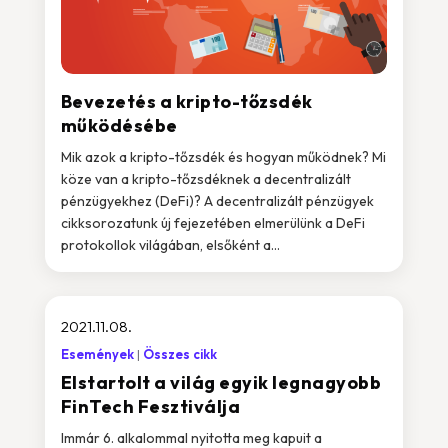
Bevezetés a kripto-tőzsdék
működésébe
Mik azok a kripto-tőzsdék és hogyan működnek? Mi
köze van a kripto-tőzsdéknek a decentralizált
pénzügyekhez (DeFi)? A decentralizált pénzügyek
cikksorozatunk új fejezetében elmerülünk a DeFi
protokollok világában, elsőként a...
2021.11.08.
Események
Összes cikk
Elstartolt a világ egyik legnagyobb
FinTech Fesztiválja
Immár 6. alkalommal nyitotta meg kapuit a