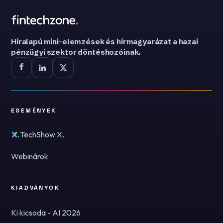
Híralapú mini-elemzések és hírmagyarázat a hazai
pénzügyi szektor döntéshozóinak.
ESEMÉNYEK
TechShow X.
Webinárok
KIADVÁNYOK
Ki kicsoda - AI 2026