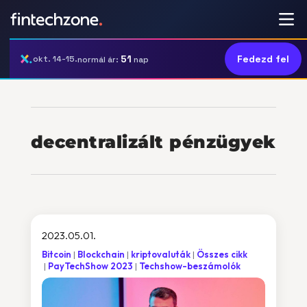
51
Fedezd fel
okt. 14-15.
normál ár:
nap
decentralizált pénzügyek
2023.05.01.
Bitcoin
Blockchain
kriptovaluták
Összes cikk
PayTechShow 2023
Techshow-beszámolók