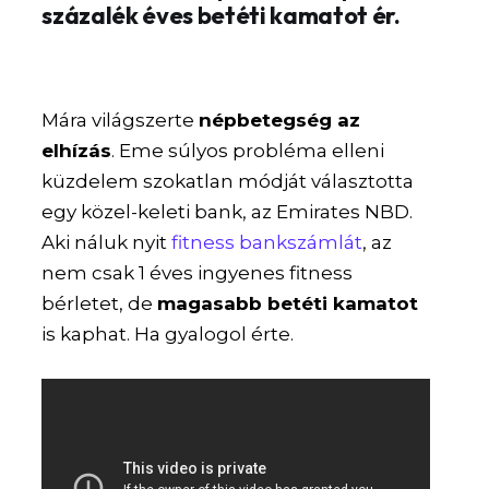
százalék éves betéti kamatot ér.
Mára világszerte
népbetegség az
elhízás
. Eme súlyos probléma elleni
küzdelem szokatlan módját választotta
egy közel-keleti bank, az Emirates NBD.
Aki náluk nyit
fitness bankszámlát
, az
nem csak 1 éves ingyenes fitness
bérletet, de
magasabb betéti kamatot
is kaphat. Ha gyalogol érte.