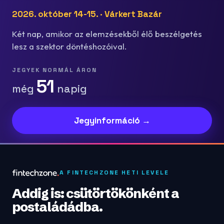
2026. október 14-15. · Várkert Bazár
Két nap, amikor az elemzésekből élő beszélgetés
lesz a szektor döntéshozóival.
JEGYEK NORMÁL ÁRON
51
még
napig
Jegyinformáció →
A FINTECHZONE HETI LEVELE
Addig is: csütörtökönként a
postaládádba.