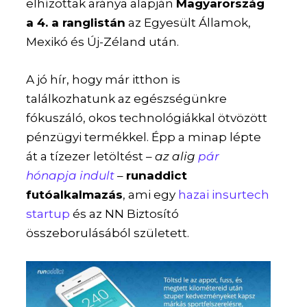
elhízottak aránya alapján
Magyarország
a 4. a ranglistán
az Egyesült Államok,
Mexikó és Új-Zéland után.
A jó hír, hogy már itthon is
találkozhatunk az egészségünkre
fókuszáló, okos technológiákkal ötvözött
pénzügyi termékkel. Épp a minap lépte
át a tízezer letöltést –
az alig
pár
hónapja indult
–
runaddict
futóalkalmazás
, ami egy
hazai insurtech
startup
és az NN Biztosító
összeborulásából született.