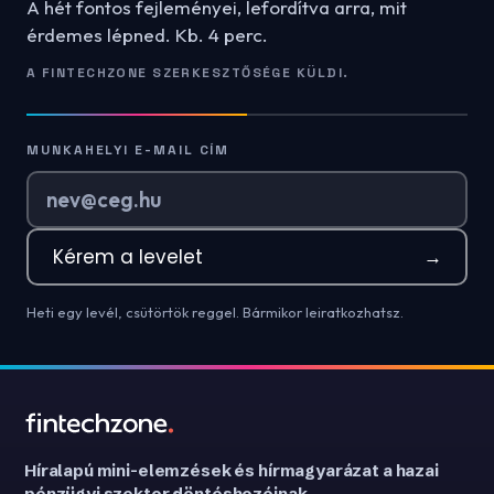
A hét fontos fejleményei, lefordítva arra, mit
érdemes lépned. Kb. 4 perc.
A FINTECHZONE SZERKESZTŐSÉGE KÜLDI.
MUNKAHELYI E-MAIL CÍM
Kérem a levelet
→
Heti egy levél, csütörtök reggel. Bármikor leiratkozhatsz.
Híralapú mini-elemzések és hírmagyarázat a hazai
pénzügyi szektor döntéshozóinak.