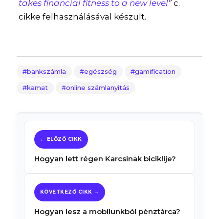
takes financial fitness to a new level
”
c.
cikke felhasználásával készült.
bankszámla
egészség
gamification
kamat
online számlanyitás
Hogyan lett régen Karcsinak biciklije?
Hogyan lesz a mobilunkból pénztárca?