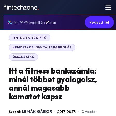
51
Fedezd fel
okt. 14-15.
normál ár:
nap
|
FINTECH KITEKINTŐ
|
NEMZETKÖZI DIGITÁLIS BANKOLÁS
ÖSSZES CIKK
Itt a fitness bankszámla:
minél többet gyalogolsz,
annál magasabb
kamatot kapsz
LEMÁK GÁBOR
Szerző:
·
2017.08.17.
·
Olvasási