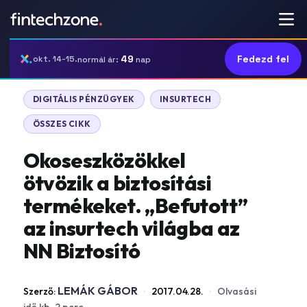
49
Fedezd fel
okt. 14-15.
normál ár:
nap
DIGITÁLIS PÉNZÜGYEK
INSURTECH
ÖSSZES CIKK
Okoseszközökkel
ötvözik a biztosítási
termékeket. „Befutott”
az insurtech világba az
NN Biztosító
LEMÁK GÁBOR
Szerző:
·
2017.04.28.
·
Olvasási