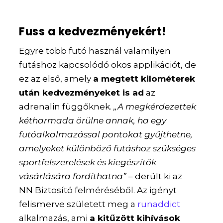
Fuss a kedvezményekért!
Egyre több futó használ valamilyen
futáshoz kapcsolódó okos applikációt, de
ez az első, amely
a megtett kilométerek
után kedvezményeket is ad
az
adrenalin függőknek.
„A megkérdezettek
kétharmada örülne annak, ha egy
futóalkalmazással pontokat gyűjthetne,
amelyeket különböző futáshoz szükséges
sportfelszerelések és kiegészítők
vásárlására fordíthatna”
– derült ki az
NN Biztosító felméréséből. Az igényt
felismerve született meg a
runaddict
alkalmazás, ami
a kitűzött kihívások