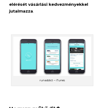
elérését vásárlási kedvezményekkel
jutalmazza
.
runaddict – iTunes