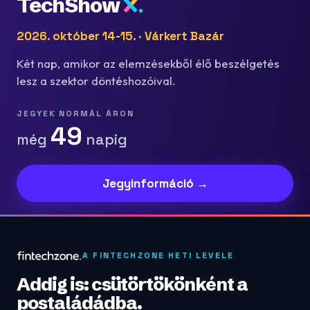
TechShow
2026. október 14-15. · Várkert Bazár
Két nap, amikor az elemzésekből élő beszélgetés
lesz a szektor döntéshozóival.
JEGYEK NORMÁL ÁRON
49
még
napig
Jegyinformáció →
A FINTECHZONE HETI LEVELE
Addig is: csütörtökönként a
postaládádba.