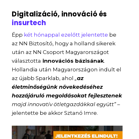
Digitalizáció, innováció és
insurtech
Épp
két hónappal ezelőtt jelentette
be
az NN Biztosító, hogy a holland sikerek
után az NN Csoport Magyarországot
választotta
innovációs bázisának
.
Hollandia után Magyarországon indult el
az újabb Sparklab, ahol
„
az
életminőségünk növekedéséhez
hozzájáruló megoldásokat fejlesztenek
majd innovatív ötletgazdákkal együtt”
–
jelentette be akkor Sztanó Imre.