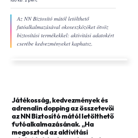
idő kb. 2 perc
Az NN Biztosító mától letölthető
futóalkalmazásával okoseszközöket ötvöz
biztosítási termékekkel: aktivitási adatokért
cserébe kedvezményeket kaphatsz.
Játékosság, kedvezmények és
adrenalin dopping az összetevői
az NN Biztosító mától letölthető
futóalkalmazásának. „Ha
megosztod az aktivitási