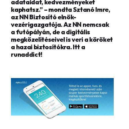
adataidat, kedvezményeket
kaphatsz.” – mondta Sztanó Imre,
az NN Biztosító elnök-
vezérigazgatója. Az NN nemcsak
a futópályán, de a digitális
megközelítéseivel is veri a köröket
a hazai biztosítókra. Itt a
runaddict!