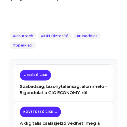
insurtech
NN Biztosító
runaddict
Sparklab
Szabadság, bizonytalanság, álommeló -
5 gondolat a GIG ECONOMY-ről
A digitális csalásjelző védheti meg a