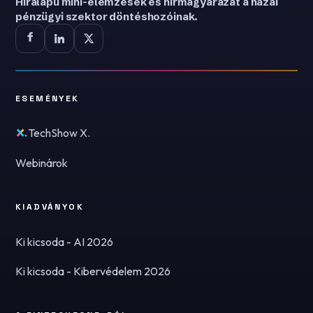
Híralapú mini-elemzések és hírmagyarázat a hazai
pénzügyi szektor döntéshozóinak.
ESEMÉNYEK
TechShow X.
Webinárok
KIADVÁNYOK
Ki kicsoda - AI 2026
Ki kicsoda - Kibervédelem 2026