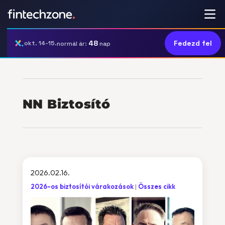
48
Fedezd fel
okt. 14-15.
normál ár:
nap
NN Biztosító
2026.02.16.
2026-os biztosítói várakozások
Összes cikk