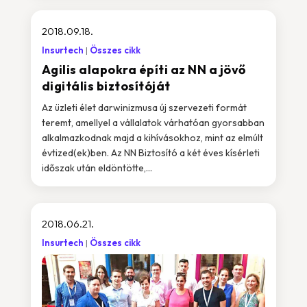
2018.09.18.
Insurtech
Összes cikk
Agilis alapokra építi az NN a jövő
digitális biztosítóját
Az üzleti élet darwinizmusa új szervezeti formát
teremt, amellyel a vállalatok várhatóan gyorsabban
alkalmazkodnak majd a kihívásokhoz, mint az elmúlt
évtized(ek)ben. Az NN Biztosító a két éves kísérleti
időszak után eldöntötte,...
2018.06.21.
Insurtech
Összes cikk