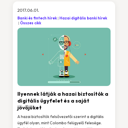
2017.06.01.
Banki és fintech hírek
Hazai digitális banki hírek
Összes cikk
Ilyennek látják a hazai biztosítók a
digitális ügyfelet és a saját
jövőjüket
A hazai biztosítók felsővezetői szerint a digitális
ügyfél olyan, mint Colombo felügyelő felesége.