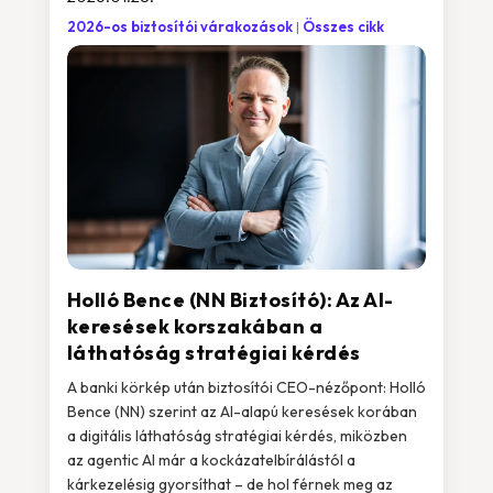
2026-os biztosítói várakozások
Összes cikk
Holló Bence (NN Biztosító): Az AI-
keresések korszakában a
láthatóság stratégiai kérdés
A banki körkép után biztosítói CEO-nézőpont: Holló
Bence (NN) szerint az AI-alapú keresések korában
a digitális láthatóság stratégiai kérdés, miközben
az agentic AI már a kockázatelbírálástól a
kárkezelésig gyorsíthat – de hol férnek meg az