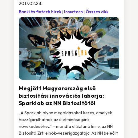
2017.02.28.
Banki és fintech hírek
Insurtech
Összes cikk
Megjött Magyarország első
biztosítási innovációs laborja:
Sparklab az NN Biztosítótól
„A Sparklab olyan megoldásokat keres, amelyek
hozzájárulhatnak az életminőségünk
növekedéséhez” – mondta el Sztanó Imre, az NN
Biztosító Zrt. elnök-vezérigazgatója. Az NN beleállt