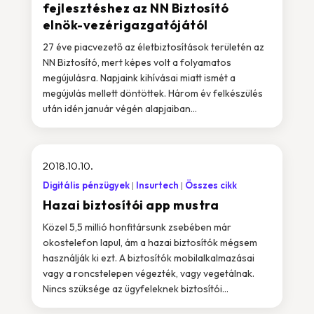
fejlesztéshez az NN Biztosító
elnök-vezérigazgatójától
27 éve piacvezető az életbiztosítások területén az
NN Biztosító, mert képes volt a folyamatos
megújulásra. Napjaink kihívásai miatt ismét a
megújulás mellett döntöttek. Három év felkészülés
után idén január végén alapjaiban...
2018.10.10.
Digitális pénzügyek
Insurtech
Összes cikk
Hazai biztosítói app mustra
Közel 5,5 millió honfitársunk zsebében már
okostelefon lapul, ám a hazai biztosítók mégsem
használják ki ezt. A biztosítók mobilalkalmazásai
vagy a roncstelepen végezték, vagy vegetálnak.
Nincs szüksége az ügyfeleknek biztosítói...