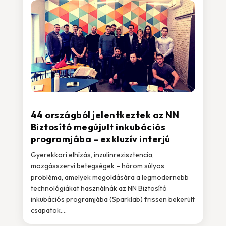
44 országból jelentkeztek az NN
Biztosító megújult inkubációs
programjába – exkluzív interjú
Gyerekkori elhízás, inzulinrezisztencia,
mozgásszervi betegségek – három súlyos
probléma, amelyek megoldására a legmodernebb
technológiákat használnák az NN Biztosító
inkubációs programjába (Sparklab) frissen bekerült
csapatok....