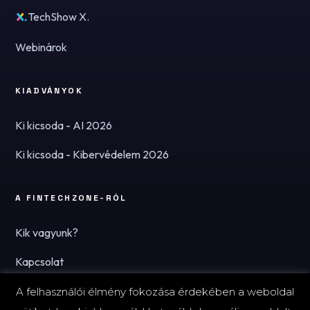
TechShow X.
Webinárok
KIADVÁNYOK
Ki kicsoda - AI 2026
Ki kicsoda - Kibervédelem 2026
A FINTECHZONE-RÓL
Kik vagyunk?
Kapcsolat
Hírlevél
A felhasználói élmény fokozása érdekében a weboldal