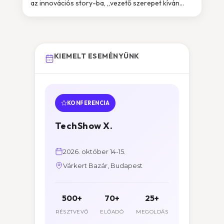
az innovációs story-ba, „vezető szerepet kíván...
KIEMELT ESEMÉNYÜNK
KONFERENCIA
TechShow X.
2026. október 14-15.
Várkert Bazár, Budapest
500+
70+
25+
RÉSZTVEVŐ
ELŐADÓ
MEGOLDÁS