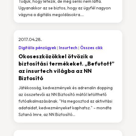
Tudjuk, hogy létezik, de még senki nem látta.
Ugyanakkor az se biztos, hogy az ügyfél nagyon
vágyna a digitális megoldásokra....
2017.04.28.
Digitális pénzügyek
Insurtech
Összes cikk
Okoseszközökkel ötvözik a
biztosítási termékeket. „Befutott”
az insurtech világba az NN
Biztosító
Játékosság, kedvezmények és adrenalin dopping
az összetevői az NN Biztosító mától letölthető
futóalkalmazásának. "Ha megosztod az aktivitási
adataidat, kedvezményeket kaphatsz." - mondta
Sztanó Imre, az NN Biztosító...