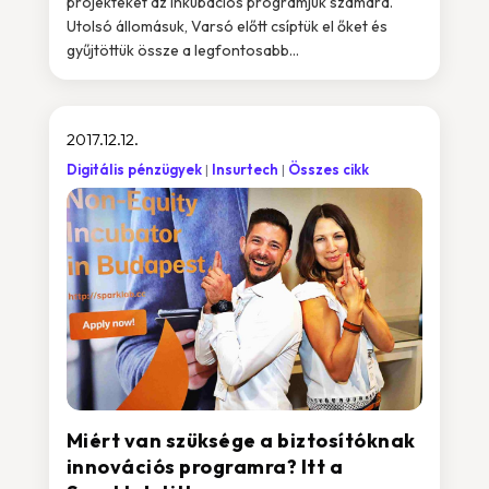
projekteket az inkubációs programjuk számára.
Utolsó állomásuk, Varsó előtt csíptük el őket és
gyűjtöttük össze a legfontosabb...
2017.12.12.
Digitális pénzügyek
Insurtech
Összes cikk
Miért van szüksége a biztosítóknak
innovációs programra? Itt a