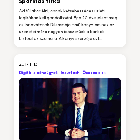
Sparklab titka
Aki túl akar élni, annak kétsebességes üzleti
logikában kell gondolkodni. Épp 20 éve jelent meg
az Innovátorok Dilemmája című könyv, aminek az
üzenetei mára nagyon időszerűek a bankok,
biztosítók számára. A könyv szerzője azt...
2017.11.13.
Digitális pénzügyek
Insurtech
Összes cikk