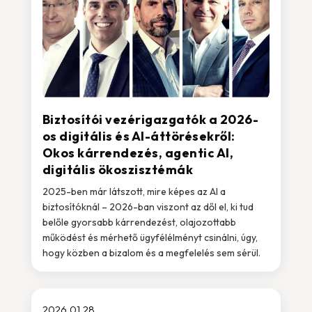
Biztosítói vezérigazgatók a 2026-
os digitális és AI-áttörésekről:
Okos kárrendezés, agentic AI,
digitális ökoszisztémák
2025-ben már látszott, mire képes az AI a
biztosítóknál – 2026-ban viszont az dől el, ki tud
belőle gyorsabb kárrendezést, olajozottabb
működést és mérhető ügyfélélményt csinálni, úgy,
hogy közben a bizalom és a megfelelés sem sérül.
2026.01.28.