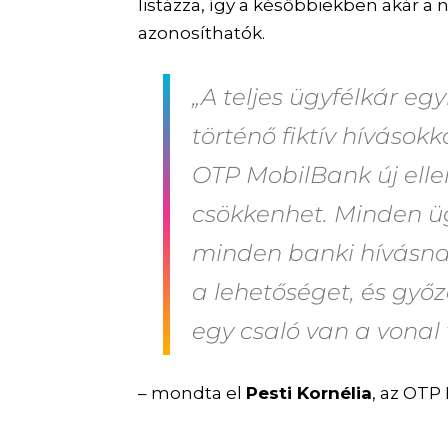
listázza, így a későbbiekben akár a 
azonosíthatók.
„A
teljes ügyfélkár e
történő fiktív hívások
OTP MobilBank új elle
csökkenhet. Minden üg
minden banki hívásna
a lehetőséget, és győ
egy csaló van a vonal 
– mondta el
Pesti Kornélia
, az OTP