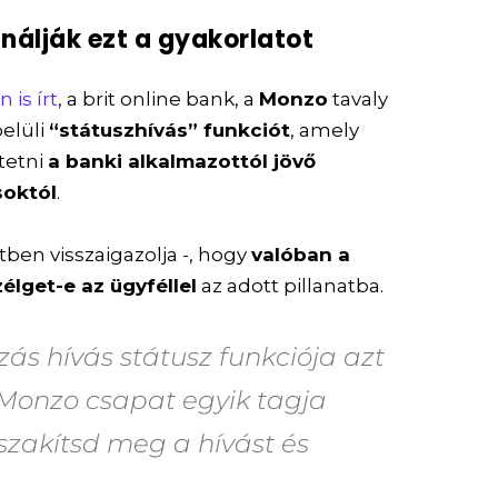
nálják ezt a gyakorlatot
 is írt
, a brit online bank, a
Monzo
tavaly
belüli
“státuszhívás” funkciót
, amely
tetni
a banki alkalmazottól jövő
soktól
.
ben visszaigazolja -, hogy
valóban a
lget-e az ügyféllel
az adott pillanatba.
azás
hívás státusz funkciója
azt
Monzo csapat egyik tagja
szakítsd meg a hívást és