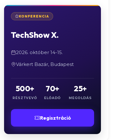
KONFERENCIA
TechShow X.
2026. október 14-15.
Várkert Bazár, Budapest
500+
70+
25+
RÉSZTVEVŐ
ELŐADÓ
MEGOLDÁS
Regisztráció