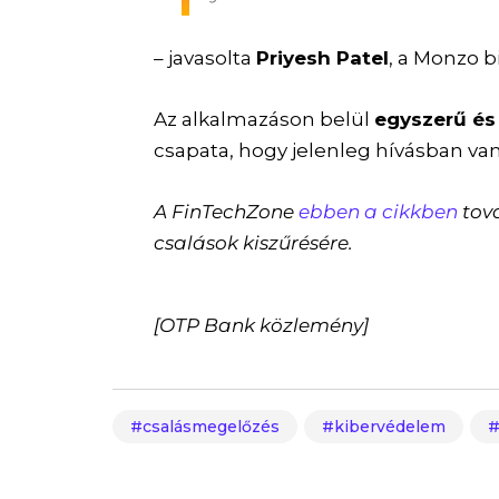
–
javasolta
Priyesh Patel
, a Monzo b
Az alkalmazáson belül
egyszerű és
csapata, hogy jelenleg hívásban va
A FinTechZone
ebben a cikkben
tov
csalások kiszűrésére.
[OTP Bank közlemény]
csalásmegelőzés
kibervédelem