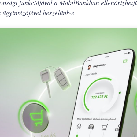
onsági funkciójával a MobilBankban ellenőrizhetjü
 ügyintézőjével beszélünk-e.