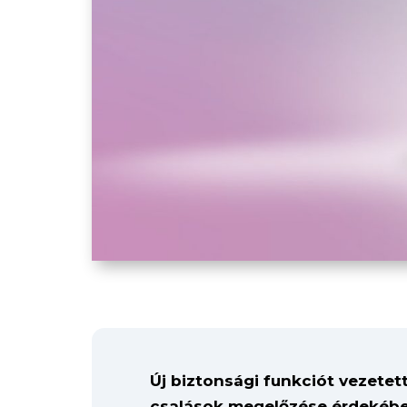
Új biztonsági funkciót vezetet
csalások megelőzése érdekében