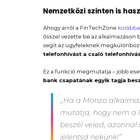
Nemzetközi szinten is hasz
Ahogy arról a FinTechZone
korábban
ősszel vezette be az alkalmazáson 
segít az ügyfeleknek megkülönböz
telefonhívást a csaló telefonhívá
Ez a funkció megmutatja – jobb eset
bank csapatának egyik tagja beszé
,,Ha a Monzo alkalm
mutatja, hogy nem a 
beszél veled, azonnal 
jelentsd nekünk!”