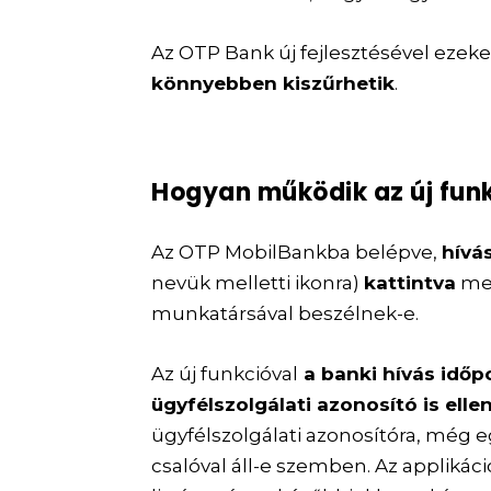
Az OTP Bank új fejlesztésével ezeke
könnyebben kiszűrhetik
.
Hogyan működik az új fun
Az OTP MobilBankba belépve,
hívá
nevük melletti ikonra)
kattintva
meg
munkatársával beszélnek-e.
Az új funkcióval
a banki hívás időp
ügyfélszolgálati azonosító is elle
ügyfélszolgálati azonosítóra, még e
csalóval áll-e szemben. Az applikáció