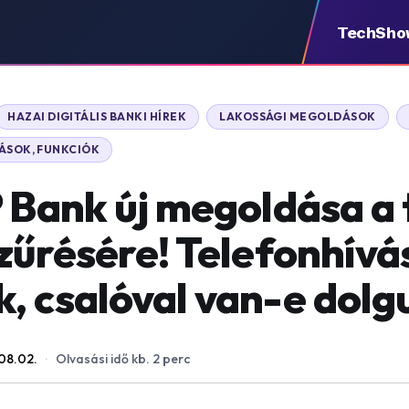
TechSho
HAZAI DIGITÁLIS BANKI HÍREK
LAKOSSÁGI MEGOLDÁSOK
DÁSOK, FUNKCIÓK
P Bank új megoldása a
szűrésére! Telefonhívá
, csalóval van-e dolg
08.02.
·
Olvasási idő kb. 2 perc