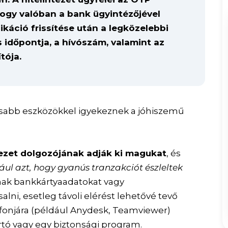
hogy valóban a bank ügyintézőjével
ikáció frissítése után a legközelebbi
s időpontja, a hívószám, valamint az
tója.
sabb eszközökkel igyekeznek a jóhiszemű
ezet dolgozójának adják ki magukat
, és
ául azt, hogy gyanús tranzakciót észleltek
ak bankkártyaadatokat vagy
alni, esetleg távoli elérést lehetővé tevő
lefonjára (például Anydesk, Teamviewer)
irtó vagy egy biztonsági program.