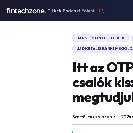
Cikkek
Podcast
Rólunk
BANKI ÉS FINTECH HÍREK
ÚJ DIGITÁLIS BANKI MEGOL
Itt az OT
csalók ki
megtudjuk
Fintechzone
Szerző:
·
2024.