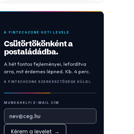
A FINTECHZONE HETI LEVELE
Csütörtökönként a
postaládádba.
A hét fontos fejleményei, lefordítva
arra, mit érdemes lépned. Kb. 4 perc.
A FINTECHZONE SZERKESZTŐSÉGE KÜLDI.
MUNKAHELYI E-MAIL CÍM
Kérem a levelet
→