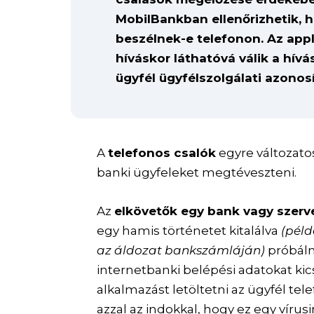
MobilBankban ellenőrizhetik, 
beszélnek-e telefonon. Az appl
híváskor láthatóvá válik a hívá
ügyfél ügyfélszolgálati azonosí
A
telefonos csalók
egyre változato
banki ügyfeleket megtéveszteni.
Az
elkövetők egy bank vagy szerv
egy hamis történetet kitalálva
(péld
az áldozat bankszámláján)
próbáln
internetbanki belépési adatokat kics
alkalmazást letöltetni az ügyfél te
azzal az indokkal, hogy ez egy vírus