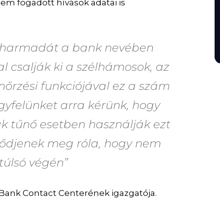
nem fogadott hívások adatai is
gyharmadát
a bank nevében
kal csalják ki a szélhámosok, az
nőrzési funkciójával ez a szám
yfelünket arra kérünk, hogy
k tűnő esetben használják ezt
ződjenek meg róla, hogy nem
túlsó végén”
 Bank Contact Centerének igazgatója.