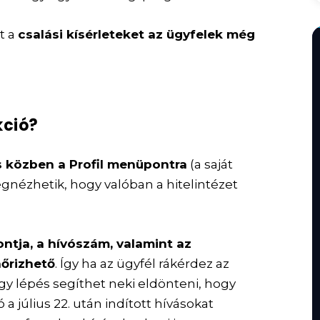
t a
csalási kísérleteket az ügyfelek még
kció?
s közben a Profil menüpontra
(a saját
nézhetik, hogy valóban a hitelintézet
ontja, a hívószám, valamint az
nőrizhető
. Így ha az ügyfél rákérdez az
gy lépés segíthet neki eldönteni, hogy
 a július 22. után indított hívásokat