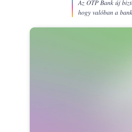
Az OTP Bank új bizt
hogy valóban a bank