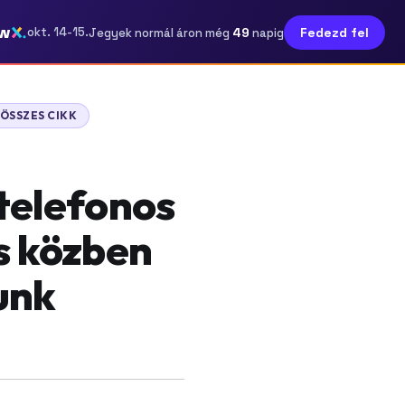
w
49
okt. 14-15.
Fedezd fel
Jegyek normál áron még
napig
ÖSSZES CIKK
 telefonos
s közben
unk