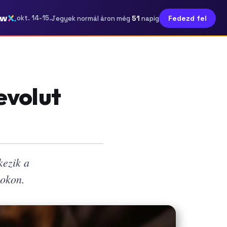
ow
51
okt. 14-15.
Fedezd fel
Jegyek normál áron még
napig
Revolut
kezik a
cokon.