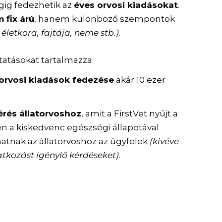
gig fedezhetik az
éves orvosi kiadásokat
.
 fix árú
, hanem különböző szempontok
 életkora, fajtája, neme stb.)
.
áltatásokat tartalmazza:
orvosi kiadások fedezése
akár 10 ezer
érés állatorvoshoz
, amit a FirstVet nyújt a
n a kiskedvenc egészségi állapotával
atnak az állatorvoshoz az ügyfelek
(kivéve
atkozást igénylő kérdéseket)
.