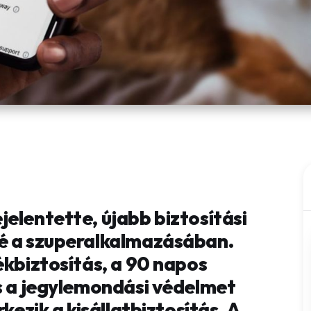
elentette, újabb biztosítási
é a szuperalkalmazásában.
ékbiztosítás, a 90 napos
és a jegylemondási védelmet
kezik a kisállatbiztosítás. A