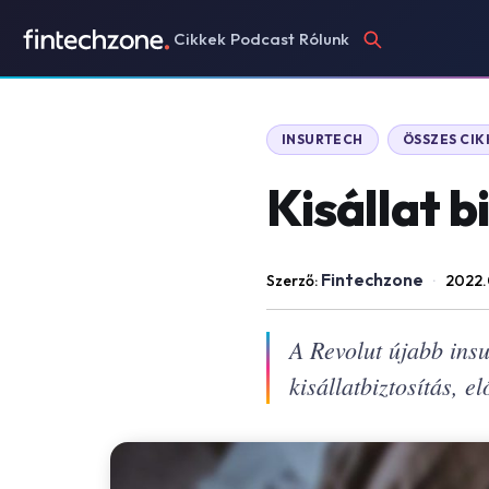
Cikkek
Podcast
Rólunk
INSURTECH
ÖSSZES CIK
Kisállat b
Fintechzone
Szerző:
·
2022.
A Revolut újabb ins
kisállatbiztosítás, 