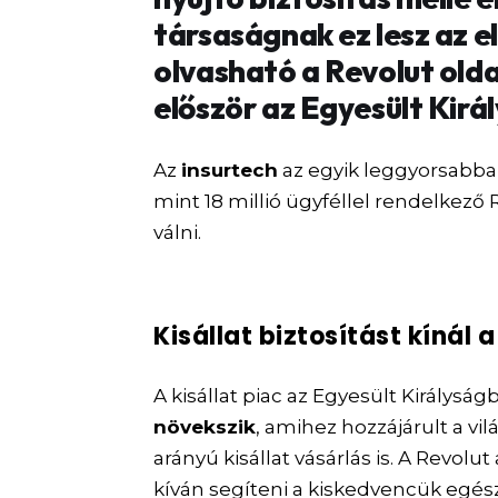
társaságnak ez lesz az e
olvasható a Revolut olda
először az Egyesült Kirá
Az
insurtech
az egyik leggyorsabba
mint 18 millió ügyféllel rendelkező
válni.
Kisállat biztosítást kínál 
A kisállat piac az Egyesült Királys
növekszik
, amihez hozzájárult a vi
arányú kisállat vásárlás is. A Revolut 
kíván segíteni a kiskedvencük eg