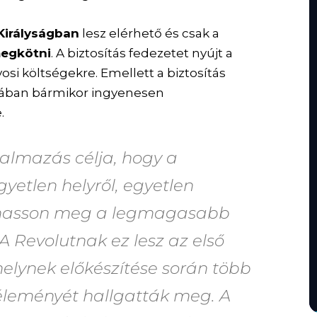
Királyságban
lesz elérhető és csak a
megkötni
. A biztosítás fedezetet nyújt a
osi költségekre. Emellett a biztosítás
ájában bármikor ingyenesen
.
almazás célja, hogy a
yetlen helyről, egyetlen
ulhasson meg a legmagasabb
A Revolutnak ez lesz az első
elynek előkészítése során több
véleményét hallgatták meg. A