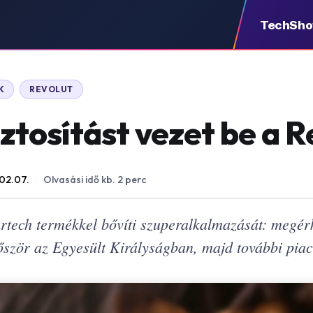
TechSh
K
REVOLUT
iztosítást vezet be a 
02.07.
·
Olvasási idő kb. 2 perc
urtech termékkel bővíti szuperalkalmazását: megér
először az Egyesült Királyságban, majd további pia