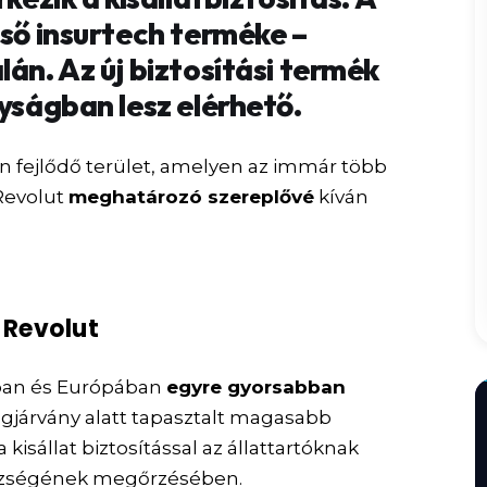
lső insurtech terméke –
lán. Az új biztosítási termék
lyságban lesz elérhető.
n fejlődő terület, amelyen az immár több
 Revolut
meghatározó szereplővé
kíván
a Revolut
ágban és Európában
egyre gyorsabban
lágjárvány alatt tapasztalt magasabb
a kisállat biztosítással az állattartóknak
észségének megőrzésében.