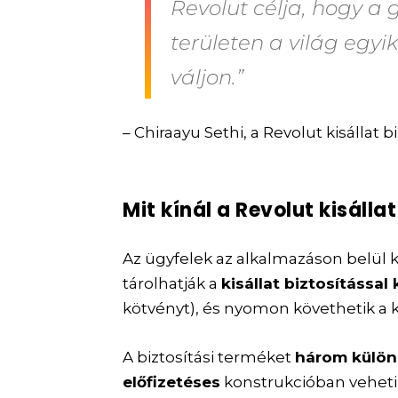
Revolut célja, hogy a 
területen a világ egy
váljon.”
– Chiraayu Sethi, a Revolut kisállat
Mit kínál a Revolut kisálla
Az ügyfelek az alkalmazáson belül 
tárolhatják a
kisállat biztosításs
kötvényt), és nyomon követhetik a k
A biztosítási terméket
három külö
előfizetéses
konstrukcióban veheti