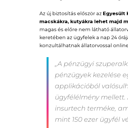
Az új biztosítás először az
Egyesült 
macskákra, kutyákra lehet majd 
magas és előre nem látható állatorv
keretében az ügyfelek a nap 24 ór
konzultálhatnak állatorvossal online
„A pénzügyi szuperalk
pénzügyek kezelése eg
applikációból valós
ügyfélélmény mellett. 
insurtech terméke, am
mint 150 ezer ügyfél 