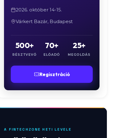
2026. október 14-15.
Várkert Bazár, Budapest
500+
70+
25+
RÉSZTVEVŐ
ELŐADÓ
MEGOLDÁS
Regisztráció
A FINTECHZONE HETI LEVELE