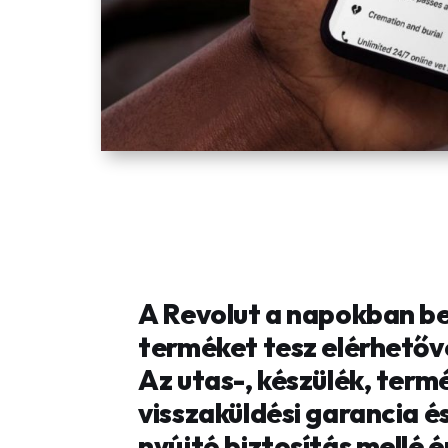
A Revolut a napokban bej
terméket tesz elérhetőv
Az utas-, készülék, term
visszaküldési garancia 
nyújtó biztosítás mellé ér