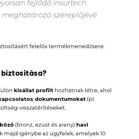
gyorsan fejlődő insurtech
ik meghatározó szereplőjévé
 biztosításért felelős termékmenedzsere.
t biztosítása?
külön
kisállat profilt
hozhatnak létre, ahol
al kapcsolatos dokumentumokat
(pl.
öltség-visszatérítéseket.
nböző
(bronz, ezüst és arany)
havi
k majd igénybe az ügyfelek, amelyek 10