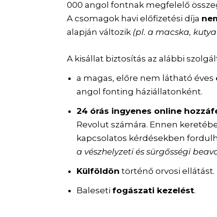
000 angol fontnak megfelelő össze
A csomagok havi előfizetési díja
nem
alapján változik
(pl. a macska, kutya
A kisállat biztosítás az alábbi szolg
a magas, előre nem látható éves
angol fonting háziállatonként.
24 órás ingyenes online hozzáf
Revolut számára. Ennen keretébe
kapcsolatos kérdésekben fordulh
a vészhelyzeti és sürgősségi beav
Külföldön
történő orvosi ellátást.
Baleseti
fogászati kezelést
.