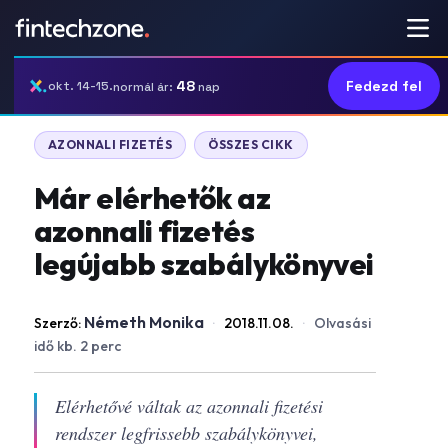
48
Fedezd fel
okt. 14-15.
normál ár:
nap
AZONNALI FIZETÉS
ÖSSZES CIKK
Már elérhetők az
azonnali fizetés
legújabb szabálykönyvei
Németh Monika
Szerző:
·
2018.11.08.
·
Olvasási
idő kb. 2 perc
Elérhetővé váltak az azonnali fizetési
rendszer legfrissebb szabálykönyvei,