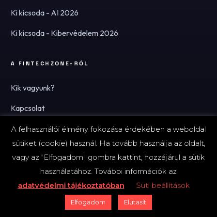
Ki kicsoda - AI 2026
Ki kicsoda - Kibervédelem 2026
A FINTECHZONE-RÓL
Kik vagyunk?
Kapcsolat
Hírlevél
A felhasználói élmény fokozása érdekében a weboldal
sütiket (cookie) használ. Ha tovább használja az oldalt,
vagy az "Elfogadom" gombra kattint, hozzájárul a sütik
használatához. További információk az
© 2026 FinTechZone.hu - A FinTech Group Kft.
adatvédelmi tájékoztatóban
Süti beállítások
Impresszum
Adatvédelmi tájékoztató (PDF)
Süti-beállítások
Elfogadom
Elutasít