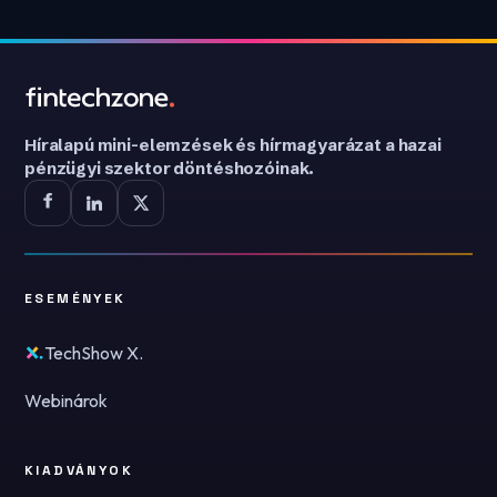
Híralapú mini-elemzések és hírmagyarázat a hazai
pénzügyi szektor döntéshozóinak.
ESEMÉNYEK
TechShow X.
Webinárok
KIADVÁNYOK