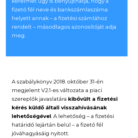
kérelmet úgy is benyújthatja, hogy a
fizető fél neve és bankszámlaszáma
helyett annak – a fizetési számlához
rendelt – másodlagos azonosítóját adja
meg.
A szabálykönyv 2018. október 31-én
megjelent V2.1-es változata a piaci
szereplők javaslatára
kibővült a fizetési
kérés küldő általi visszahívásának
lehetőségével
. A lehetőség – a fizetési
határidő lejártán belül – a fizető fél
jóváhagyásáig nyitott.