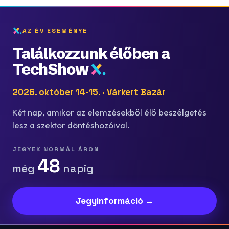
AZ ÉV ESEMÉNYE
Találkozzunk élőben a
TechShow
2026. október 14-15. · Várkert Bazár
Két nap, amikor az elemzésekből élő beszélgetés
lesz a szektor döntéshozóival.
JEGYEK NORMÁL ÁRON
48
még
napig
Jegyinformáció →