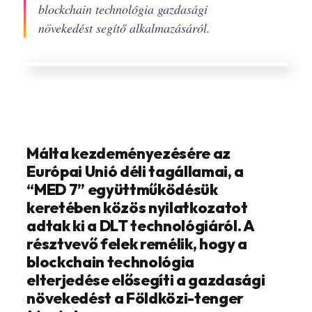
blockchain technológia gazdasági
növekedést segítő alkalmazásáról.
Málta kezdeményezésére az
Európai Unió déli tagállamai, a
“MED 7” együttműködésük
keretében közös nyilatkozatot
adtak ki a DLT technológiáról. A
résztvevő felek remélik, hogy a
blockchain technológia
elterjedése elősegíti a gazdasági
növekedést a Földközi-tenger