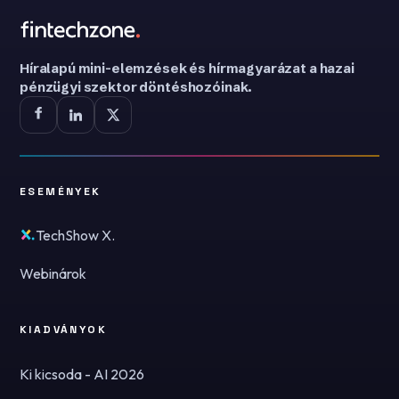
Híralapú mini-elemzések és hírmagyarázat a hazai
pénzügyi szektor döntéshozóinak.
ESEMÉNYEK
TechShow X.
Webinárok
KIADVÁNYOK
Ki kicsoda - AI 2026