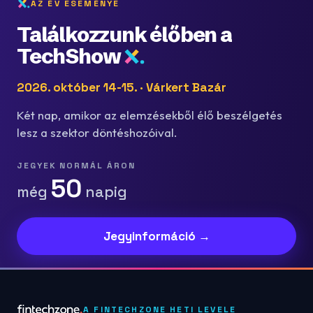
AZ ÉV ESEMÉNYE
Találkozzunk élőben a
TechShow
2026. október 14-15. · Várkert Bazár
Két nap, amikor az elemzésekből élő beszélgetés
lesz a szektor döntéshozóival.
JEGYEK NORMÁL ÁRON
50
még
napig
Jegyinformáció →
A FINTECHZONE HETI LEVELE