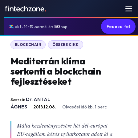
50
Fedezd fel
okt. 14-15.
normál ár:
nap
BLOCKCHAIN
ÖSSZES CIKK
Mediterrán klíma
serkenti a blockchain
fejlesztéseket
Dr. ANTAL
Szerző:
ÁGNES
·
2018.12.06.
·
Olvasási idő kb. 1 perc
Málta kezdeményezésére hét dél-európai
EU-tagállam közös nyilatkozatot adott ki a