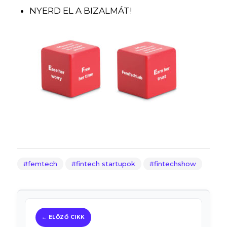
NYERD EL A BIZALMÁT!
femtech
fintech startupok
fintechshow