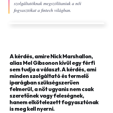
szolgáltatóknak megszólítaniuk a női
fogyasztókat a fintech világban.
A kérdés, amire Nick Marshallon,
alias Mel Gibsonon kívül egy férfi
sem tudja a választ. A kérdés, ami
minden szolgáltató és termelő
iparágban szükségszerűen
felmerül, a nőt ugyanis nem csak
szeretőnek vagy feleségnek,
hanem elkötelezett fogyasztónak
is meg kell nyerni.