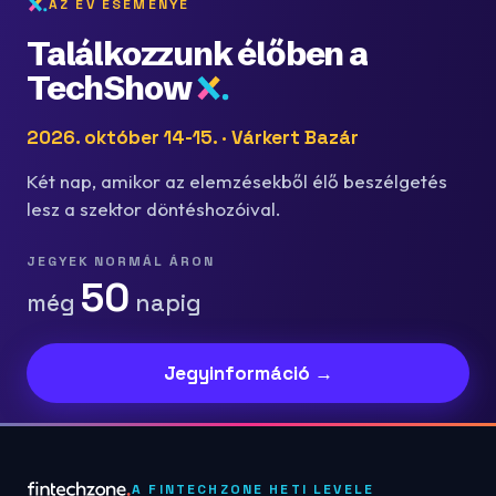
AZ ÉV ESEMÉNYE
Találkozzunk élőben a
TechShow
2026. október 14-15. · Várkert Bazár
Két nap, amikor az elemzésekből élő beszélgetés
lesz a szektor döntéshozóival.
JEGYEK NORMÁL ÁRON
50
még
napig
Jegyinformáció →
A FINTECHZONE HETI LEVELE