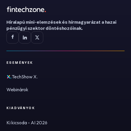
Híralapú mini-elemzések és hírmagyarázat a hazai
pénzügyi szektor döntéshozóinak.
ESEMÉNYEK
TechShow X.
Webinárok
KIADVÁNYOK
Ki kicsoda - AI 2026