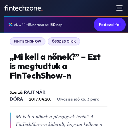
50
Fedezd fel
okt. 14-15.
normál ár:
nap
FINTECHSHOW
ÖSSZES CIKK
„Mi kell a nőnek?” – Ezt
is megtudtuk a
FinTechShow-n
RAJTMÁR
Szerző:
DÓRA
·
2017.04.20.
·
Olvasási idő kb. 3 perc
Mi kell a nőnek a pénzügyek terén? A
FinTechShow-n kiderült, hogyan kellene a