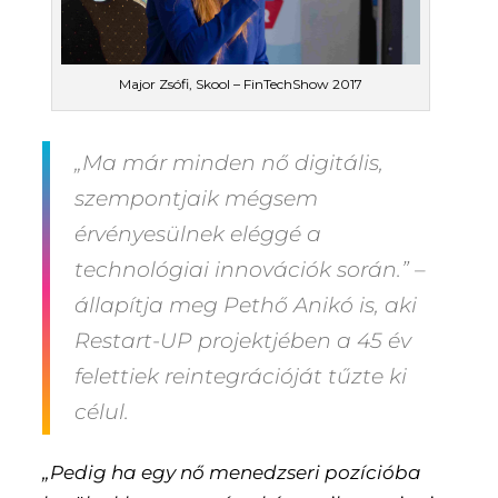
Major Zsófi, Skool – FinTechShow 2017
„Ma már minden nő digitális,
szempontjaik mégsem
érvényesülnek eléggé a
technológiai innovációk során.”
–
állapítja meg Pethő Anikó is, aki
Restart-UP projektjében a 45 év
felettiek reintegrációját tűzte ki
célul.
„Pedig ha egy nő menedzseri pozícióba