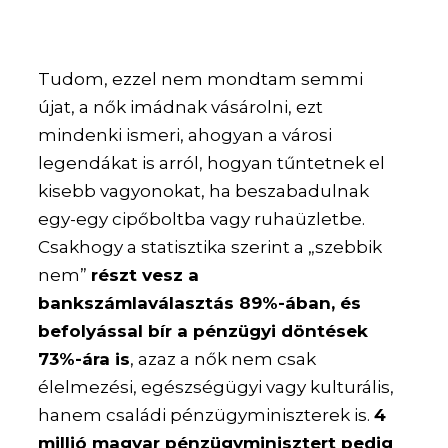
Tudom, ezzel nem mondtam semmi
újat, a nők imádnak vásárolni, ezt
mindenki ismeri, ahogyan a városi
legendákat is arról, hogyan tűntetnek el
kisebb vagyonokat, ha beszabadulnak
egy-egy cipőboltba vagy ruhaüzletbe.
Csakhogy a statisztika szerint a „szebbik
nem”
részt vesz a
bankszámlaválasztás 89%-ában, és
befolyással bír a pénzügyi döntések
73%-ára is
, azaz a nők nem csak
élelmezési, egészségügyi vagy kulturális,
hanem családi pénzügyminiszterek is.
4
millió magyar pénzügyminisztert pedig