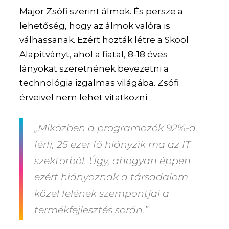
Major Zsófi szerint álmok. És persze a
lehetőség, hogy az álmok valóra is
válhassanak. Ezért hozták létre a Skool
Alapítványt, ahol a fiatal, 8-18 éves
lányokat szeretnének bevezetni a
technológia izgalmas világába. Zsófi
érveivel nem lehet vitatkozni:
„Miközben a programozók 92%-a
férfi, 25 ezer fő hiányzik ma az IT
szektorból. Úgy, ahogyan éppen
ezért hiányoznak a társadalom
közel felének szempontjai a
termékfejlesztés során.”