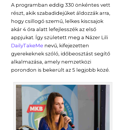
A programban eddig 330 önkéntes vett
részt, akik szabadidejűket áldozzák arra,
hogy csillogó szemű, lelkes kiscsajok
akár 4 óra alatt lefejlesszék az első
appjukat. Így született meg a Názer Lili
DailyTakeMe
nevű, kifejezetten
gyerekeknek szóló, időbeosztást segítő
alkalmazása, amely nemzetközi
porondon is bekerült az 5 legjobb közé.