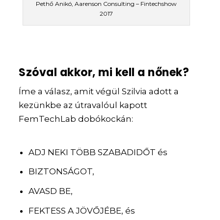
Pethő Anikó, Aarenson Consulting – Fintechshow
2017
Szóval akkor, mi kell a nőnek?
Íme a válasz, amit végül Szilvia adott a
kezünkbe az útravalóul kapott
FemTechLab dobókockán:
ADJ NEKI TÖBB SZABADIDŐT és
BIZTONSÁGOT,
AVASD BE,
FEKTESS A JÖVŐJÉBE, és