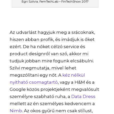
Egri Szilvia, FemTechLab – FinTechShow 2017
Az udvarlást hagyjuk meg a srácoknak,
hiszen abban profik, és imádjuk is őket
ezért. De ha nőket célzó service és
product designról van szó, akkor mi
tudjuk jobban mire fogunk elcsábulni.
Szilvi megmutatja, mivel lehet
megszólítani egy nőt. A
kéz nélkül
nyitható csomagtartó
, vagy a H&M és a
Google közös projektjeként megvalósult
személyre szabható ruha, a
Data Dress
mellett az én személyes kedvencem a
Nimb
. Az okos gyűrű nem csak stílust,