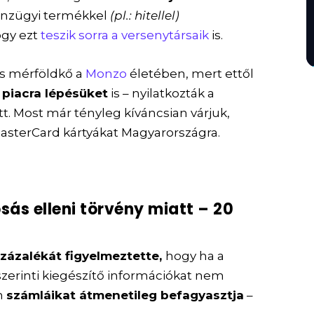
énzügyi termékkel
(pl.: hitellel)
ogy ezt
teszik sorra a versenytársaik
is.
is mérföldkő a
Monzo
életében, mert ettől
piacra lépésüket
is – nyilatkozták a
. Most már tényleg kíváncsian várjuk,
MasterCard kártyákat Magyarországra.
ás elleni törvény miatt – 20
százalékát figyelmeztette,
hogy ha a
szerinti kiegészítő információkat nem
n
számláikat átmenetileg befagyasztja
–