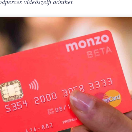
dperces videószelfi dönthet.