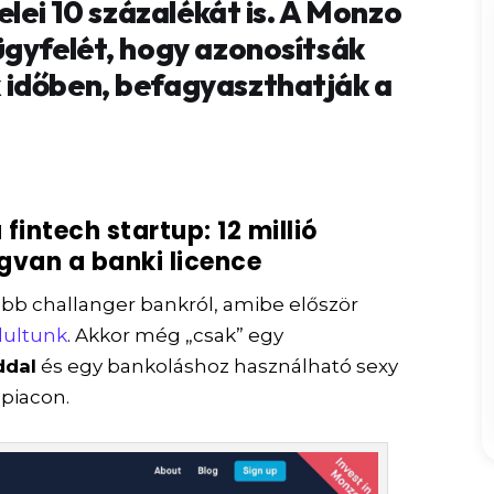
elei 10 százalékát is. A Monzo
ügyfelét, hogy azonosítsák
 időben, befagyaszthatják a
fintech startup: 12 millió
gvan a banki licence
bb challanger bankról, amibe először
dultunk
. Akkor még „csak” egy
ddal
és egy bankoláshoz használható sexy
piacon.