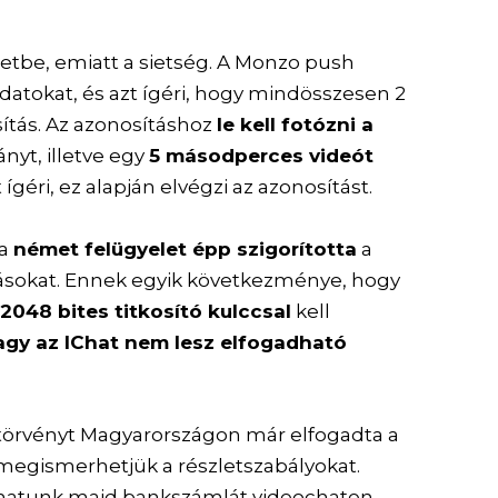
életbe, emiatt a sietség. A Monzo push
datokat, és azt ígéri, hogy mindösszesen 2
ítás. Az azonosításhoz
le kell fotózni a
nyt, illetve egy
5 másodperces videót
ígéri, ez alapján elvégzi az azonosítást.
 a
német felügyelet épp szigorította
a
ásokat. Ennek egyik következménye, hogy
m
2048 bites titkosító kulccsal
kell
agy az IChat nem lesz elfogadható
törvényt Magyarországon már elfogadta a
egismerhetjük a részletszabályokat.
hatunk majd bankszámlát videochaten