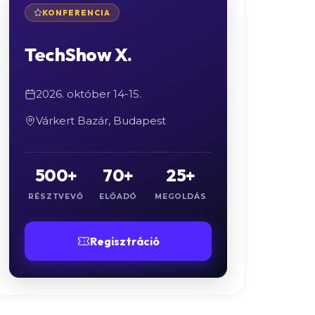
KONFERENCIA
TechShow X.
2026. október 14-15.
Várkert Bazár, Budapest
500+
70+
25+
RÉSZTVEVŐ
ELŐADÓ
MEGOLDÁS
Regisztráció