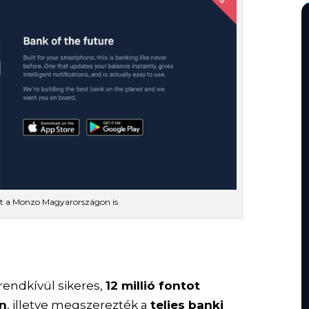
het a Monzo Magyarországon is
rendkívül sikeres,
12 millió fontot
n
, illetve megszerezték a
teljes banki