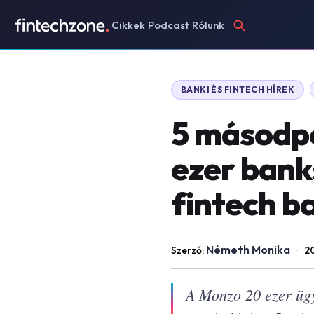
Cikkek
Podcast
Rólunk
BANKI ÉS FINTECH HÍREK
5 másodpe
ezer bank
fintech b
Németh Monika
Szerző:
·
20
A Monzo 20 ezer ügyf