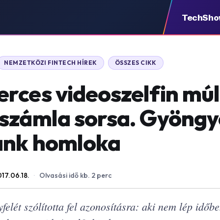
TechSh
NEMZETKÖZI FINTECH HÍREK
ÖSSZES CIKK
rces videoszelfin mú
számla sorsa. Gyöngy
ank homloka
17.06.18.
·
Olvasási idő kb. 2 perc
elét szólította fel azonosításra: aki nem lép időb