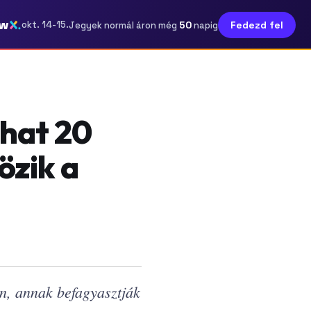
ow
50
okt. 14-15.
Fedezd fel
Jegyek normál áron még
napig
lhat 20
özik a
en, annak befagyasztják