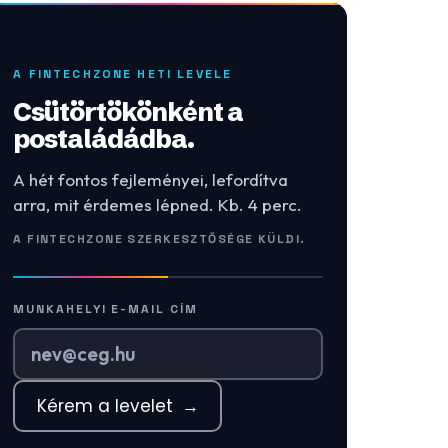
A FINTECHZONE HETI LEVELE
Csütörtökönként a
postaládádba.
A hét fontos fejleményei, lefordítva
arra, mit érdemes lépned. Kb. 4 perc.
A FINTECHZONE SZERKESZTŐSÉGE KÜLDI.
MUNKAHELYI E-MAIL CÍM
Kérem a levelet
→