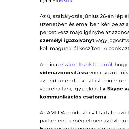
írja a
Finextra
.
Az új szabályozás június 26-án lép 
üzenetben és emailben kéri be az a
percet vesz majd igénybe az azonos
személyi igazolványt
vagy jogosítvá
kell magunkról készíteni. A bank azt 
A minap
számoltunk be arról
, hogy
videoazonosításra
vonatkozó előír
az end-to-end titkosítást minimu
végrehajtani, így például
a Skype v
kommunikációs csatorna
.
Az AMLD4 módosítását tartalmazó 
parlament, s még ebben az évben m
Hamarosan Magyarországon is nyit