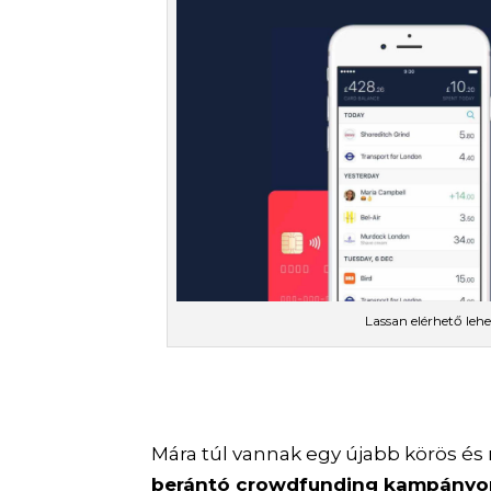
Lassan elérhető le
Mára túl vannak egy újabb körös és 
berántó crowdfunding kampányo