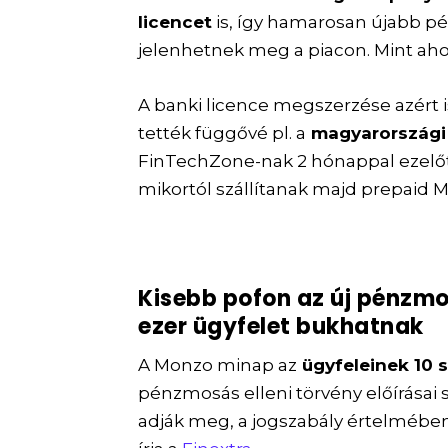
licencet
is, így hamarosan újabb p
jelenhetnek meg a piacon. Mint ah
A banki licence megszerzése azért 
tették függővé pl. a
magyarországi 
FinTechZone-nak 2 hónappal ezelőtt
mikortól szállítanak majd prepaid 
Kisebb pofon az új pénzmos
ezer ügyfelet bukhatnak
A Monzo minap az
ügyfeleinek 10 
pénzmosás elleni törvény előírásai 
adják meg, a jogszabály értelmébe