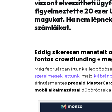
viszont elveszítheti ügyf
figyelmeztette 20 ezer 
magukat. Ha nem lépnek
számláikat.
Eddig sikeresen menetelt a 
fontos crowdfunding + me
Még februárban írtunk a legdögöse
szerelmesek lettünk
, majd
kiábrán
érintésmentes
prepaid MasterCar
mobil alkalmazással
dübörögtek a 