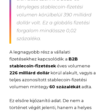
tényleges stablecoin-fizetési
volumen körülbelül 390 milliárd
dollár volt. Ez a globális fizetési
forgalom mindössze 0,02
százaléka.
A legnagyobb rész a vállalati
fizetésekhez kapcsolódik: a
B2B
stablecoin-fizetések
éves volumene
226 milliárd dollár
körül alakult, vagyis a
teljes azonosított stablecoin-fizetési
volumen mintegy
60 százalékát
adta.
Ez elsőre kijózanító adat. De nem a
történet végét jelenti, hanem a helyes