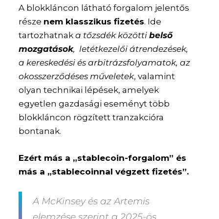
A blokkláncon látható forgalom jelentős
része
nem klasszikus fizetés
. Ide
tartozhatnak
a tőzsdék közötti
belső
mozgatások
, letétkezelői átrendezések,
a kereskedési és arbitrázsfolyamatok, az
okosszerződéses műveletek
, valamint
olyan technikai lépések, amelyek
egyetlen gazdasági eseményt több
blokkláncon rögzített tranzakcióra
bontanak.
Ezért más a „stablecoin-forgalom” és
más a „stablecoinnal végzett fizetés”.
A McKinsey és az Artemis
elemzése szerint a 2025-ös