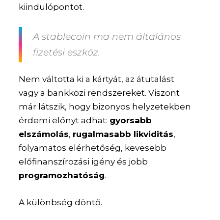
kiindulópontot.
A stablecoin ma nem általános
fizetési eszköz.
Nem váltotta ki a kártyát, az átutalást
vagy a bankközi rendszereket. Viszont
már látszik, hogy bizonyos helyzetekben
érdemi előnyt adhat:
gyorsabb
elszámolás
,
rugalmasabb likviditás
,
folyamatos elérhetőség, kevesebb
előfinanszírozási igény és jobb
programozhatóság
.
A különbség döntő.