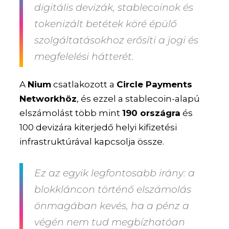
digitális devizák, stablecoinok és
tokenizált betétek köré épülő
szolgáltatásokhoz erősíti a jogi és
megfelelési hátterét.
A
Nium
csatlakozott a
Circle Payments
Networkhöz
, és ezzel a stablecoin-alapú
elszámolást több mint
190 országra
és
100 devizára kiterjedő helyi kifizetési
infrastruktúrával kapcsolja össze.
Ez az egyik legfontosabb irány: a
blokkláncon történő elszámolás
önmagában kevés, ha a pénz a
végén nem tud megbízhatóan