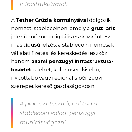
infrastruktúráról.
A
Tether
Grúzia kormányával
dolgozik
nemzeti stablecoinon, amely a
grúz larit
jelenítené meg digitális eszközként. Ez
más típusú jelzés: a stablecoin nemcsak
vállalati fizetési és kereskedési eszköz,
hanem
állami pénzügyi infrastruktúra-
kísérlet
is lehet, különösen kisebb,
nyitottabb vagy regionális pénzügyi
szerepet kereső gazdaságokban.
A piac azt teszteli, hol tud a
stablecoin valódi pénzügyi
munkát végezni.