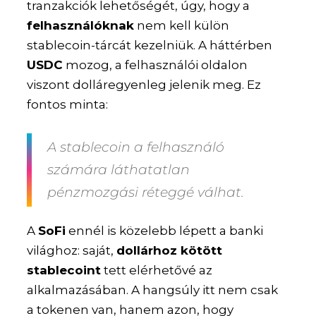
tranzakciók lehetőségét, úgy, hogy a
felhasználóknak
nem kell külön
stablecoin-tárcát kezelniük. A háttérben
USDC
mozog, a felhasználói oldalon
viszont dolláregyenleg jelenik meg. Ez
fontos minta:
A stablecoin a felhasználó
számára láthatatlan
pénzmozgási réteggé válhat.
A
SoFi
ennél is közelebb lépett a banki
világhoz: saját,
dollárhoz kötött
stablecoint
tett elérhetővé az
alkalmazásában. A hangsúly itt nem csak
a tokenen van, hanem azon, hogy