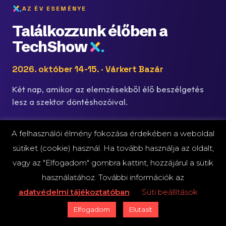
AZ ÉV ESEMÉNYE
Találkozzunk élőben a
TechShow
2026. október 14-15. · Várkert Bazár
Két nap, amikor az elemzésekből élő beszélgetés
lesz a szektor döntéshozóival.
JEGYEK NORMÁL ÁRON
A felhasználói élmény fokozása érdekében a weboldal
49
még
napig
sütiket (cookie) használ. Ha tovább használja az oldalt,
vagy az "Elfogadom" gombra kattint, hozzájárul a sütik
Jegyinformáció →
használatához. További információk az
adatvédelmi tájékoztatóban
Süti beállítások
Elfogadom
Elutasít