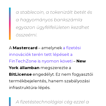
a stablecoin, a tokenizált betét és
a hagyományos bankszámla
egyazon ügyfélfelületen kezdhet
összeérni.
A
Mastercard
– amelynek
a fizetési
innovációk terén tett lépéseit a
FinTechZone is nyomon követi
–
New
York államban
megszerezte a
BitLicense
engedélyt. Ez nem fogyasztói
termékbejelentés, hanem szabályozási
infrastruktúra-lépés.
A fizetéstechnológiai cég ezzel a