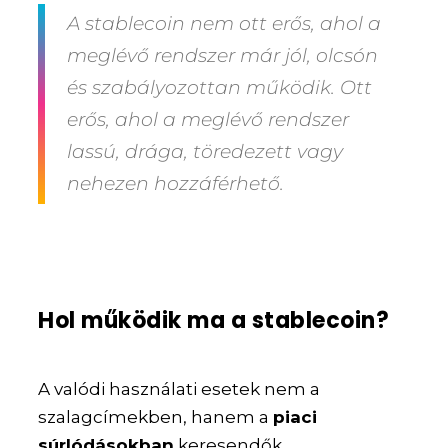
A stablecoin nem ott erős, ahol a
meglévő rendszer már jól, olcsón
és szabályozottan működik. Ott
erős, ahol a meglévő rendszer
lassú, drága, töredezett vagy
nehezen hozzáférhető.
Hol működik ma a stablecoin?
A valódi használati esetek nem a
szalagcímekben, hanem a
piaci
súrlódásokban
keresendők.