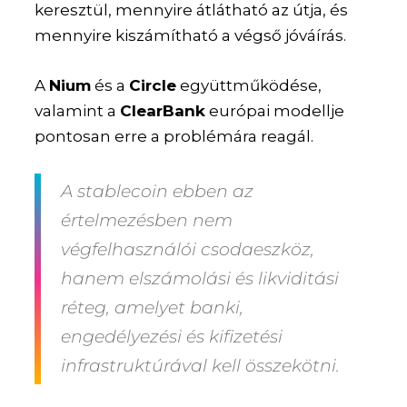
keresztül, mennyire átlátható az útja, és
mennyire kiszámítható a végső jóváírás.
A
Nium
és a
Circle
együttműködése,
valamint a
ClearBank
európai modellje
pontosan erre a problémára reagál.
A stablecoin ebben az
értelmezésben nem
végfelhasználói csodaeszköz,
hanem elszámolási és likviditási
réteg, amelyet banki,
engedélyezési és kifizetési
infrastruktúrával kell összekötni.