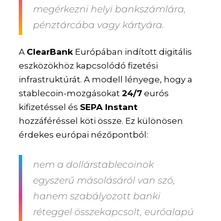
megérkezni helyi bankszámlára,
pénztárcába vagy kártyára.
A
ClearBank
Európában indított digitális
eszközökhöz kapcsolódó fizetési
infrastruktúrát. A modell lényege, hogy a
stablecoin-mozgásokat
24/7
eurós
kifizetéssel és
SEPA Instant
hozzáféréssel köti össze. Ez különösen
érdekes európai nézőpontból:
nem a dollárstablecoinok
egyszerű másolásáról van szó,
hanem szabályozott banki
réteggel összekapcsolt, euróalapú