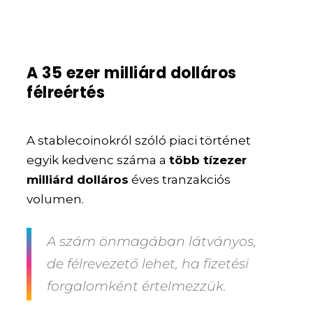
A 35 ezer milliárd dolláros
félreértés
A stablecoinokról szóló piaci történet
egyik kedvenc száma a
több tízezer
milliárd dolláros
éves tranzakciós
volumen.
A szám önmagában látványos,
de félrevezető lehet, ha fizetési
forgalomként értelmezzük.