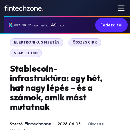
49
Fedezd fel
okt. 14-15.
normál ár:
nap
|
|
ELEKTRONIKUS FIZETÉS
ÖSSZES CIKK
STABLECOIN
Stablecoin-
infrastruktúra: egy hét,
hat nagy lépés – és a
számok, amik mást
mutatnak
Fintechzone
Szerző:
·
2026.06.03.
·
Olvasási