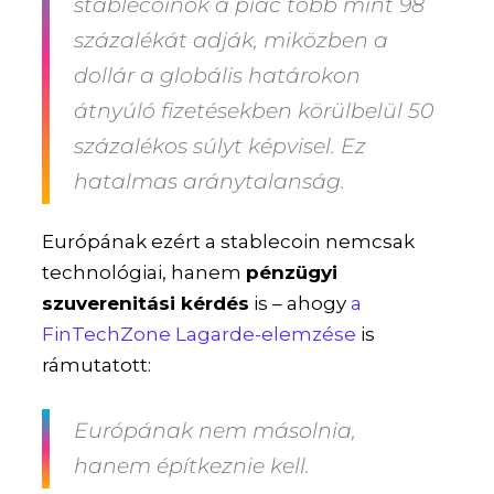
stablecoinok a piac több mint 98
százalékát adják, miközben a
dollár a globális határokon
átnyúló fizetésekben körülbelül 50
százalékos súlyt képvisel. Ez
hatalmas aránytalanság.
Európának ezért a stablecoin nemcsak
technológiai, hanem
pénzügyi
szuverenitási kérdés
is – ahogy
a
FinTechZone Lagarde-elemzése
is
rámutatott:
Európának nem másolnia,
hanem építkeznie kell.