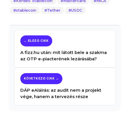
Kérdés: stablecoin
Mastercard
MiCA
stablecoin
Tether
USDC
A fizz.hu után: mit látott bele a szakma
az OTP e-piacterének lezárásába?
DÁP eAláírás: az audit nem a projekt
vége, hanem a tervezés része