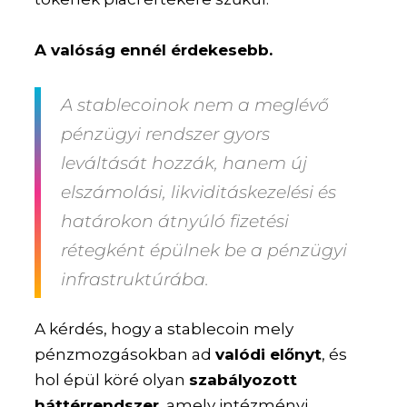
A valóság ennél érdekesebb.
A stablecoinok nem a meglévő
pénzügyi rendszer gyors
leváltását hozzák, hanem új
elszámolási, likviditáskezelési és
határokon átnyúló fizetési
rétegként épülnek be a pénzügyi
infrastruktúrába.
A kérdés, hogy a stablecoin mely
pénzmozgásokban ad
valódi előnyt
, és
hol épül köré olyan
szabályozott
háttérrendszer
, amely intézményi