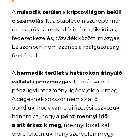
A
második terület
a
kriptovilágon belüli
elszámolás
. Itt a stablecoin szerepe már
ma is erős: kereskedési párok, likviditás,
fedezetkezelés, tőzsdék közötti mozgás.
Ez azonban nem azonos a reálgazdasági
fizetéssel.
A
harmadik terület
a
határokon átnyúló
vállalati pénzmozgás
. Itt már valódi
pénzügyi intézményi igény jelenik meg.
A cégeknek sokszor nem az a fő
gondjuk, hogy van-e új fizetési eszközük,
hanem az, hogy
a pénz mennyi idő
alatt érkezik meg
, mennyi tőkét kell
előre lekötniük, hány szereplőn megy