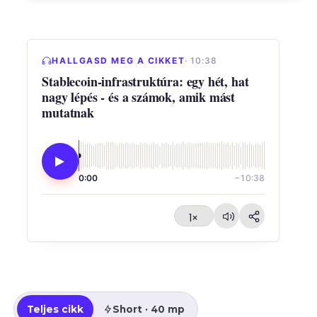
HALLGASD MEG A CIKKET
· 10:38
Stablecoin-infrastruktúra: egy hét, hat
nagy lépés - és a számok, amik mást
mutatnak
0:00
−10:38
1×
Teljes cikk
Short · 40 mp