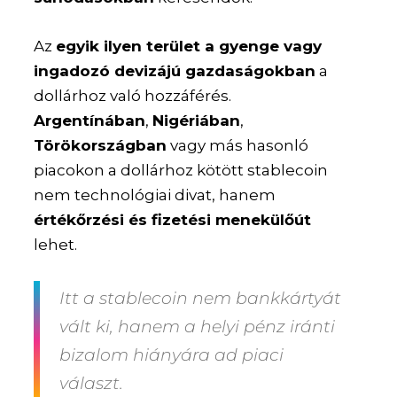
Az
egyik ilyen terület a gyenge vagy
ingadozó devizájú gazdaságokban
a
dollárhoz való hozzáférés.
Argentínában
,
Nigériában
,
Törökországban
vagy más hasonló
piacokon a dollárhoz kötött stablecoin
nem technológiai divat, hanem
értékőrzési és fizetési menekülőút
lehet.
Itt a stablecoin nem bankkártyát
vált ki, hanem a helyi pénz iránti
bizalom hiányára ad piaci
választ.