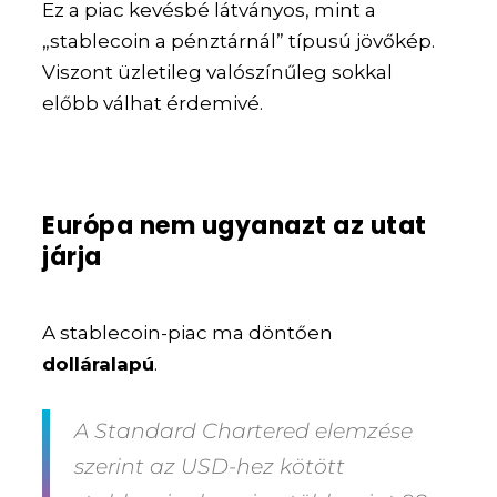
Ez a piac kevésbé látványos, mint a
„stablecoin a pénztárnál” típusú jövőkép.
Viszont üzletileg valószínűleg sokkal
előbb válhat érdemivé.
Európa nem ugyanazt az utat
járja
A stablecoin-piac ma döntően
dolláralapú
.
A Standard Chartered elemzése
szerint az USD-hez kötött