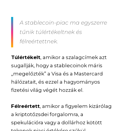
A stablecoin-piac ma egyszerre
tűnik túlértékeltnek és
félreértettnek.
Túlértékelt
, amikor a szalagcímek azt
sugallják, hogy a stablecoinok máris
„megelőzték” a Visa és a Mastercard
hálózatait, és ezzel a hagyományos
fizetési világ végét hozzák el.
Félreértett
, amikor a figyelem kizárólag
a kriptotőzsdei forgalomra, a
spekulációra vagy a dollárhoz kötött
tokenek piaci értékére szűkül.