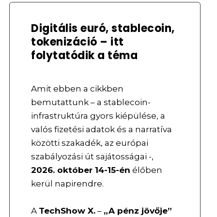
Digitális euró, stablecoin,
tokenizáció – itt
folytatódik a téma
Amit ebben a cikkben
bemutattunk – a stablecoin-
infrastruktúra gyors kiépülése, a
valós fizetési adatok és a narratíva
közötti szakadék, az európai
szabályozási út sajátosságai -,
2026. október 14-15-én
élőben
kerül napirendre.
A
TechShow X.
–
„A pénz jövője”