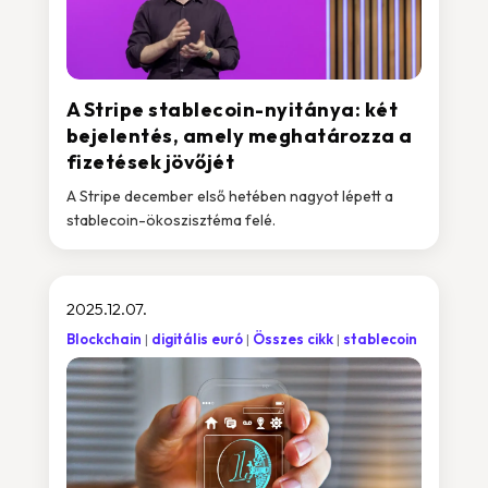
A Stripe stablecoin-nyitánya: két
bejelentés, amely meghatározza a
fizetések jövőjét
A Stripe december első hetében nagyot lépett a
stablecoin-ökoszisztéma felé.
2025.12.07.
Blockchain
digitális euró
Összes cikk
stablecoin