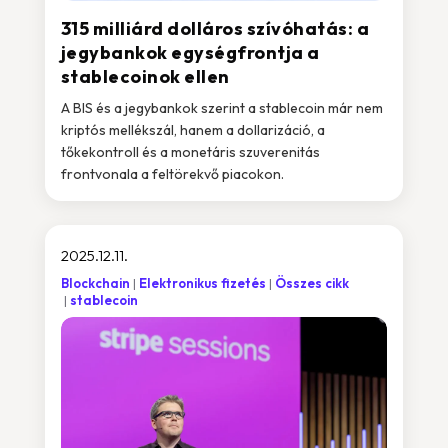
315 milliárd dolláros szívóhatás: a
jegybankok egységfrontja a
stablecoinok ellen
A BIS és a jegybankok szerint a stablecoin már nem
kriptós mellékszál, hanem a dollarizáció, a
tőkekontroll és a monetáris szuverenitás
frontvonala a feltörekvő piacokon.
2025.12.11.
Blockchain
Elektronikus fizetés
Összes cikk
stablecoin