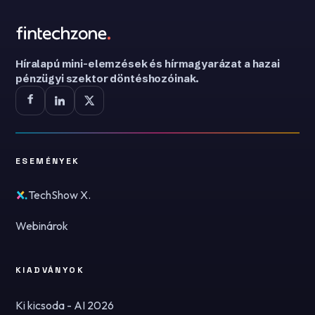
Híralapú mini-elemzések és hírmagyarázat a hazai
pénzügyi szektor döntéshozóinak.
ESEMÉNYEK
TechShow X.
Webinárok
KIADVÁNYOK
Ki kicsoda - AI 2026