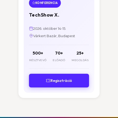
KONFERENCIA
TechShow X.
2026. október 14-15.
Várkert Bazár, Budapest
500+
70+
25+
RÉSZTVEVŐ
ELŐADÓ
MEGOLDÁS
Regisztráció