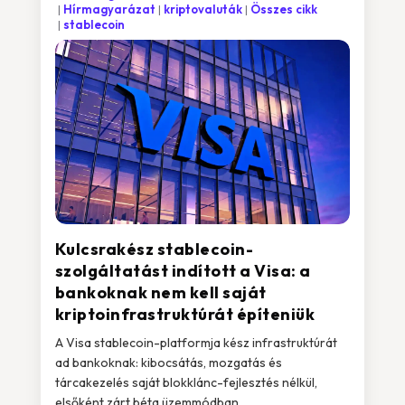
Hírmagyarázat
kriptovaluták
Összes cikk
stablecoin
Kulcsrakész stablecoin-
szolgáltatást indított a Visa: a
bankoknak nem kell saját
kriptoinfrastruktúrát építeniük
A Visa stablecoin-platformja kész infrastruktúrát
ad bankoknak: kibocsátás, mozgatás és
tárcakezelés saját blokklánc-fejlesztés nélkül,
elsőként zárt béta üzemmódban.