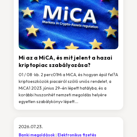
Mi az a MiCA, és mit jelent a hazai
kriptopiac szabályozása?
01 / 08 · kb. 2 perc01Mi a MiCA, és hogyan épül fel?A
kriptoeszközök piacairól szóló uniós rendelet, a
MiCA1 2023. június 29-én lépett hatályba, és a
korábbi huszonhét nemzeti megoldás helyére
egyetlen szabálykönyv lépett....
2026.07.23.
Banki megoldások
Elektronikus fizetés