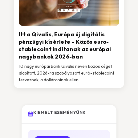
Itt a Qivalis, Európa új digitális
pénzügyi kísérlete – Közös euro-
stablecoint indítanak az európai
nagybankok 2026-ban
10 nagy európai bank Qivalis néven közös céget
alapított; 2026-ra szabályozott euró-stablecoint
terveznek, a dollárcoinok ellen.
KIEMELT ESEMÉNYÜNK