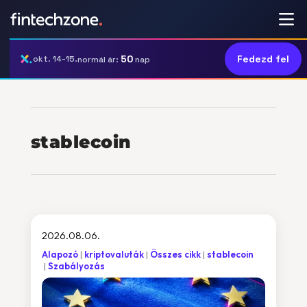
50
Fedezd fel
okt. 14-15.
normál ár:
nap
stablecoin
2026.08.06.
Alapozó
kriptovaluták
Összes cikk
stablecoin
Szabályozás