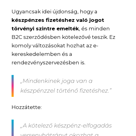
Ugyancsak idei újdonság, hogy a
készpénzes fizetéshez való jogot
törvényi szintre emelték
, és minden
B2C szerződésben kötelezővé teszik. Ez
komoly változásokat hozhat az e-
kereskedelemben és a
rendezvényszervezésben is.
„Mindenkinek joga van a
készpénzzel történő fizetéshez.”
Hozzátette:
„A kötelező készpénz-elfogadás
versenyhátrányt okozhat a