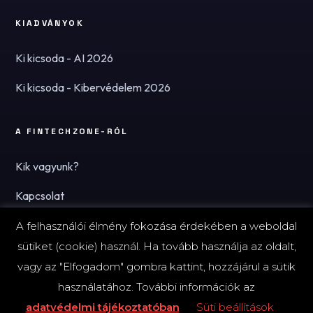
KIADVÁNYOK
Ki kicsoda - AI 2026
Ki kicsoda - Kibervédelem 2026
A FINTECHZONE-RÓL
Kik vagyunk?
Kapcsolat
Hírlevél
A felhasználói élmény fokozása érdekében a weboldal
sütiket (cookie) használ. Ha tovább használja az oldalt,
vagy az "Elfogadom" gombra kattint, hozzájárul a sütik
használatához. További információk az
© 2026 FinTechZone.hu - A FinTech Group Kft.
adatvédelmi tájékoztatóban
Süti beállítások