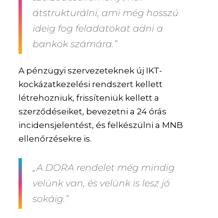
átstrukturálni, ami még hosszú
ideig fog feladatokat adni a
bankok számára.”
A pénzügyi szervezeteknek új IKT-
kockázatkezelési rendszert kellett
létrehozniuk, frissíteniük kellett a
szerződéseiket, bevezetni a 24 órás
incidensjelentést, és felkészülni a MNB
ellenőrzésekre is.
„A DORA rendelet még mindig
velünk van, és velünk is lesz jó
sokáig.”