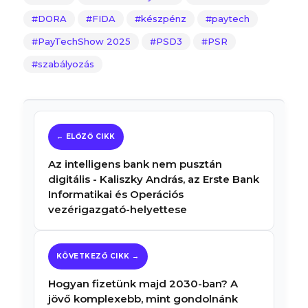
DORA
FIDA
készpénz
paytech
PayTechShow 2025
PSD3
PSR
szabályozás
Az intelligens bank nem pusztán
digitális - Kaliszky András, az Erste Bank
Informatikai és Operációs
vezérigazgató-helyettese
Hogyan fizetünk majd 2030-ban? A
jövő komplexebb, mint gondolnánk