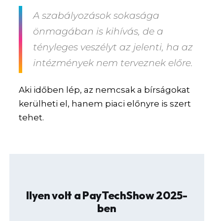
A szabályozások sokasága
önmagában is kihívás, de a
tényleges veszélyt az jelenti, ha az
intézmények nem terveznek előre.
Aki időben lép, az nemcsak a bírságokat
kerülheti el, hanem piaci előnyre is szert
tehet.
Ilyen volt a PayTechShow 2025-
ben