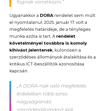
fognak vonatkozni.”
Ugyanakkor a
DORA
rendelet sem múlt
el nyomtalanul: 2025. január 17. volt a
megfelelés határideje, de a tényleges
munka azóta is tart. A
rendelet
követelményei továbbra is komoly
kihívást jelentenek
, különösen a
szerződéses állományok átalakítása és a
kritikus ICT-beszállítók azonosítása
kapcsán.
„A DORA-nak való megfelelés
érdekében több ezres
nagyságrendű
szerződésállományt kell