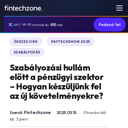
48
Fedezd fel
okt. 14-15.
normál ár:
nap
|
|
ÖSSZES CIKK
PAYTECHSHOW 2025
SZABÁLYOZÁS
Szabályozási hullám
előtt a pénzügyi szektor
– Hogyan készüljünk fel
az új követelményekre?
Fintechzone
Szerző:
·
2025.05.15.
·
Olvasási idő
kb. 3 perc