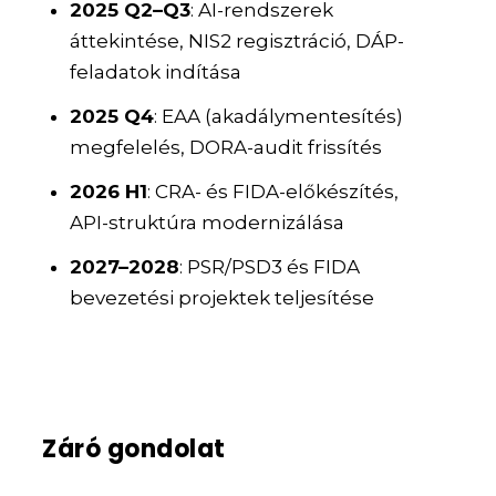
2025 Q2–Q3
: AI-rendszerek
áttekintése, NIS2 regisztráció, DÁP-
feladatok indítása
2025 Q4
: EAA (akadálymentesítés)
megfelelés, DORA-audit frissítés
2026 H1
: CRA- és FIDA-előkészítés,
API-struktúra modernizálása
2027–2028
: PSR/PSD3 és FIDA
bevezetési projektek teljesítése
Záró gondolat