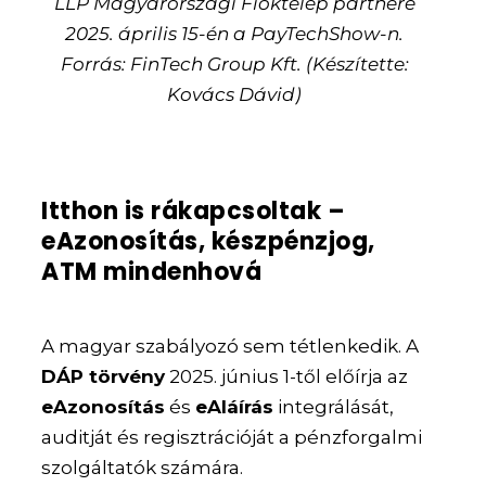
LLP Magyarországi Fióktelep partnere
2025. április 15-én a PayTechShow-n.
Forrás: FinTech Group Kft. (Készítette:
Kovács Dávid)
Itthon is rákapcsoltak –
eAzonosítás, készpénzjog,
ATM mindenhová
A magyar szabályozó sem tétlenkedik. A
DÁP törvény
2025. június 1-től előírja az
eAzonosítás
és
eAláírás
integrálását,
auditját és regisztrációját a pénzforgalmi
szolgáltatók számára.