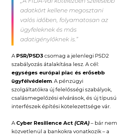
„A FIDA-val kötelezően szélesebb
adatkört kellene megosztani
valós időben, folyamatosan az
ügyfeleknek és más
adatigénylőknek is.”
A
PSR/PSD3
csomag a jelenlegi PSD2
szabályozás átalakítása lesz. A cél:
egységes európai piac és erősebb
ügyfélvédelem
. A pénzügyi
szolgáltatókra új felelősségi szabályok,
csalásmegelőzési elvárások, és új típusú
interfészek építési kötelezettsége vár.
A
Cyber Resilience Act
(CRA)
– bár nem
közvetlenül a bankokra vonatkozik – a