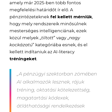
amely már 2025-ben több fontos
megfelelési határidőt ír elő. A
pénzintézeteknek
fel kellett mérniük
,
hogy mely rendszereik minősülnek
mesterséges intelligenciának, ezek
közül melyek „
tiltott
” vagy „
nagy
kockázatú
” kategóriába esnek, és el
kellett indítaniuk az AI-literacy
tréningeket
.
„A pénzügyi szektorban zömében
AI alkalmazók lesznek, rájuk
tréning, oktatási kötelezettség,
magatartási kódexek,
átláthatósági rendelkezések