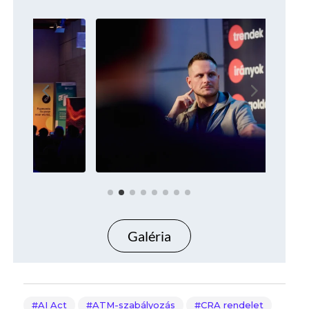
Galéria
AI Act
ATM-szabályozás
CRA rendelet