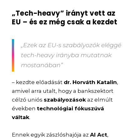
„Tech-heavy” irányt vett az
EU – és ez még csak a kezdet
„Ezek az EU-s szabályozók eléggé
tech-heavy irányba mutatnak
mostanában”
– kezdte előadását
dr. Horváth Katalin
,
amivel arra utalt, hogy a bankszektort
célzó uniós
szabályozások
az elmúlt
években
technológiai fókuszúvá
váltak
.
Ennek egyik zászlóshajója az
AI Act
,