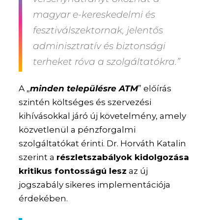
magyar e-kereskedelmi és
fesztiválszektornak, jelentős
adminisztratív és biztonsági
terheket róva a szolgáltatókra.”
A „
minden településre ATM
” előírás
szintén költséges és szervezési
kihívásokkal járó új követelmény, amely
közvetlenül a pénzforgalmi
szolgáltatókat érinti. Dr. Horváth Katalin
szerint a
részletszabályok kidolgozása
kritikus fontosságú lesz
az új
jogszabály sikeres implementációja
érdekében.