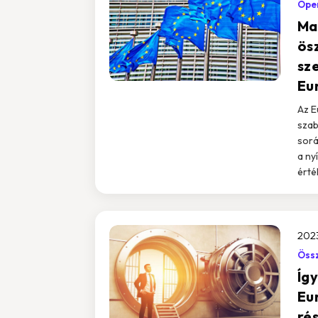
Ope
Ma
ös
sze
Eu
Az E
szab
sorá
a ny
érté
202
Össz
Íg
Eur
ré