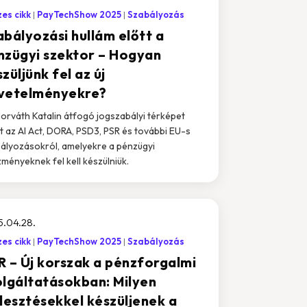
es cikk
PayTechShow 2025
Szabályozás
abályozási hullám előtt a
nzügyi szektor – Hogyan
züljünk fel az új
vetelményekre?
Horváth Katalin átfogó jogszabályi térképet
t az AI Act, DORA, PSD3, PSR és további EU-s
ályozásokról, amelyekre a pénzügyi
zményeknek fel kell készülniük.
5.04.28.
es cikk
PayTechShow 2025
Szabályozás
R – Új korszak a pénzforgalmi
olgáltatásokban: Milyen
jlesztésekkel készüljenek a