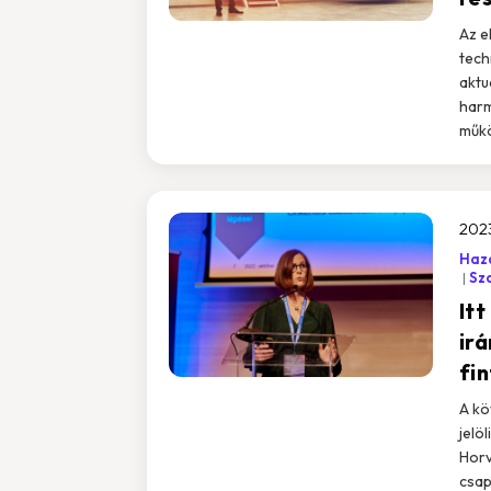
Az e
tech
aktu
harm
műkö
2023
Haza
Sz
Itt
irá
fi
A kö
jelöl
Horv
csap