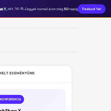
ow
50
okt. 14-15.
Fedezd fel
Jegyek normál áron még
napig
MELT ESEMÉNYÜNK
KONFERENCIA
chShow X.