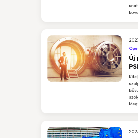
unat
köve
2023
Ope
Új
PS
Kite
szol
Bővü
szol
Megs
2023