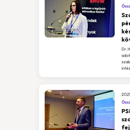
Össz
Sz
pé
kés
kö
Dr. 
adot
szab
inté
202
Össz
PS
sz
fe