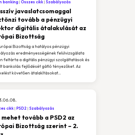
n banking
Összes cikk
Szabályozás
sszív javaslatcsomaggal
ztönzi tovább a pénzügyi
ktor digitális átalakulását az
rópai Bizottság
urópai Bizottság a hatályos pénzügyi
ályozás eredményességének felülvizsgálata
n feltárta a digitális pénzügyi szolgáltatások és
ílt bankolás fejlődését gátló tényezőket. Az
kelést követően átalakításokat...
3.06.08.
es cikk
PSD2
Szabályozás
y mehet tovább a PSD2 az
ópai Bizottság szerint – 2.
sz