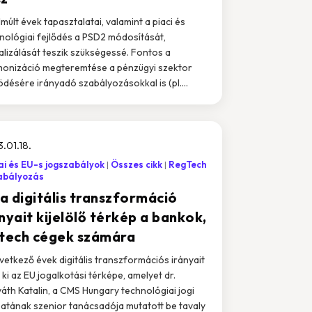
lmúlt évek tapasztalatai, valamint a piaci és
nológiai fejlődés a PSD2 módosítását,
alizálását teszik szükségessé. Fontos a
onizáció megteremtése a pénzügyi szektor
désére irányadó szabályozásokkal is (pl....
.01.18.
i és EU-s jogszabályok
Összes cikk
RegTech
abályozás
 a digitális transzformáció
nyait kijelölő térkép a bankok,
ntech cégek számára
vetkező évek digitális transzformációs irányait
i ki az EU jogalkotási térképe, amelyet dr.
áth Katalin, a CMS Hungary technológiai jogi
atának szenior tanácsadója mutatott be tavaly