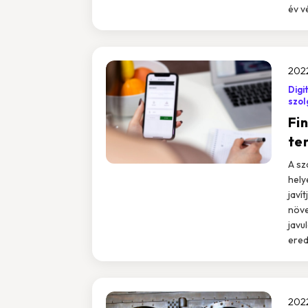
év v
2022
Digi
szol
Fi
te
A sz
hely
javí
növe
javu
ered
2022