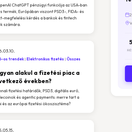
penAI ChatGPT pénzügyi funkciója az USA-ban
s termék, Európában viszont PSD3-, FIDA- és
2
ct-megfelelési kérdés a bankok és fintech
V
k számára.
.03.10.
RÉ
-os trendek
Elektronikus fizetés
Összes
yan alakul a fizetési piac a
vetkező években?
nali fizetési határidők, PSD3, digitális euró,
lecoinok és agentic payments: merre tart a
i és az európai fizetési ökoszisztéma?
.05.15.