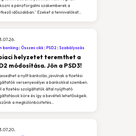
kozni a pénzforgalmi szakemberek a
tkező időszakban.” Ezeket a tennivalókat...
.07.26.
n banking
Összes cikk
PSD2
Szabályozás
 piaci helyzetet teremthet a
D2 módosítása. Jön a PSD3!
ljesedhet a nyílt bankolás, javulnak a fizetési
gáltatók versenyesélyei a bankokkal szemben.
l a fizetési szolgáltatók által nyújtható
gáltatások köre és így a bevételi lehetőségeik.
zűnik a megkülönböztetés...
.07.20.