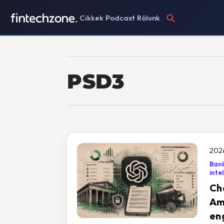
Cikkek
Podcast
Rólunk
PSD3
202
Ban
inte
Ch
Am
en