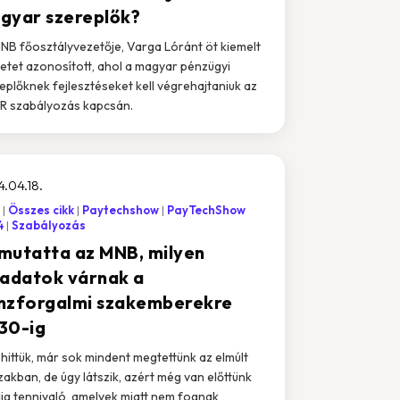
gyar szereplők?
NB főosztályvezetője, Varga Lóránt öt kiemelt
letet azonosított, ahol a magyar pénzügyi
eplőknek fejlesztéseket kell végrehajtaniuk az
SR szabályozás kapcsán.
.04.18.
Összes cikk
Paytechshow
PayTechShow
4
Szabályozás
mutatta az MNB, milyen
ladatok várnak a
nzforgalmi szakemberekre
30-ig
 hittük, már sok mindent megtettünk az elmúlt
zakban, de úgy látszik, azért még van előttünk
ig tennivaló, amelyek miatt nem fognak