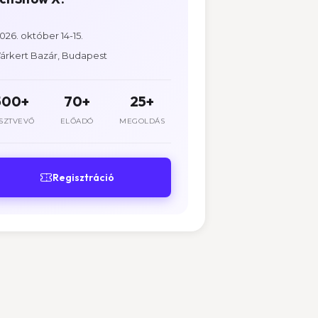
026. október 14-15.
árkert Bazár, Budapest
500+
70+
25+
SZTVEVŐ
ELŐADÓ
MEGOLDÁS
Regisztráció