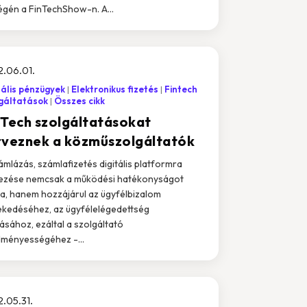
égén a FinTechShow-n. A...
.06.01.
tális pénzügyek
Elektronikus fizetés
Fintech
gáltatások
Összes cikk
nTech szolgáltatásokat
rveznek a közműszolgáltatók
ámlázás, számlafizetés digitális platformra
ezése nemcsak a működési hatékonyságot
tja, hanem hozzájárul az ügyfélbizalom
kedéséhez, az ügyfélelégedettség
lásához, ezáltal a szolgáltató
ményességéhez -...
.05.31.