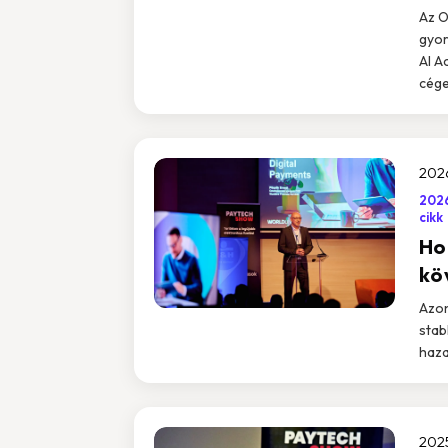
Az O
gyor
AI A
cége
2026
2026
cikk
Hog
kö
Azon
stab
haza
2025