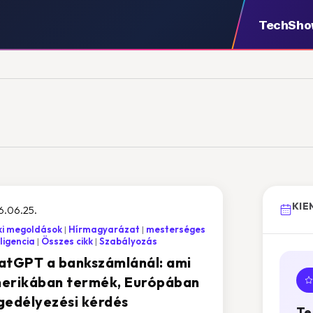
TechSh
KIE
6.06.25.
ki megoldások
Hírmagyarázat
mesterséges
lligencia
Összes cikk
Szabályozás
atGPT a bankszámlánál: ami
erikában termék, Európában
gedélyezési kérdés
Te