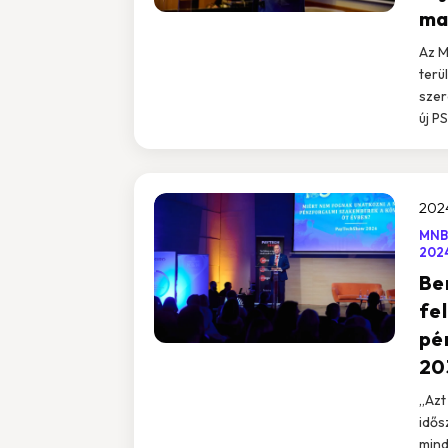
ma
Az M
terü
szer
új P
2024
MNB
202
Be
fe
pé
20
„Azt
idős
mind