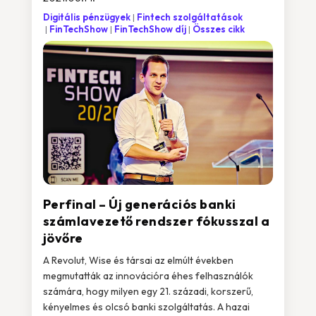
Digitális pénzügyek
Fintech szolgáltatások
FinTechShow
FinTechShow díj
Összes cikk
Perfinal – Új generációs banki
számlavezető rendszer fókusszal a
jövőre
A Revolut, Wise és társai az elmúlt években
megmutatták az innovációra éhes felhasználók
számára, hogy milyen egy 21. századi, korszerű,
kényelmes és olcsó banki szolgáltatás. A hazai