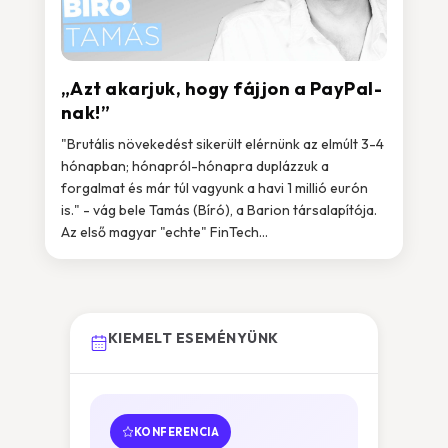
„Azt akarjuk, hogy fájjon a PayPal-
nak!”
"Brutális növekedést sikerült elérnünk az elmúlt 3-4
hónapban; hónapról-hónapra duplázzuk a
forgalmat és már túl vagyunk a havi 1 millió eurón
is." - vág bele Tamás (Bíró), a Barion társalapítója.
Az első magyar "echte" FinTech...
KIEMELT ESEMÉNYÜNK
KONFERENCIA