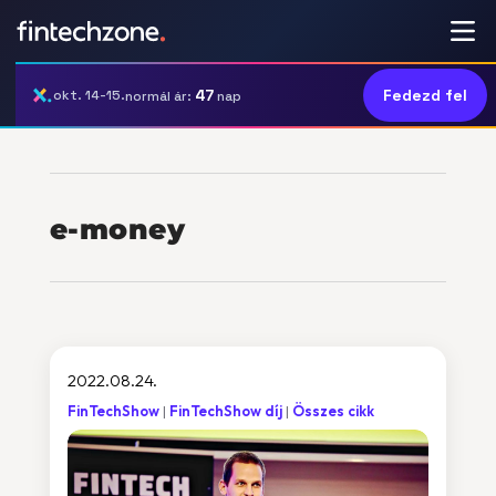
47
Fedezd fel
okt. 14-15.
normál ár:
nap
e-money
2022.08.24.
FinTechShow
FinTechShow díj
Összes cikk