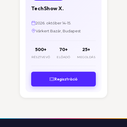
TechShow X.
2026. október 14-15.
Várkert Bazár, Budapest
500+
70+
25+
RÉSZTVEVŐ
ELŐADÓ
MEGOLDÁS
Regisztráció