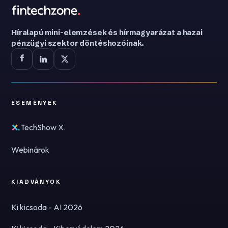
Híralapú mini-elemzések és hírmagyarázat a hazai
pénzügyi szektor döntéshozóinak.
ESEMÉNYEK
TechShow X.
Webinárok
KIADVÁNYOK
Ki kicsoda - AI 2026