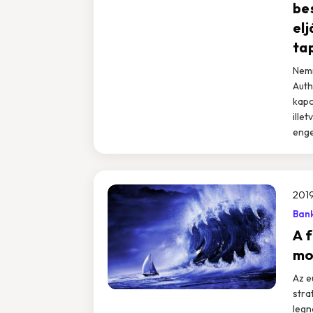
be
el
ta
Nemr
Auth
kapc
ille
enge
2019
Bank
A 
mo
Az e
stra
legn