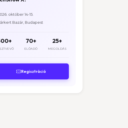
026. október 14-15.
árkert Bazár, Budapest
500+
70+
25+
SZTVEVŐ
ELŐADÓ
MEGOLDÁS
Regisztráció