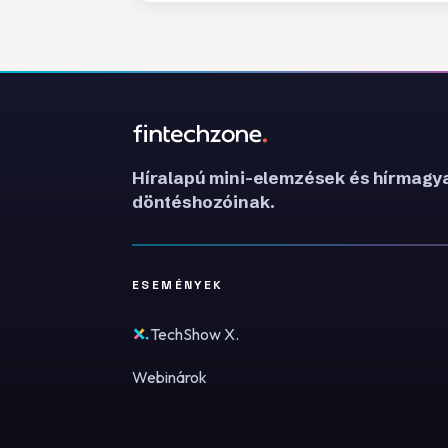
Híralapú mini-elemzések és hírmagya
döntéshozóinak.
ESEMÉNYEK
TechShow X.
Webinárok