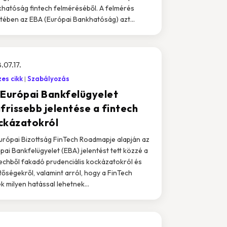
hatóság fintech felméréséből. A felmérés
tében az EBA (Európai Bankhatóság) azt...
.07.17.
es cikk
Szabályozás
 Európai Bankfelügyelet
frissebb jelentése a fintech
ckázatokról
urópai Bizottság FinTech Roadmapje alapján az
pai Bankfelügyelet (EBA) jelentést tett közzé a
echből fakadó prudenciális kockázatokról és
tőségekről, valamint arról, hogy a FinTech
k milyen hatással lehetnek...