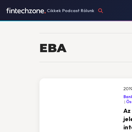
Cikkek
Podcast
Rólunk
EBA
201
Bank
Öss
Az
je
in