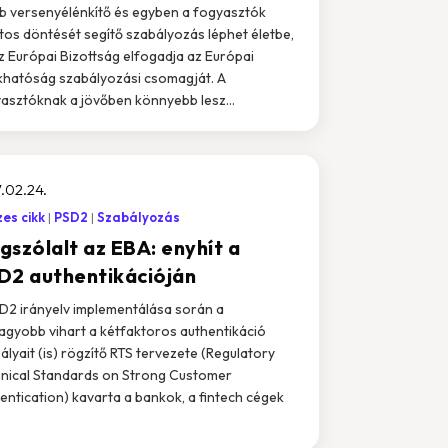
b versenyélénkítő és egyben a fogyasztók
tos döntését segítő szabályozás léphet életbe,
z Európai Bizottság elfogadja az Európai
hatóság szabályozási csomagját. A
asztóknak a jövőben könnyebb lesz...
.02.24.
es cikk
PSD2
Szabályozás
gszólalt az EBA: enyhít a
D2 authentikációján
D2 irányelv implementálása során a
agyobb vihart a kétfaktoros authentikáció
ályait (is) rögzítő RTS tervezete (Regulatory
nical Standards on Strong Customer
entication) kavarta a bankok, a fintech cégek