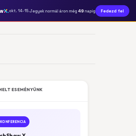
w
49
okt. 14-15.
Fedezd fel
Jegyek normál áron még
napig
MELT ESEMÉNYÜNK
KONFERENCIA
chShow X.