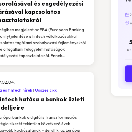
sorolásával és engedélyezési
járásával kapcsolatos
2
pasztalatokról
V
égiben megjelent az EBA (European Banking
ority) jelentése a fintech vállalkozásokkal
solatos tagállami szabályozási fejleményekről,
tve a tagállami felügyeleti hatóságok
RÉ
délyezési tapasztalatairól. Ennek...
.02.04.
i és fintech hírek
Összes cikk
fintech hatása a bankok üzleti
delljeire
urópai bankok a digitális transzformációs
tégia sikerét tekintik a következő évek
agyobb kockázatának – derült ki az Európai