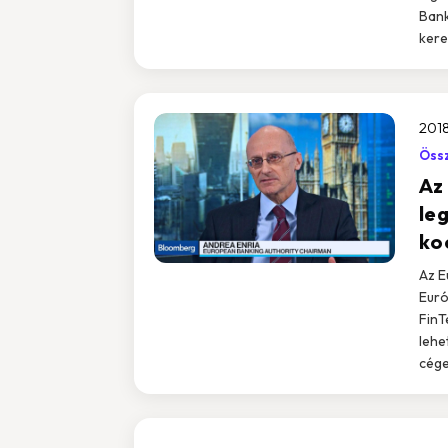
Bank
kere
2018
Össz
Az
leg
ko
Az E
Euró
FinT
lehe
cége