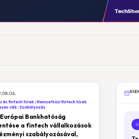
TechSho
KIE
9.08.06.
i és fintech hírek
Nemzetközi fintech hírek
zes cikk
Szabályozás
 Európai Bankhatóság
lentése a fintech vállalkozások
tézményi szabályozásával,
Te