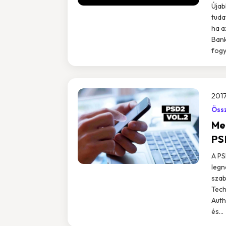
Újab
tuda
ha a
Bank
fogy
2017
Össz
Me
PS
A PS
legn
szab
Tech
Auth
és...