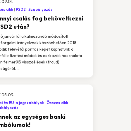
.09.01.
es cikk
PSD2
Szabályozás
nnyi csalás fog bekövetkezni
PSD2 után?
vő januártól alkalmazandó módosított
forgalmi irányelvnek köszönhetően 2018
dik félévétől pontos képet kaphatunk a
nféle fizetési módok és eszközök használata
n felmerülő visszaélések (fraud)
ságáról. ...
.05.09.
i és EU-s jogszabályok
Összes cikk
abályozás
nnek az egységes banki
imbólumok!