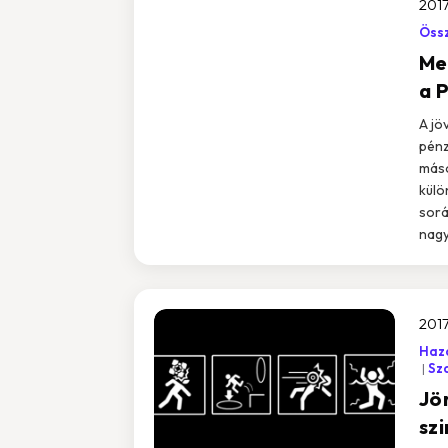
2017
Össz
Me
a 
A jö
pénz
máso
külö
sorá
nagy
2017
Haza
Sz
Jö
sz