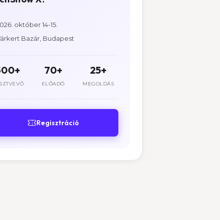
026. október 14-15.
árkert Bazár, Budapest
500+
70+
25+
SZTVEVŐ
ELŐADÓ
MEGOLDÁS
Regisztráció