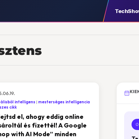
TechSh
isztens
KIE
.06.19.
tálisból intelligens
mesterséges intelligencia
zes cikk
ejtsd el, ahogy eddig online
ároltál és fizettél! A Google
hop with AI Mode” minden
Te