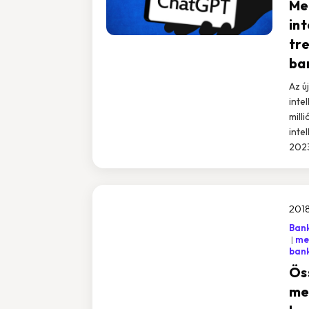
Me
int
tr
ba
Az ú
intel
mill
inte
2023
2018
Bank
mes
ban
Ös
me