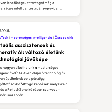
ilyen lehetőségeket tartogat még a
erséges intelligencia a pénzügyekben....
.10.11.
kTech
mesterséges intelligencia
Összes cikk
tuális asszisztensek és
neratív AI: változó életünk
chnológiai jövőképe
és hogyan alkothatunk a mesterséges
lligenciával? Az AI-ra alapuló technológiák
an épülhetnek be a pénzügyi
gáltatásokba?Átfogó kérdések, melyekre a
és a FintechZone közösen szervezett
náriuma során...