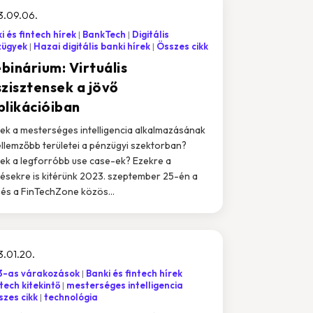
3.09.06.
i és fintech hírek
BankTech
Digitális
zügyek
Hazai digitális banki hírek
Összes cikk
binárium: Virtuális
szisztensek a jövő
plikációiban
ek a mesterséges intelligencia alkalmazásának
ellemzőbb területei a pénzügyi szektorban?
ek a legforróbb use case-ek? Ezekre a
ésekre is kitérünk 2023. szeptember 25-én a
és a FinTechZone közös...
.01.20.
3-as várakozások
Banki és fintech hírek
tech kitekintő
mesterséges intelligencia
zes cikk
technológia