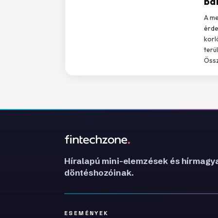
ba
A me
érde
korl
terü
Össz
Híralapú mini-elemzések és hírmagya
döntéshozóinak.
ESEMÉNYEK