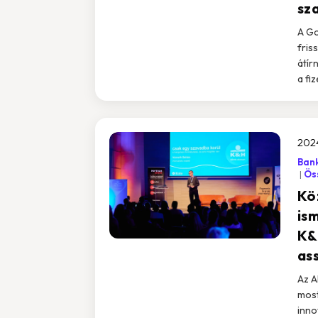
sz
A Go
fris
átír
a fiz
202
Ban
Öss
Kö
is
K&
as
Az A
most
inno