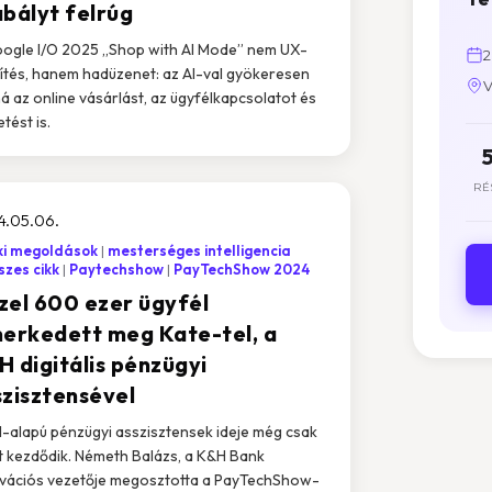
abályt felrúg
ogle I/O 2025 „Shop with AI Mode” nem UX-
2
sítés, hanem hadüzenet: az AI-val gyökeresen
V
ná az online vásárlást, az ügyfélkapcsolatot és
etést is.
RÉ
4.05.06.
ki megoldások
mesterséges intelligencia
zes cikk
Paytechshow
PayTechShow 2024
zel 600 ezer ügyfél
merkedett meg Kate-tel, a
H digitális pénzügyi
szisztensével
I-alapú pénzügyi asszisztensek ideje még csak
 kezdődik. Németh Balázs, a K&H Bank
vációs vezetője megosztotta a PayTechShow-