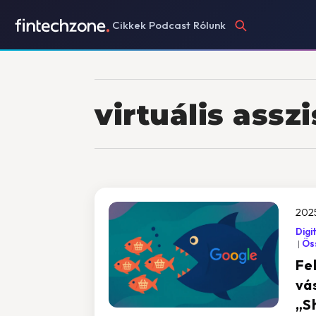
Cikkek
Podcast
Rólunk
virtuális assz
2025
Digi
Öss
Fel
vás
„S