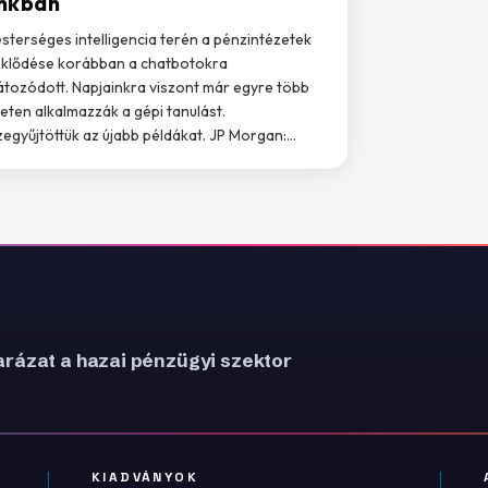
nkban
sterséges intelligencia terén a pénzintézetek
klődése korábban a chatbotokra
átozódott. Napjainkra viszont már egyre több
leten alkalmazzák a gépi tanulást.
egyűjtöttük az újabb példákat. JP Morgan:...
rázat a hazai pénzügyi szektor
KIADVÁNYOK