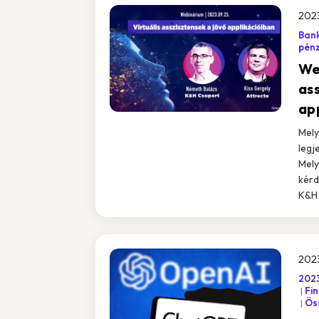
202
Bank
pén
We
as
ap
Mely
legj
Mely
kérd
K&H 
2023
202
Fin
Öss