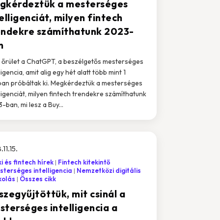
gkérdeztük a mesterséges
elligenciát, milyen fintech
endekre számíthatunk 2023-
n
j őrület a ChatGPT, a beszélgetős mesterséges
ligencia, amit alig egy hét alatt több mint 1
ióan próbáltak ki. Megkérdeztük a mesterséges
lligenciát, milyen fintech trendekre számíthatunk
-ban, mi lesz a Buy...
.11.15.
i és fintech hírek
Fintech kitekintő
terséges intelligencia
Nemzetközi digitális
kolás
Összes cikk
szegyűjtöttük, mit csinál a
sterséges intelligencia a