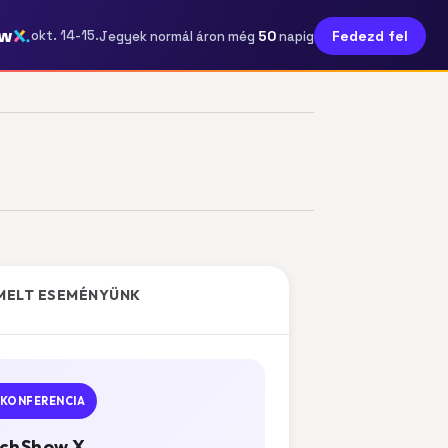
ow
50
okt. 14-15.
Fedezd fel
Jegyek normál áron még
napig
MELT ESEMÉNYÜNK
KONFERENCIA
chShow X.