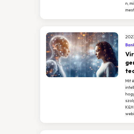
n, m
mest
2023
Ban
Vir
ge
te
Mit 
inte
hogy
szol
K&H 
webi