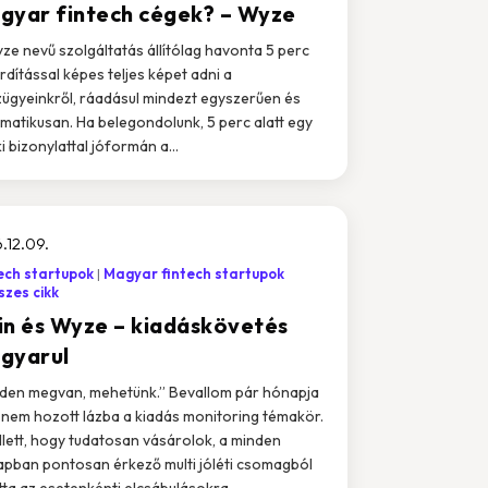
gyar fintech cégek? – Wyze
ze nevű szolgáltatás állítólag havonta 5 perc
rdítással képes teljes képet adni a
ügyeinkről, ráadásul mindezt egyszerűen és
matikusan. Ha belegondolunk, 5 perc alatt egy
i bizonylattal jóformán a...
.12.09.
ech startupok
Magyar fintech startupok
zes cikk
in és Wyze – kiadáskövetés
gyarul
den megvan, mehetünk.” Bevallom pár hónapja
nem hozott lázba a kiadás monitoring témakör.
lett, hogy tudatosan vásárolok, a minden
pban pontosan érkező multi jóléti csomagból
tta az esetenkénti elcsábulásokra...