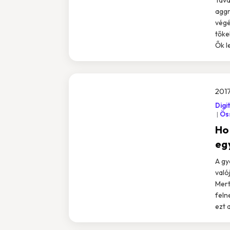
aggr
végé
tőke
Ők l
2017
Digi
Öss
Ho
eg
A gy
való
Mert
feln
ezt 