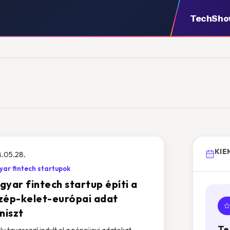
TechSh
KIE
.05.28.
ar fintech startupok
gyar fintech startup építi a
zép-kelet-európai adat
niszt
Te
ly tavasszal indult el a pénzügyi adatokat