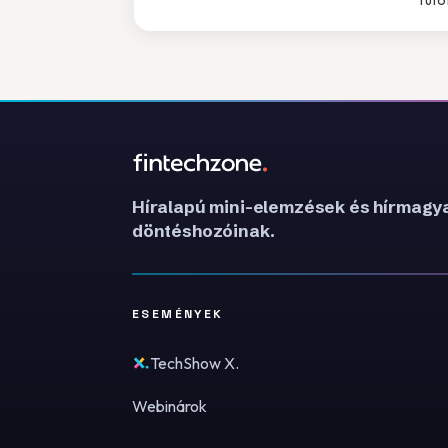
Híralapú mini-elemzések és hírmagya
döntéshozóinak.
ESEMÉNYEK
TechShow X.
Webinárok