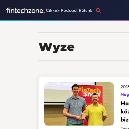
Cikkek
Podcast
Rólunk
Wyze
2018
Magy
Ma
kö
biz
Tava