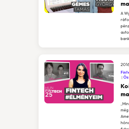
ma
A Wy
ráfo
pénz
auto
bank
2016
Fint
Öss
Ko
ma
„Min
még 
Amel
hóna
futo