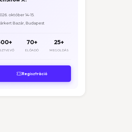
026. október 14-15.
árkert Bazár, Budapest
500+
70+
25+
SZTVEVŐ
ELŐADÓ
MEGOLDÁS
Regisztráció