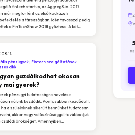
egáló fintech startup, az Aggreg8.io. 2017
n már megtörtént az első kockázati
2
befektetés a társaságban, idén tavasszal pedig
V
ettek a FinTechShow 2018 győztese. A két...
RÉ
.08.11.
tális pénzügyek
Fintech szolgáltatások
zes cikk
gyan gazdálkodhat okosan
y mai gyerek?
erek pénzügyi tudatosságra nevelése
jában nálunk kezdődik. Pontosabban kezdődött.
 ha a szüleinknek sikerült bennünket tudatosan
evelni, akkor nagy valószínűséggel továbbadjuk
a családi örökséget. Amennyiben...