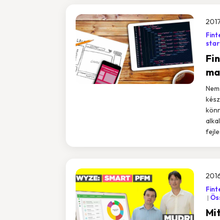
2017
Fint
star
Fi
ma
Nem 
kész
könn
alka
fejl
2016
Fint
Öss
Mi