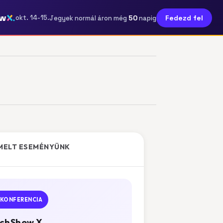
ow
50
okt. 14-15.
Fedezd fel
Jegyek normál áron még
napig
MELT ESEMÉNYÜNK
KONFERENCIA
chShow X.