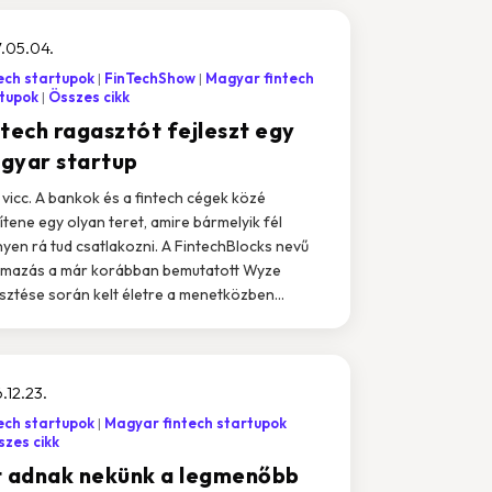
.05.04.
ech startupok
FinTechShow
Magyar fintech
tupok
Összes cikk
ntech ragasztót fejleszt egy
gyar startup
vicc. A bankok és a fintech cégek közé
ítene egy olyan teret, amire bármelyik fél
yen rá tud csatlakozni. A FintechBlocks nevű
lmazás a már korábban bemutatott Wyze
esztése során kelt életre a menetközben...
.12.23.
ech startupok
Magyar fintech startupok
zes cikk
t adnak nekünk a legmenőbb