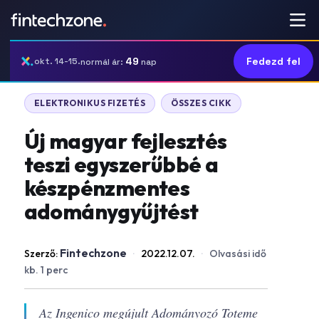
49
Fedezd fel
okt. 14-15.
normál ár:
nap
ELEKTRONIKUS FIZETÉS
ÖSSZES CIKK
Új magyar fejlesztés
teszi egyszerűbbé a
készpénzmentes
adománygyűjtést
Fintechzone
Szerző:
·
2022.12.07.
·
Olvasási idő
kb. 1 perc
Az Ingenico megújult Adományozó Toteme