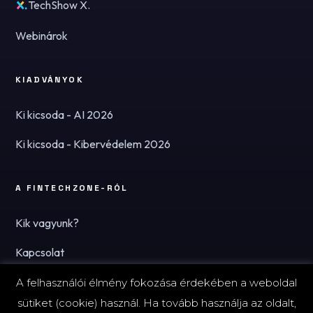
TechShow X.
Webinárok
KIADVÁNYOK
Ki kicsoda - AI 2026
Ki kicsoda - Kibervédelem 2026
A FINTECHZONE-RÓL
Kik vagyunk?
Kapcsolat
Hírlevél
A felhasználói élmény fokozása érdekében a weboldal
sütiket (cookie) használ. Ha tovább használja az oldalt,