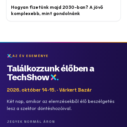
Hogyan fizetünk majd 2030-ban? A jövő
komplexebb, mint gondolnánk
AZ ÉV ESEMÉNYE
Találkozzunk élőben a
TechShow
2026. október 14-15. · Várkert Bazár
Két nap, amikor az elemzésekből élő beszélgetés
lesz a szektor döntéshozóival.
JEGYEK NORMÁL ÁRON