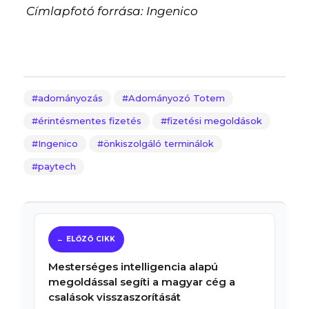
Címlapfotó forrása: Ingenico
adományozás
Adományozó Totem
érintésmentes fizetés
fizetési megoldások
Ingenico
önkiszolgáló terminálok
paytech
Mesterséges intelligencia alapú
megoldással segíti a magyar cég a
csalások visszaszorítását