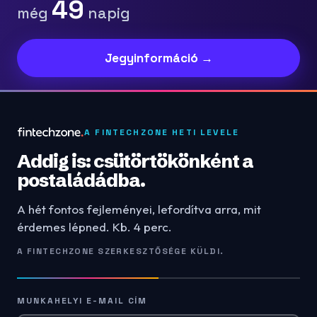
49
még
napig
Jegyinformáció →
A FINTECHZONE HETI LEVELE
Addig is: csütörtökönként a
postaládádba.
A hét fontos fejleményei, lefordítva arra, mit
érdemes lépned. Kb. 4 perc.
A FINTECHZONE SZERKESZTŐSÉGE KÜLDI.
MUNKAHELYI E-MAIL CÍM