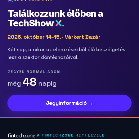
Találkozzunk élőben a
TechShow
2026. október 14-15. · Várkert Bazár
Két nap, amikor az elemzésekből élő beszélgetés
lesz a szektor döntéshozóival.
JEGYEK NORMÁL ÁRON
48
még
napig
Jegyinformáció →
A FINTECHZONE HETI LEVELE