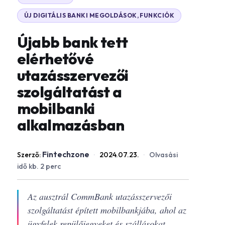
ÚJ DIGITÁLIS BANKI MEGOLDÁSOK, FUNKCIÓK
Újabb bank tett
elérhetővé
utazásszervezői
szolgáltatást a
mobilbanki
alkalmazásban
Fintechzone
Szerző:
·
2024.07.23.
·
Olvasási
idő kb. 2 perc
Az ausztrál CommBank utazásszervezői
szolgáltatást épített mobilbankjába, ahol az
ügyfelek repülőjegyeket és szállásokat