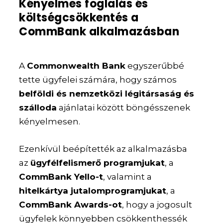
Kényelmes foglalás és
költségcsökkentés a
CommBank alkalmazásban
A
Commonwealth Bank
egyszerűbbé
tette ügyfelei számára, hogy számos
belföldi és nemzetközi légitársaság és
szálloda
ajánlatai között böngésszenek
kényelmesen.
Ezenkívül beépítették az alkalmazásba
az
ügyfélfelismerő programjukat
, a
CommBank Yello-t
, valamint a
hitelkártya jutalomprogramjukat
, a
CommBank Awards-ot
, hogy a jogosult
ügyfelek könnyebben csökkenthessék