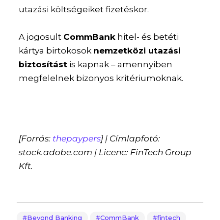
utazási költségeiket fizetéskor.
A jogosult
CommBank
hitel- és betéti
kártya birtokosok
nemzetközi utazási
biztosítást
is kapnak – amennyiben
megfelelnek bizonyos kritériumoknak.
[Forrás:
thepaypers
] | Címlapfotó:
stock.adobe.com | Licenc: FinTech Group
Kft.
Beyond Banking
CommBank
fintech