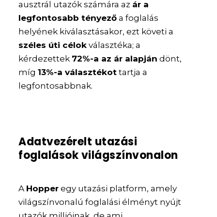
ausztrál utazók számára az
ár a
legfontosabb tényező
a foglalás
helyének kiválasztásakor, ezt követi a
széles úti célok
választéka; a
kérdezettek
72%-a az ár alapján
dönt,
míg
13%-a választékot
tartja a
legfontosabbnak.
Adatvezérelt utazási
foglalások világszínvonalon
A
Hopper
egy utazási platform, amely
világszínvonalú foglalási élményt nyújt
utazók millióinak, de ami