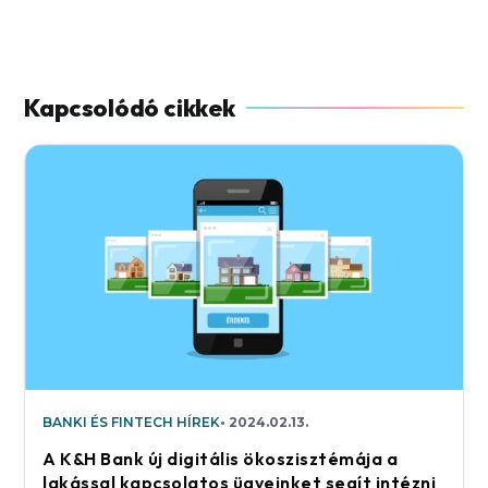
BANKI ÉS FINTECH HÍREK
2024.02.13.
A K&H Bank új digitális ökoszisztémája a
lakással kapcsolatos ügyeinket segít intézni