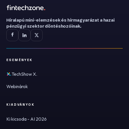
Híralapú mini-elemzések és hírmagyarázat a hazai
pénzügyi szektor döntéshozóinak.
ESEMÉNYEK
TechShow X.
Webinárok
KIADVÁNYOK
Ki kicsoda - AI 2026