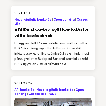
2021.11.30.
Hazai digitális bankolás
Open banking
Összes
cikk
A BUPA elhozta a nyílt bankolást a
vállalkozásoknak
Bő egy év alatt 17 ezer vállalkozás csatlakozott a
BUPA-hoz, hogy egyetlen felületen keresztül
intézhessék az online számlázást és a mindennapi
pénzügyeket. A Budapest Banknál számlát vezető
BUPA ügyfelek 70%-a állította be a...
2021.03.26.
API bankolás
Hazai digitális bankolás
Open
banking
Összes cikk
PSD2