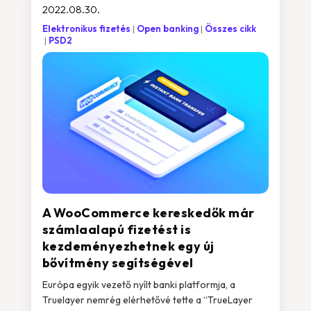
2022.08.30.
Elektronikus fizetés
Open banking
Összes cikk
PSD2
A WooCommerce kereskedők már
számlaalapú fizetést is
kezdeményezhetnek egy új
bővítmény segítségével
Európa egyik vezető nyílt banki platformja, a
Truelayer nemrég elérhetővé tette a “TrueLayer