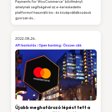
Payments for WooCommerce” bővítményt,
amelynek segítségével az e-kereskedelmi
platformot használó kis- és középvállalkozások
gyorsan és...
2022.08.26.
API bankolás
Open banking
Összes cikk
Újabb meghatározó lépést tett a