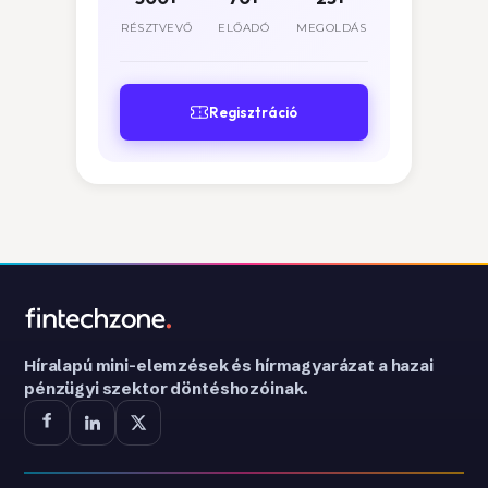
RÉSZTVEVŐ
ELŐADÓ
MEGOLDÁS
Regisztráció
Híralapú mini-elemzések és hírmagyarázat a hazai
pénzügyi szektor döntéshozóinak.