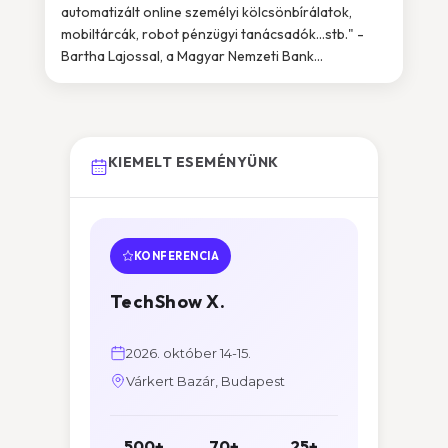
automatizált online személyi kölcsönbírálatok,
mobiltárcák, robot pénzügyi tanácsadók…stb." -
Bartha Lajossal, a Magyar Nemzeti Bank...
KIEMELT ESEMÉNYÜNK
KONFERENCIA
TechShow X.
2026. október 14-15.
Várkert Bazár, Budapest
500+
70+
25+