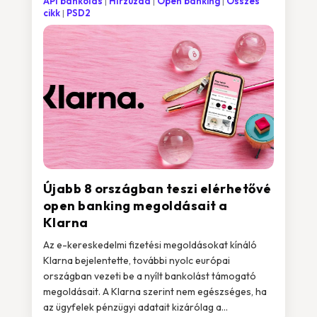
API bankolás
Hírzúzda
Open banking
Összes
cikk
PSD2
Újabb 8 országban teszi elérhetővé
open banking megoldásait a
Klarna
Az e-kereskedelmi fizetési megoldásokat kínáló
Klarna bejelentette, további nyolc európai
országban vezeti be a nyílt bankolást támogató
megoldásait. A Klarna szerint nem egészséges, ha
az ügyfelek pénzügyi adatait kizárólag a...