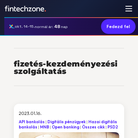
48
Fedezd fel
okt. 14-15.
normál ár:
nap
fizetés-kezdeményezési
szolgáltatás
2023.01.16.
API bankolás
Digitális pénzügyek
Hazai digitális
bankolás
MNB
Open banking
Összes cikk
PSD2