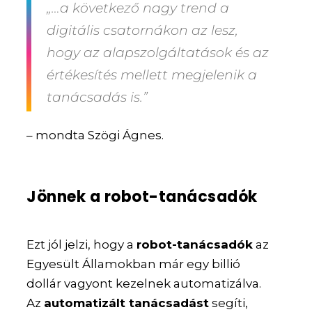
„…a következő nagy trend a
digitális csatornákon az lesz,
hogy az alapszolgáltatások és az
értékesítés mellett megjelenik a
tanácsadás is.”
– mondta Szögi Ágnes.
Jönnek a robot-tanácsadók
Ezt jól jelzi, hogy a
robot-tanácsadók
az
Egyesült Államokban már egy billió
dollár vagyont kezelnek automatizálva.
Az
automatizált tanácsadást
segíti,