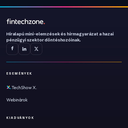
Híralapú mini-elemzések és hírmagyarázat a hazai
pénzügyi szektor döntéshozóinak.
ESEMÉNYEK
TechShow X.
Webinárok
KIADVÁNYOK