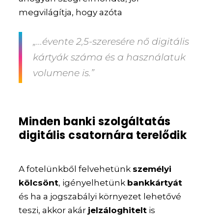
megvilágítja, hogy azóta
„…évente 2,5-szeresére nő digitális
kártyák száma és a használatuk
volumene is.”
Minden banki szolgáltatás
digitális csatornára terelődik
A fotelünkből felvehetünk
személyi
kölcsönt
, igényelhetünk
bankkártyát
és ha a jogszabályi környezet lehetővé
teszi, akkor akár
jelzáloghitelt
is