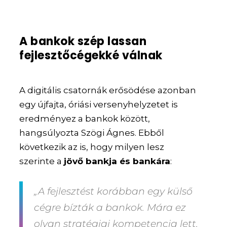
A bankok szép lassan
fejlesztőcégekké válnak
A digitális csatornák erősödése azonban
egy újfajta, óriási versenyhelyzetet is
eredményez a bankok között,
hangsúlyozta Szögi Ágnes. Ebből
következik az is, hogy milyen lesz
szerinte a
jövő bankja és bankára
:
„A fejlesztést korábban egy külső
cégre bízták a bankok. Mára ez
olyan stratégiai kompetencia lett,