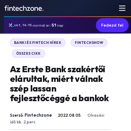
51
Fedezd fel
okt. 14-15.
normál ár:
nap
|
BANKI ÉS FINTECH HÍREK
FINTECHSHOW
|
ÖSSZES CIKK
Az Erste Bank szakértői
elárultak, miért válnak
szép lassan
fejlesztőcéggé a bankok
Fintechzone
Szerző:
·
2022.08.05.
·
Olvasási
idő kb. 2 perc