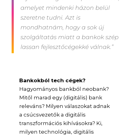
amelyet mindenki házon belül
szeretne tudni. Azt is
mondhatnám, hogy a sok új
szolgáltatás miatt a bankok szép
lassan fejlesztőcégekké válnak.”
Bankokból tech cégek?
Hagyományos bankból neobank?
Mitől marad egy (digitális) bank
releváns? Milyen válaszokat adnak
a csúcsvezetők a digitális
transzformációs kihívásokra? Ki,
milyen technológia, digitális