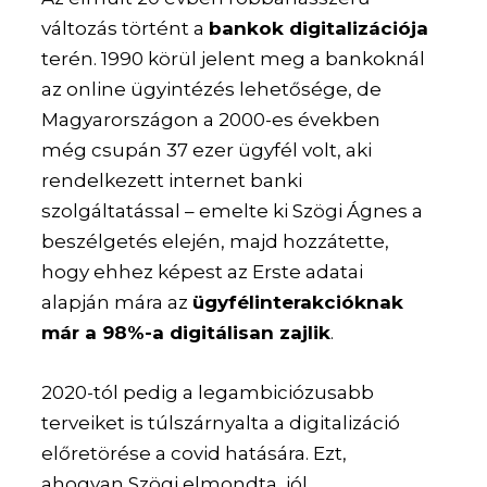
változás történt a
bankok digitalizációja
terén. 1990 körül jelent meg a bankoknál
az online ügyintézés lehetősége, de
Magyarországon a 2000-es években
még csupán 37 ezer ügyfél volt, aki
rendelkezett internet banki
szolgáltatással – emelte ki Szögi Ágnes a
beszélgetés elején, majd hozzátette,
hogy ehhez képest az Erste adatai
alapján mára az
ügyfélinterakcióknak
már a 98%-a digitálisan zajlik
.
2020-tól pedig a legambiciózusabb
terveiket is túlszárnyalta a digitalizáció
előretörése a covid hatására. Ezt,
ahogyan Szögi elmondta, jól