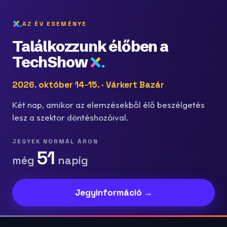
AZ ÉV ESEMÉNYE
Találkozzunk élőben a
TechShow
2026. október 14-15. · Várkert Bazár
Két nap, amikor az elemzésekből élő beszélgetés
lesz a szektor döntéshozóival.
JEGYEK NORMÁL ÁRON
51
még
napig
Jegyinformáció →