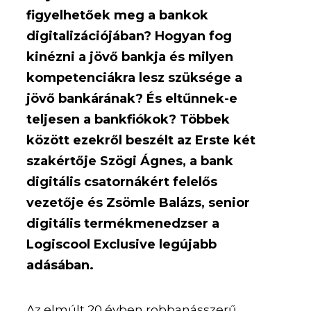
figyelhetőek meg a bankok
digitalizációjában? Hogyan fog
kinézni a jövő bankja és milyen
kompetenciákra lesz szüksége a
jövő bankárának? És eltűnnek-e
teljesen a bankfiókok? Többek
között ezekről beszélt az Erste két
szakértője Szögi Ágnes, a bank
digitális csatornákért felelős
vezetője és Zsömle Balázs, senior
digitális termékmenedzser a
Logiscool Exclusive legújabb
adásában.
Az elmúlt 20 évben robbanásszerű