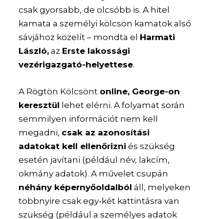
csak gyorsabb, de olcsóbb is. A hitel
kamata a személyi kölcsön kamatok alsó
sávjához közelít – mondta el
Harmati
László,
az
Erste lakossági
vezérigazgató-helyettese
.
A Rögtön Kölcsönt
online, George-on
keresztül
lehet elérni. A folyamat során
semmilyen információt nem kell
megadni,
csak az azonosítási
adatokat kell ellenőrizni
és szükség
esetén javítani (például név, lakcím,
okmány adatok). A művelet csupán
néhány képernyőoldalból
áll, melyeken
többnyire csak egy-két kattintásra van
szükség (például a személyes adatok