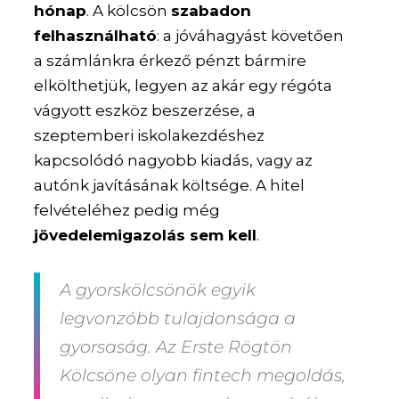
hónap
. A kölcsön
szabadon
felhasználható
: a jóváhagyást követően
a számlánkra érkező pénzt bármire
elkölthetjük, legyen az akár egy régóta
vágyott eszköz beszerzése, a
szeptemberi iskolakezdéshez
kapcsolódó nagyobb kiadás, vagy az
autónk javításának költsége. A hitel
felvételéhez pedig még
jövedelemigazolás sem kell
.
A gyorskölcsönök egyik
legvonzóbb tulajdonsága a
gyorsaság. Az Erste Rögtön
Kölcsöne olyan fintech megoldás,