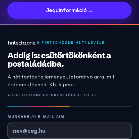
Jegyinformáció →
A FINTECHZONE HETI LEVELE
Addig is: csütörtökönként a
postaládádba.
A hét fontos fejleményei, lefordítva arra, mit
érdemes lépned. Kb. 4 perc.
A FINTECHZONE SZERKESZTŐSÉGE KÜLDI.
MUNKAHELYI E-MAIL CÍM