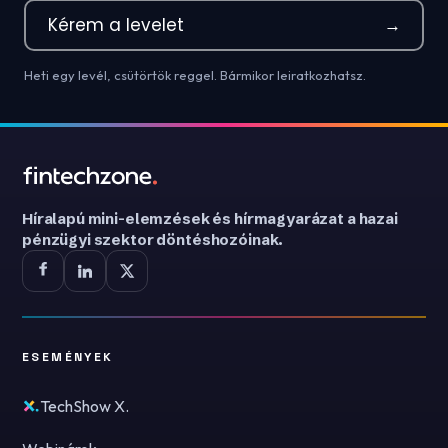
Kérem a levelet
→
Heti egy levél, csütörtök reggel. Bármikor leiratkozhatsz.
Híralapú mini-elemzések és hírmagyarázat a hazai
pénzügyi szektor döntéshozóinak.
ESEMÉNYEK
TechShow X.