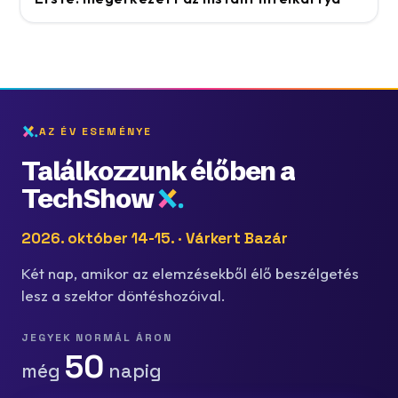
AZ ÉV ESEMÉNYE
Találkozzunk élőben a
TechShow
2026. október 14-15. · Várkert Bazár
Két nap, amikor az elemzésekből élő beszélgetés
lesz a szektor döntéshozóival.
JEGYEK NORMÁL ÁRON
50
még
napig