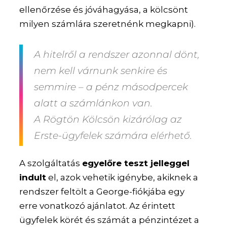
ellenőrzése és jóváhagyása, a kölcsönt
milyen számlára szeretnénk megkapni).
A hitelről a rendszer azonnal dönt,
nem kell várnunk senkire és
semmire – a pénz másodpercek
alatt a számlánkon van.
A Rögtön Kölcsön kizárólag az
Erste-ügyfelek számára elérhető.
A szolgáltatás
egyelőre teszt jelleggel
indult
el, azok vehetik igénybe, akiknek a
rendszer feltölt a George-fiókjába egy
erre vonatkozó ajánlatot. Az érintett
ügyfelek körét és számát a pénzintézet a