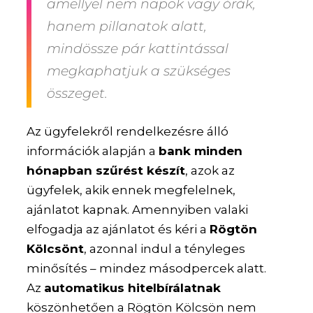
amellyel nem napok vagy órák,
hanem pillanatok alatt,
mindössze pár kattintással
megkaphatjuk a szükséges
összeget.
Az ügyfelekről rendelkezésre álló
információk alapján a
bank minden
hónapban szűrést készít
, azok az
ügyfelek, akik ennek megfelelnek,
ajánlatot kapnak. Amennyiben valaki
elfogadja az ajánlatot és kéri a
Rögtön
Kölcsönt
, azonnal indul a tényleges
minősítés – mindez másodpercek alatt.
Az
automatikus hitelbírálatnak
köszönhetően a Rögtön Kölcsön nem