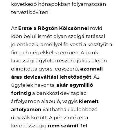
következő hónapokban folyamatosan
tervezi bővíteni.
Az
Erste a Rögtön Kölcsönnel
rövid
időn belül ismét olyan szolgáltatással
jelentkezik, amellyel felveszi a kesztyűt a
fintech cégekkel szemben. A bank
lakossági ügyfelei részére július elején
elindította gyors, egyszerű,
azonnali
áras devizaváltási lehetőségét
. Az
ügyfelek havonta
akár egymillió
forintig
a bankközi devizapiaci
árfolyamon alapuló, vagyis
kiemelt
árfolyamon
válthatnak különböző
devizák között. A pénzintézet a
keretösszegig
nem számít fel