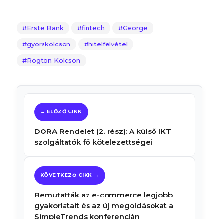
Erste Bank
fintech
George
gyorskölcsön
hitelfelvétel
Rögtön Kölcsön
DORA Rendelet (2. rész): A külső IKT
szolgáltatók fő kötelezettségei
Bemutatták az e-commerce legjobb
gyakorlatait és az új megoldásokat a
SimpleTrends konferencián