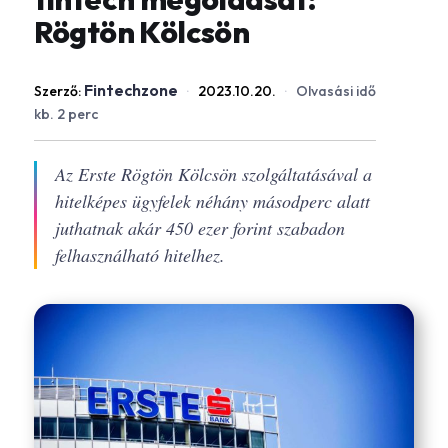
Rögtön Kölcsön
Fintechzone
Szerző:
·
2023.10.20.
·
Olvasási idő
kb. 2 perc
Az Erste Rögtön Kölcsön szolgáltatásával a
hitelképes ügyfelek néhány másodperc alatt
juthatnak akár 450 ezer forint szabadon
felhasználható hitelhez.