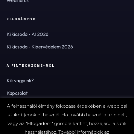
Webinárok
KIADVÁNYOK
Ki kicsoda - AI 2026
Ki kicsoda - Kibervédelem 2026
A FINTECHZONE-RÓL
Kik vagyunk?
Kapcsolat
Hírlevél
A felhasználói élmény fokozása érdekében a weboldal
sütiket (cookie) használ. Ha tovább használja az oldalt,
vagy az "Elfogadom" gombra kattint, hozzájárul a sütik
használatához. További információk az