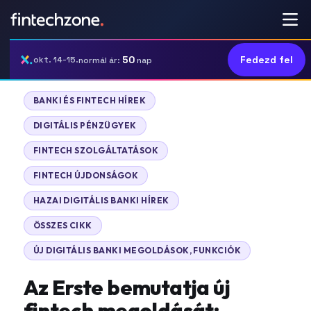
50
Fedezd fel
okt. 14-15.
normál ár:
nap
BANKI ÉS FINTECH HÍREK
DIGITÁLIS PÉNZÜGYEK
FINTECH SZOLGÁLTATÁSOK
FINTECH ÚJDONSÁGOK
HAZAI DIGITÁLIS BANKI HÍREK
ÖSSZES CIKK
ÚJ DIGITÁLIS BANKI MEGOLDÁSOK, FUNKCIÓK
Az Erste bemutatja új
fintech megoldását: