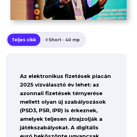
Teljes cikk
Short · 40 mp
Az elektronikus fizetések piacán
2025 vízválasztó év lehet: az
azonnali fizetések térnyerése
mellett olyan új szabályozások
(PSD3, PSR, IPR) is érkeznek,
amelyek teljesen átrajzolják a
játékszabályokat. A digitális
euró beköszönte ugyancsak