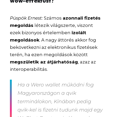
wow-effektust?
Püspök Ernest:
Számos
azonnali fizetés
megoldás
létezik világszerte, viszont
ezek bizonyos értelemben
izolált
megoldások
. A nagy áttörés akkor fog
bekövetkezni az elektronikus fizetések
terén, ha ezen megoldások között
megszületik az átjárhatóság
, azaz az
interoperabilitás.
Ha a Wero wallet működni fog
Magyarországon a qvik
terminálokon, Kínában pedig
qvik-kel is fizetni tudunk majd egy