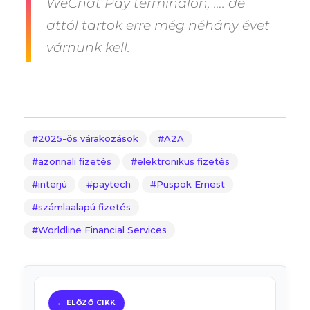
WeChat Pay terminálon, …. de
attól tartok erre még néhány évet
várnunk kell.
2025-ös várakozások
A2A
azonnali fizetés
elektronikus fizetés
interjú
paytech
Püspök Ernest
számlaalapú fizetés
Worldline Financial Services