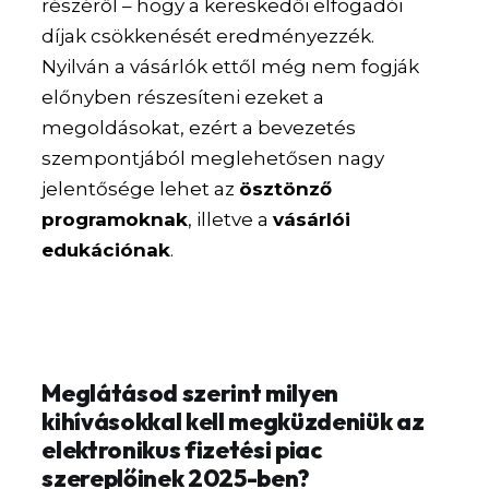
részéről – hogy a kereskedői elfogadói
díjak csökkenését eredményezzék.
Nyilván a vásárlók ettől még nem fogják
előnyben részesíteni ezeket a
megoldásokat, ezért a bevezetés
szempontjából meglehetősen nagy
jelentősége lehet az
ösztönző
programoknak
, illetve a
vásárlói
edukációnak
.
Meglátásod szerint milyen
kihívásokkal kell megküzdeniük az
elektronikus fizetési piac
szereplőinek 2025-ben?