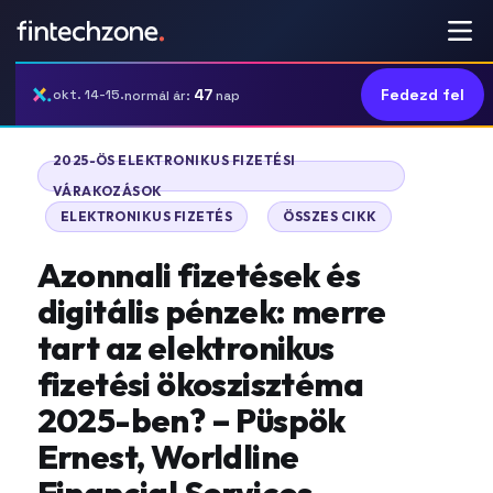
47
Fedezd fel
okt. 14-15.
normál ár:
nap
2025-ÖS ELEKTRONIKUS FIZETÉSI
VÁRAKOZÁSOK
|
|
ELEKTRONIKUS FIZETÉS
ÖSSZES CIKK
Azonnali fizetések és
digitális pénzek: merre
tart az elektronikus
fizetési ökoszisztéma
2025-ben? – Püspök
Ernest, Worldline