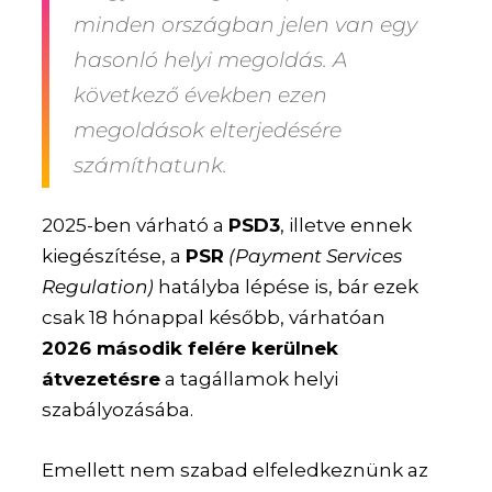
minden országban jelen van egy
hasonló helyi megoldás. A
következő években ezen
megoldások elterjedésére
számíthatunk.
2025-ben várható a
PSD3
, illetve ennek
kiegészítése, a
PSR
(Payment Services
Regulation)
hatályba lépése is, bár ezek
csak 18 hónappal később, várhatóan
2026 második felére kerülnek
átvezetésre
a tagállamok helyi
szabályozásába.
Emellett nem szabad elfeledkeznünk az