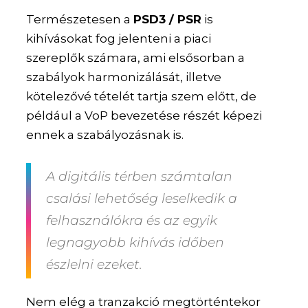
Természetesen a
PSD3 / PSR
is
kihívásokat fog jelenteni a piaci
szereplők számara, ami elsősorban a
szabályok harmonizálását, illetve
kötelezővé tételét tartja szem előtt, de
például a VoP bevezetése részét képezi
ennek a szabályozásnak is.
A
digitális
térben számtalan
csalási lehetőség
leselkedik a
felhasználókra és az egyik
legnagyobb kihívás időben
észlelni ezeket.
Nem elég a tranzakció megtörténtekor