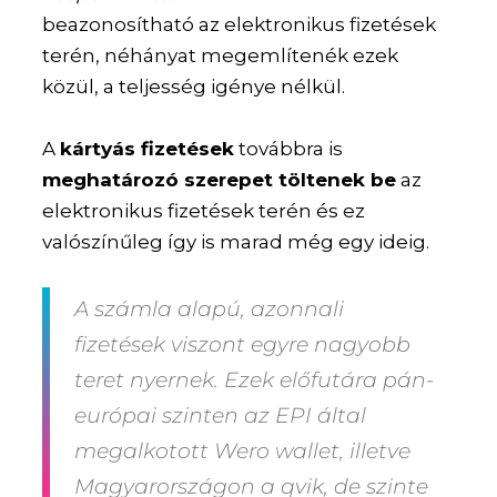
beazonosítható az elektronikus fizetések
terén, néhányat megemlítenék ezek
közül, a teljesség igénye nélkül.
A
kártyás fizetések
továbbra is
meghatározó szerepet töltenek be
az
elektronikus fizetések terén és ez
valószínűleg így is marad még egy ideig.
A
számla alapú, azonnali
fizetések
viszont egyre nagyobb
teret nyernek. Ezek előfutára pán-
európai szinten az EPI által
megalkotott
Wero wallet
, illetve
Magyarországon a
qvik
, de szinte