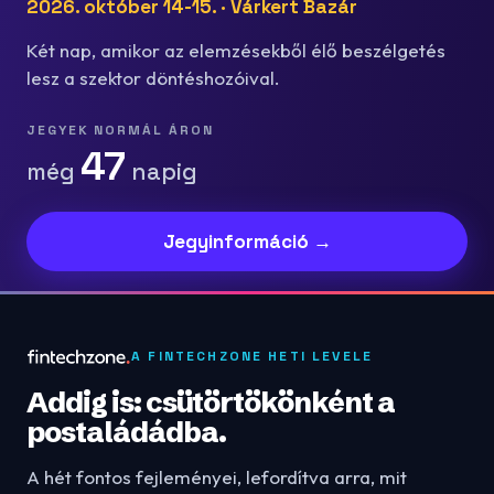
2026. október 14-15. · Várkert Bazár
Két nap, amikor az elemzésekből élő beszélgetés
lesz a szektor döntéshozóival.
JEGYEK NORMÁL ÁRON
47
még
napig
Jegyinformáció →
A FINTECHZONE HETI LEVELE
Addig is: csütörtökönként a
postaládádba.
A hét fontos fejleményei, lefordítva arra, mit