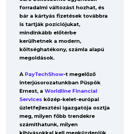
forradalmi változást hozhat, és
bár a kártyás fizetések továbbra
is tartják pozíciójukat,
mindinkább előtérbe
kerülhetnek a modern,
költséghatékony, számla alapú
megoldások.
A
PayTechShow
-t megelőző
interjúsorozatunkban Püspök
Ernest, a
Worldline Financial
Services
közép-kelet-európai
üzletfejlesztési igazgatója osztja
meg, milyen főbb trendekre
számíthatunk, milyen
kihívásokkal kell megküzdeniük