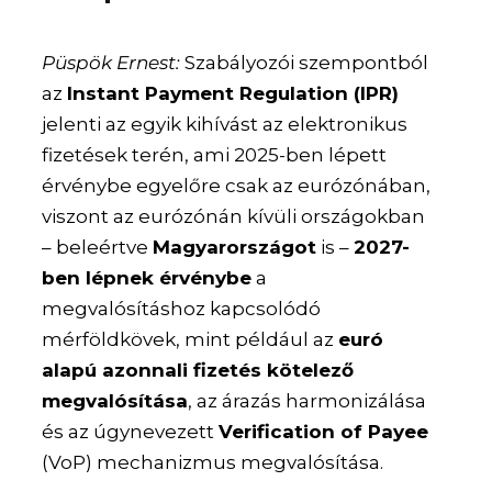
Püspök Ernest:
Szabályozói szempontból
az
Instant Payment Regulation (IPR)
jelenti az egyik kihívást az elektronikus
fizetések terén, ami 2025-ben lépett
érvénybe egyelőre csak az eurózónában,
viszont az eurózónán kívüli országokban
– beleértve
Magyarországot
is –
2027-
ben lépnek érvénybe
a
megvalósításhoz kapcsolódó
mérföldkövek, mint például az
euró
alapú azonnali fizetés kötelező
megvalósítása
, az árazás harmonizálása
és az úgynevezett
Verification of Payee
(VoP) mechanizmus megvalósítása.