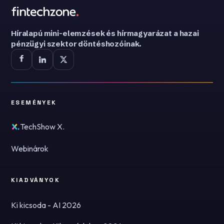
Híralapú mini-elemzések és hírmagyarázat a hazai
pénzügyi szektor döntéshozóinak.
ESEMÉNYEK
TechShow X.
Webinárok
KIADVÁNYOK
Ki kicsoda - AI 2026