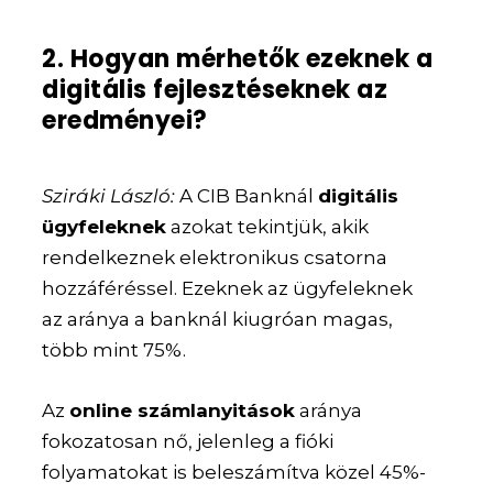
2. Hogyan mérhetők ezeknek a
digitális fejlesztéseknek az
eredményei?
Sziráki László:
A CIB Banknál
digitális
ügyfeleknek
azokat tekintjük, akik
rendelkeznek elektronikus csatorna
hozzáféréssel. Ezeknek az ügyfeleknek
az aránya a banknál kiugróan magas,
több mint 75%.
Az
online számlanyitások
aránya
fokozatosan nő, jelenleg a fióki
folyamatokat is beleszámítva közel 45%-