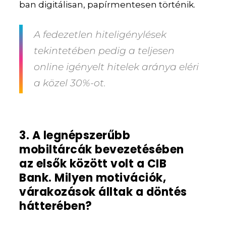
ban digitálisan, papírmentesen történik.
A fedezetlen hiteligénylések
tekintetében pedig a teljesen
online igényelt hitelek aránya eléri
a közel 30%-ot.
3. A legnépszerűbb
mobiltárcák bevezetésében
az elsők között volt a CIB
Bank. Milyen motivációk,
várakozások álltak a döntés
hátterében?