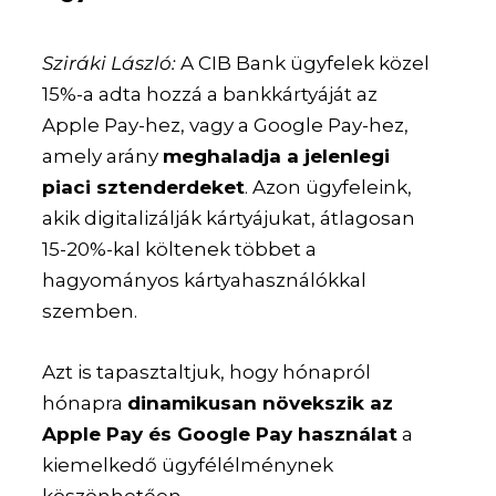
Sziráki László:
A CIB Bank ügyfelek közel
15%-a adta hozzá a bankkártyáját az
Apple Pay-hez, vagy a Google Pay-hez,
amely arány
meghaladja a jelenlegi
piaci sztenderdeket
. Azon ügyfeleink,
akik digitalizálják kártyájukat, átlagosan
15-20%-kal költenek többet a
hagyományos kártyahasználókkal
szemben.
Azt is tapasztaltjuk, hogy hónapról
hónapra
dinamikusan növekszik az
Apple Pay és Google Pay használat
a
kiemelkedő ügyfélélménynek