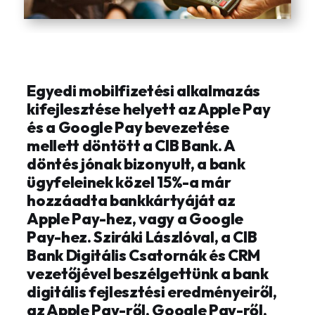
Egyedi mobilfizetési alkalmazás
kifejlesztése helyett az Apple Pay
és a Google Pay bevezetése
mellett döntött a CIB Bank. A
döntés jónak bizonyult, a bank
ügyfeleinek közel 15%-a már
hozzáadta bankkártyáját az
Apple Pay-hez, vagy a Google
Pay-hez. Sziráki Lászlóval, a CIB
Bank Digitális Csatornák és CRM
vezetőjével beszélgettünk a bank
digitális fejlesztési eredményeiről,
az Apple Pay-ről, Google Pay-ről,