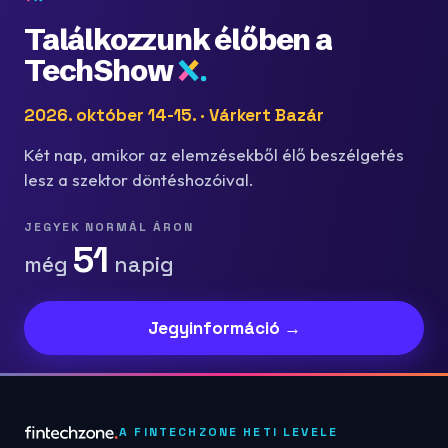
Találkozzunk élőben a
TechShow
2026. október 14-15. · Várkert Bazár
Két nap, amikor az elemzésekből élő beszélgetés
lesz a szektor döntéshozóival.
JEGYEK NORMÁL ÁRON
51
még
napig
Jegyinformáció →
A FINTECHZONE HETI LEVELE