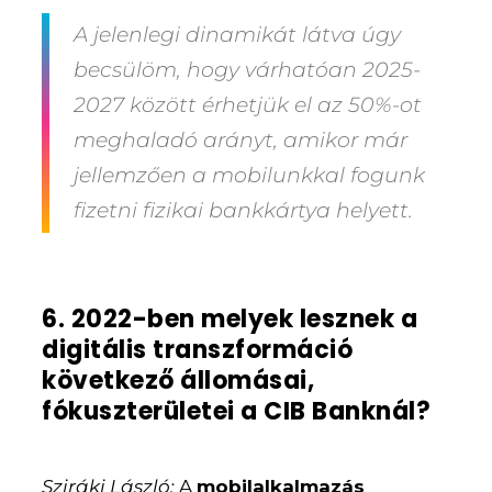
A jelenlegi dinamikát látva úgy
becsülöm, hogy várhatóan 2025-
2027 között érhetjük el az 50%-ot
meghaladó arányt, amikor már
jellemzően a mobilunkkal fogunk
fizetni fizikai bankkártya helyett.
6. 2022-ben melyek lesznek a
digitális transzformáció
következő állomásai,
fókuszterületei a CIB Banknál?
Sziráki László:
A
mobilalkalmazás