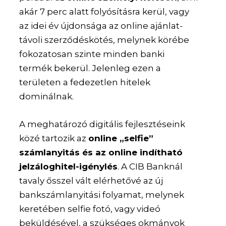
akár 7 perc alatt folyósításra kerül, vagy
az idei év újdonsága az online ajánlat-
távoli szerződéskötés, melynek körébe
fokozatosan szinte minden banki
termék bekerül. Jelenleg ezen a
területen a fedezetlen hitelek
dominálnak.
A meghatározó digitális fejlesztéseink
közé tartozik az
online „selfie”
számlanyitás és az online indítható
jelzáloghitel-igénylés
. A CIB Banknál
tavaly ősszel vált elérhetővé az új
bankszámlanyitási folyamat, melynek
keretében selfie fotó, vagy videó
beküldésével, a szükséges okmányok