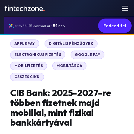
51
Fedezd fel
okt. 14-15.
normál ár:
nap
|
|
APPLE PAY
DIGITÁLIS PÉNZÜGYEK
|
|
ELEKTRONIKUS FIZETÉS
GOOGLE PAY
|
|
MOBILFIZETÉS
MOBILTÁRCA
ÖSSZES CIKK
CIB Bank: 2025-2027-re
többen fizetnek majd
mobillal, mint fizikai
bankkártyával