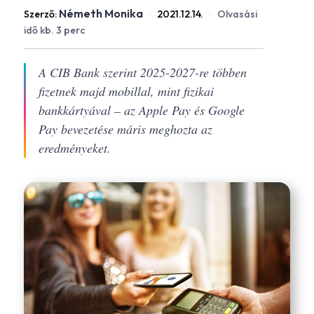
Németh Monika
Szerző:
·
2021.12.14.
·
Olvasási
idő kb. 3 perc
A CIB Bank szerint 2025-2027-re többen
fizetnek majd mobillal, mint fizikai
bankkártyával – az Apple Pay és Google
Pay bevezetése máris meghozta az
eredményeket.