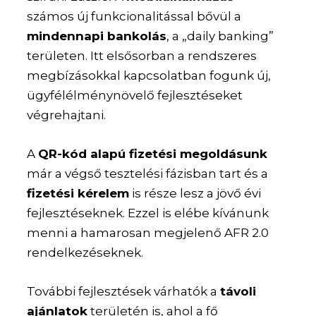
számos új funkcionalitással bővül a
mindennapi bankolás
, a „daily banking”
területen. Itt elsősorban a rendszeres
megbízásokkal kapcsolatban fogunk új,
ügyfélélménynövelő fejlesztéseket
végrehajtani.
A
QR-kód alapú fizetési megoldásunk
már a végső tesztelési fázisban tart és a
fizetési kérelem
is része lesz a jövő évi
fejlesztéseknek. Ezzel is elébe kívánunk
menni a hamarosan megjelenő AFR 2.0
rendelkezéseknek.
További fejlesztések várhatók a
távoli
ajánlatok
területén is, ahol a fő