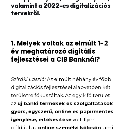
valamint a 2022-es digitalizációs
tervekről.
1. Melyek voltak az elmúlt 1-2
év meghatározó digitális
fejlesztései a CIB Banknál?
Sziráki László:
Az elmúlt néhány év főbb
digitalizációs fejlesztései alapvetően két
területre fókuszáltak. Az egyik fő terület
az
új banki termékek és szolgáltatások
gyors, egyszerű, online és papírmentes
igénylése, értékesítése
volt. Ilyen
például az
online személyi kölcsön
, ami