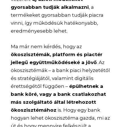
gyorsabban tudják alkalmazni
, a
termékeket gyorsabban tudják piacra
vinni, így működésük hatékonyabb,
eredményesebb lehet.
Ma már nem kérdés, hogy az
ökoszisztémák, platform és piactér
jellegű együttműködéseké a jövő
. Az
ökoszisztémák – a bank piaci helyzetétől
és stratégiájától, valamint digitális
érettségétől függően –
épülhetnek a
bank köré, vagy a bank csatlakozhat
más szolgáltató által létrehozott
ökoszisztémához
is. Hogy egy bank
hogyan lehet ökoszisztéma gazda, mi az
út és hogy mennyire felkészült a