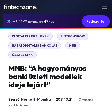
47
Fedezd fel
okt. 14-15.
normál ár:
nap
|
|
DIGITÁLIS PÉNZÜGYEK
FINTECHSHOW
|
|
HAZAI DIGITÁLIS BANKOLÁS
MNB
ÖSSZES CIKK
MNB: “A hagyományos
banki üzleti modellek
ideje lejárt”
Németh Monika
Szerző:
·
2021.10.21.
·
Olvasási
idő kb. 4 perc