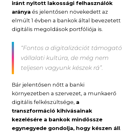
iránt nyitott lakossági felhasználók
aránya
és jelentősen növekedett az
elmúlt 1 évben a bankok által bevezetett
digitális megoldások portfóliója is.
“Fontos a digitalizációt támogató
vállalati kultúra, de még nem
teljesen vagyunk készek rá”.
Bár jelentősen nőtt a banki
környezetben a szervezet, a munkaerő
digitális felkészültsége,
a
transzformáció kihívásainak
kezelésére a bankok mindössze
egynegyede gondolja, hogy készen áll
.