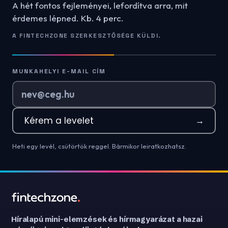
A hét fontos fejleményei, lefordítva arra, mit
érdemes lépned. Kb. 4 perc.
A FINTECHZONE SZERKESZTŐSÉGE KÜLDI.
MUNKAHELYI E-MAIL CÍM
Kérem a levelet
→
Heti egy levél, csütörtök reggel. Bármikor leiratkozhatsz.
Híralapú mini-elemzések és hírmagyarázat a hazai