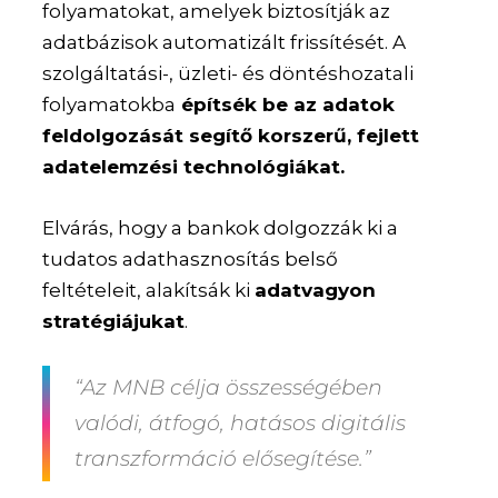
folyamatokat, amelyek biztosítják az
adatbázisok automatizált frissítését. A
szolgáltatási-, üzleti- és döntéshozatali
folyamatokba
építsék be az adatok
feldolgozását segítő korszerű, fejlett
adatelemzési technológiákat.
Elvárás, hogy a bankok dolgozzák ki a
tudatos adathasznosítás belső
feltételeit, alakítsák ki
adatvagyon
stratégiájukat
.
“Az MNB célja összességében
valódi, átfogó, hatásos digitális
transzformáció elősegítése.”