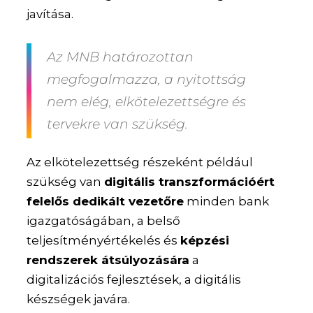
javítása.
Az MNB határozottan
megfogalmazza, a nyitottság
nem elég, elkötelezettségre és
tervekre van szükség.
Az elkötelezettség részeként például
szükség van
digitális transzformációért
felelős dedikált vezetőre
minden bank
igazgatóságában, a belső
teljesítményértékelés és
képzési
rendszerek átsúlyozására
a
digitalizációs fejlesztések, a digitális
készségek javára.