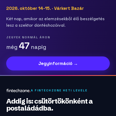
2026. október 14-15. · Várkert Bazár
Két nap, amikor az elemzésekből élő beszélgetés
lesz a szektor döntéshozóival.
JEGYEK NORMÁL ÁRON
47
még
napig
Jegyinformáció →
A FINTECHZONE HETI LEVELE
Addig is: csütörtökönként a
postaládádba.