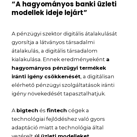
“A hagyományos banki üzleti
modellek ideje lejárt”
A pénzügyi szektor digitális átalakulását
gyorsítja a látványos társadalmi
átalakulás, a digitális társadalom
kialakulása. Ennek eredményeként
a
hagyományos pénzügyi termékek
iránti igény csökkenését
, a digitálisan
elérhető pénzügyi szolgáltatások iránti
igény növekedését tapasztalhatjuk.
A
bigtech
és
fintech
cégek a
technológiai fejlődéshez való gyors
adaptáció miatt a technológia által
vezérelt
új üzleti modelleket