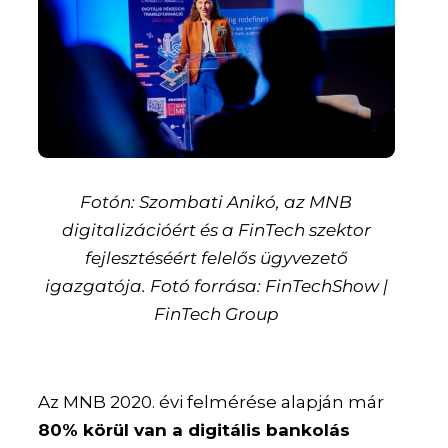
Fotón: Szombati Anikó, az MNB
digitalizációért és a FinTech szektor
fejlesztéséért felelős ügyvezető
igazgatója. Fotó forrása: FinTechShow |
FinTech Group
Az MNB 2020. évi felmérése alapján már
80% körül van a digitális bankolás