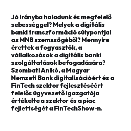
Jó irányba haladunk és megfelelő
sebességgel? Melyek a digitális
banki transzformáció súlypontjai
az MNB szemszögéből? Mennyire
érettek a fogyasztók, a
vállalkozások a digitális banki
szolgáltatások befogadására?
Szombati Anikó, a Magyar
Nemzeti Bank digitalizációért és a
FinTech szektor fejlesztéséért
felelős ügyvezető igazgatója
értékelte a szektor és a piac
fejlettségét a FinTechShow-n.