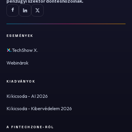
pénzügyi szektor döntéshozóinak.
ESEMÉNYEK
TechShow X.
Webinárok
KIADVÁNYOK
Ki kicsoda - AI 2026
Ki kicsoda - Kibervédelem 2026
A FINTECHZONE-RÓL