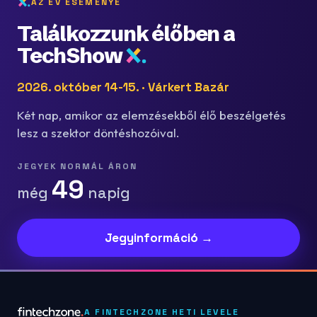
AZ ÉV ESEMÉNYE
Találkozzunk élőben a
TechShow
2026. október 14-15. · Várkert Bazár
Két nap, amikor az elemzésekből élő beszélgetés
lesz a szektor döntéshozóival.
JEGYEK NORMÁL ÁRON
49
még
napig
Jegyinformáció →
A FINTECHZONE HETI LEVELE