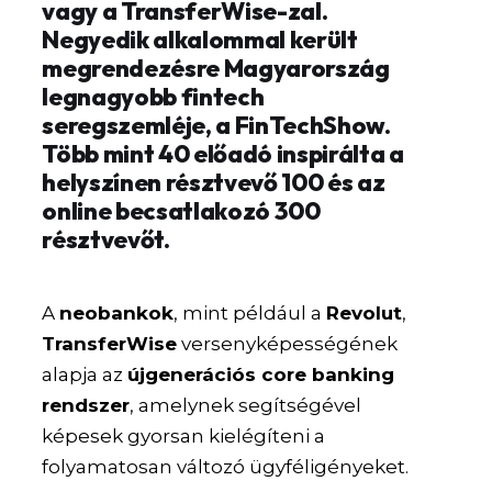
vagy a TransferWise-zal.
Negyedik alkalommal került
megrendezésre Magyarország
legnagyobb fintech
seregszemléje, a FinTechShow.
Több mint 40 előadó inspirálta a
helyszínen résztvevő 100 és az
online becsatlakozó 300
résztvevőt.
A
neobankok
, mint például a
Revolut
,
TransferWise
versenyképességének
alapja az
újgenerációs core banking
rendszer
, amelynek segítségével
képesek gyorsan kielégíteni a
folyamatosan változó ügyféligényeket.