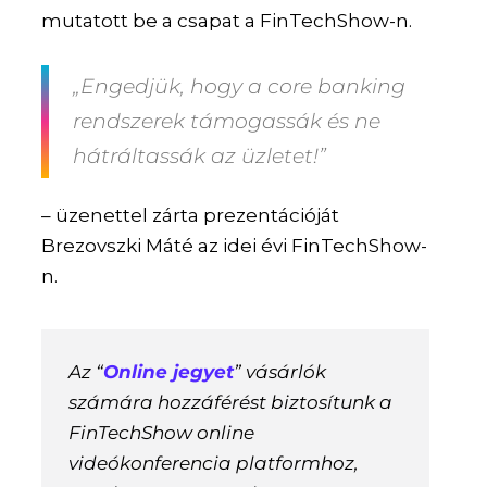
mutatott be a csapat a FinTechShow-n.
„Engedjük, hogy a core banking
rendszerek támogassák és ne
hátráltassák az üzletet!”
– üzenettel zárta prezentációját
Brezovszki Máté az idei évi FinTechShow-
n.
Az “
Online jegyet
” vásárlók
számára hozzáférést biztosítunk a
FinTechShow online
videókonferencia platformhoz,