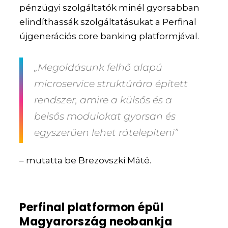
pénzügyi szolgáltatók minél gyorsabban
elindíthassák szolgáltatásukat a Perfinal
újgenerációs core banking platformjával.
„Megoldásunk felhő alapú
microservice struktúrára épített
rendszer, amire a külsős és a
belsős modulokat gyorsan és
egyszerűen lehet rátelepíteni”
– mutatta be Brezovszki Máté.
Perfinal platformon épül
Magyarország neobankja