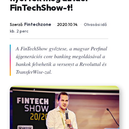
FinTechShow-t!
Fintechzone
Szerző:
·
2020.10.14.
·
Olvasási idő
kb. 2 perc
A FinTechShow győztese, a magyar Perfinal
újgenerációs core banking megoldásával a
bankok felvehetik a versenyt a Revoluttal és
TransferWise-zal.