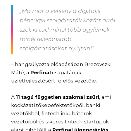
„Ma már a verseny a digitális
pénzügyi szolgáltatók között arról
szól, ki tud minél több ügyfélnek,
minél relevánsabb
szolgáltatásokat nyújtani”
– hangsúlyozta előadásában Brezovszki
Máté, a
Perfinal
csapatának
üzletfejlesztésért felelős vezetője.
A
11 tagú független szakmai zsűri
, ami
kockázati tőkebefektetőkből, banki
vezetőkből, fintech inkubátorok
vezetőiből és sikeres fintech startupok
alapítóiból állt a
Perfinal újgenerációs