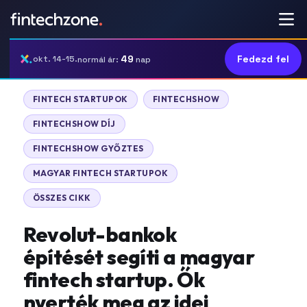
49
Fedezd fel
okt. 14-15.
normál ár:
nap
FINTECH STARTUPOK
FINTECHSHOW
FINTECHSHOW DÍJ
FINTECHSHOW GYŐZTES
MAGYAR FINTECH STARTUPOK
ÖSSZES CIKK
Revolut-bankok
építését segíti a magyar
fintech startup. Ők
nyerték meg az idei