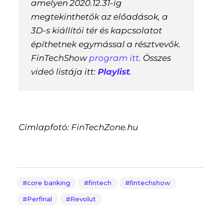
amelyen 2020.12.31-ig
megtekinthetők az előadások, a
3D-s kiállítói tér és kapcsolatot
építhetnek egymással a résztvevők.
FinTechShow
program itt
. Összes
videó listája itt:
Playlist
.
Címlapfotó: FinTechZone.hu
core banking
fintech
fintechshow
Perfinal
Revolut