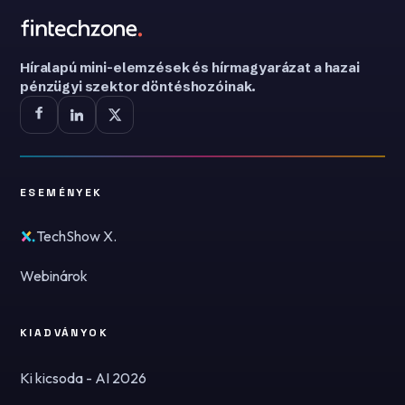
Híralapú mini-elemzések és hírmagyarázat a hazai
pénzügyi szektor döntéshozóinak.
ESEMÉNYEK
TechShow X.
Webinárok
KIADVÁNYOK
Ki kicsoda - AI 2026