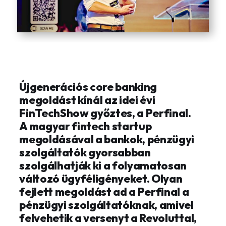
Újgenerációs core banking
megoldást kínál az idei évi
FinTechShow győztes, a Perfinal.
A magyar fintech startup
megoldásával a bankok, pénzügyi
szolgáltatók gyorsabban
szolgálhatják ki a folyamatosan
változó ügyféligényeket. Olyan
fejlett megoldást ad a Perfinal a
pénzügyi szolgáltatóknak, amivel
felvehetik a versenyt a Revoluttal,