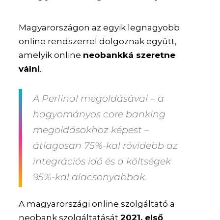
Magyarországon az egyik legnagyobb
online rendszerrel dolgoznak együtt,
amelyik online
neobankká szeretne
válni
.
A Perfinal megoldásával – a
hagyományos core banking
megoldásokhoz képest –
átlagosan 75%-kal rövidebb az
integrációs idő és a költségek
95%-kal alacsonyabbak.
A magyarországi online szolgáltató a
neobank szolgáltatását
2021. első