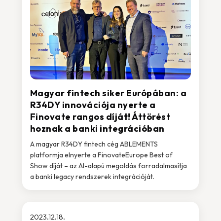
Magyar fintech siker Európában: a
R34DY innovációja nyerte a
Finovate rangos díját! Áttörést
hoznak a banki integrációban
A magyar R34DY fintech cég ABLEMENTS
platformja elnyerte a FinovateEurope Best of
Show díját – az AI-alapú megoldás forradalmasítja
a banki legacy rendszerek integrációját.
2023.12.18.