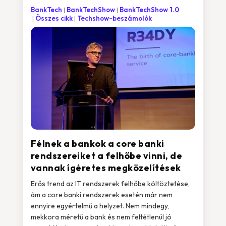
BankTech
BankTechShow
BankTechShow 1.0
Összes cikk
Techshow-beszámolók
Félnek a bankok a core banki
rendszereiket a felhőbe vinni, de
vannak ígéretes megközelítések
Erős trend az IT rendszerek felhőbe költöztetése,
ám a core banki rendszerek esetén már nem
ennyire egyértelmű a helyzet. Nem mindegy,
mekkora méretű a bank és nem feltétlenül jó