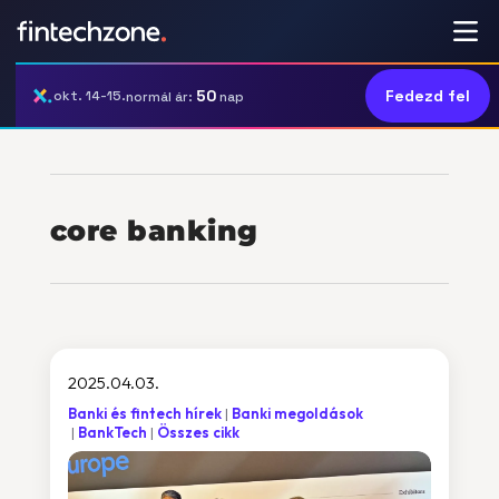
50
Fedezd fel
okt. 14-15.
normál ár:
nap
core banking
2025.04.03.
Banki és fintech hírek
Banki megoldások
BankTech
Összes cikk