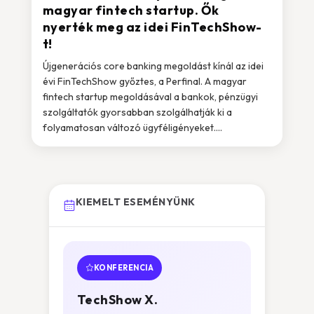
magyar fintech startup. Ők
nyerték meg az idei FinTechShow-
t!
Újgenerációs core banking megoldást kínál az idei
évi FinTechShow győztes, a Perfinal. A magyar
fintech startup megoldásával a bankok, pénzügyi
szolgáltatók gyorsabban szolgálhatják ki a
folyamatosan változó ügyféligényeket....
KIEMELT ESEMÉNYÜNK
KONFERENCIA
TechShow X.