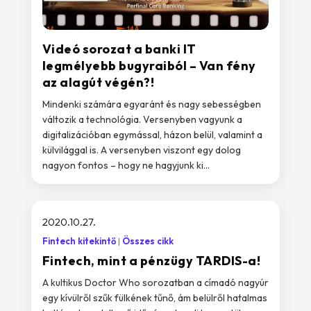
Videó sorozat a banki IT
legmélyebb bugyraiból – Van fény
az alagút végén?!
Mindenki számára egyaránt és nagy sebességben
változik a technológia. Versenyben vagyunk a
digitalizációban egymással, házon belül, valamint a
külvilággal is. A versenyben viszont egy dolog
nagyon fontos – hogy ne hagyjunk ki...
2020.10.27.
Fintech kitekintő
Összes cikk
Fintech, mint a pénzügy TARDIS-a!
A kultikus Doctor Who sorozatban a címadó nagyúr
egy kívülről szűk fülkének tűnő, ám belülről hatalmas