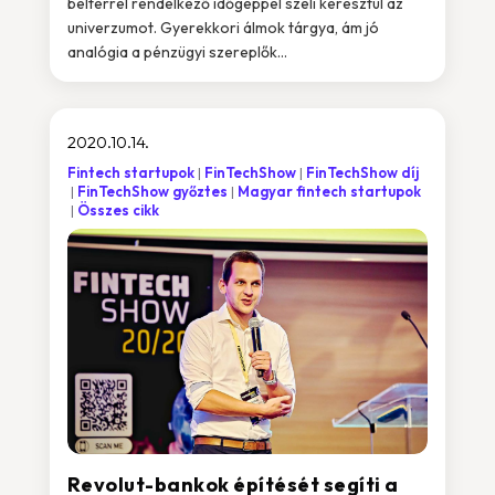
beltérrel rendelkező időgéppel szeli keresztül az
univerzumot. Gyerekkori álmok tárgya, ám jó
analógia a pénzügyi szereplők...
2020.10.14.
Fintech startupok
FinTechShow
FinTechShow díj
FinTechShow győztes
Magyar fintech startupok
Összes cikk
Revolut-bankok építését segíti a