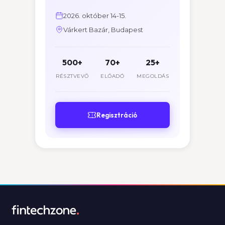
2026. október 14-15.
Várkert Bazár, Budapest
500+
70+
25+
RÉSZTVEVŐ
ELŐADÓ
MEGOLDÁS
Regisztráció