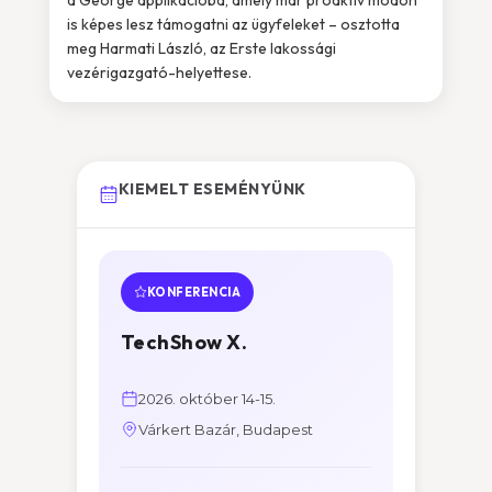
a George applikációba, amely már proaktív módon
is képes lesz támogatni az ügyfeleket – osztotta
meg Harmati László, az Erste lakossági
vezérigazgató-helyettese.
KIEMELT ESEMÉNYÜNK
KONFERENCIA
TechShow X.
2026. október 14-15.
Várkert Bazár, Budapest