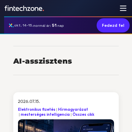
51
Fedezd fel
okt. 14-15.
normál ár:
nap
AI-asszisztens
2026.07.15.
Elektronikus fizetés
Hírmagyarázat
mesterséges intelligencia
Összes cikk