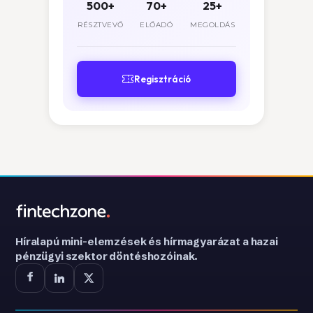
500+
70+
25+
RÉSZTVEVŐ
ELŐADÓ
MEGOLDÁS
Regisztráció
Híralapú mini-elemzések és hírmagyarázat a hazai
pénzügyi szektor döntéshozóinak.