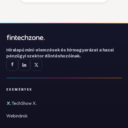
Híralapú mini-elemzések és hírmagyarázat a hazai
pénzügyi szektor döntéshozóinak.
ESEMÉNYEK
TechShow X.
Webinárok