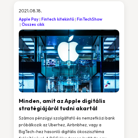
2021.08.18.
Apple Pay
Fintech kitekintő
FinTechShow
Összes cikk
Minden, amit az Apple digitális
stratégiájáról tudni akartál
Számos pénzügyi szolgáltató és nemzetközi bank
próbálkozik az Uberhez, Airbnbhez, vagy a
BigTech-hez hasonló digitális ökoszisztéma