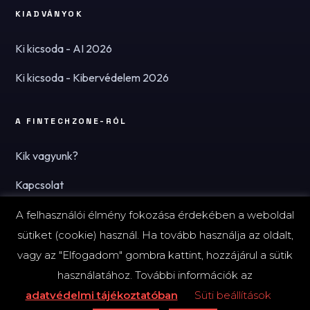
KIADVÁNYOK
Ki kicsoda - AI 2026
Ki kicsoda - Kibervédelem 2026
A FINTECHZONE-RÓL
Kik vagyunk?
Kapcsolat
Hírlevél
A felhasználói élmény fokozása érdekében a weboldal
sütiket (cookie) használ. Ha tovább használja az oldalt,
vagy az "Elfogadom" gombra kattint, hozzájárul a sütik
használatához. További információk az
© 2026 FinTechZone.hu - A FinTech Group Kft.
adatvédelmi tájékoztatóban
Süti beállítások