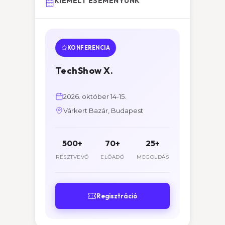
KIEMELT ESEMÉNYÜNK
KONFERENCIA
TechShow X.
2026. október 14-15.
Várkert Bazár, Budapest
500+
70+
25+
RÉSZTVEVŐ
ELŐADÓ
MEGOLDÁS
Regisztráció