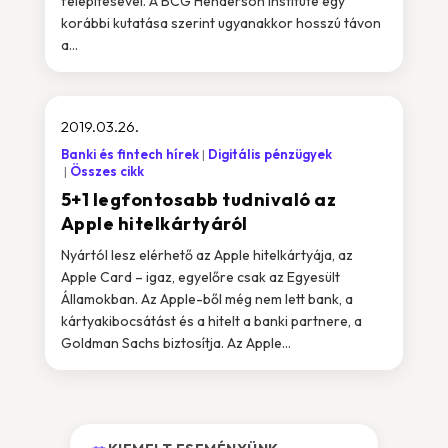
felépítésével. A BCG Henderson Institute egy
korábbi kutatása szerint ugyanakkor hosszú távon
a...
2019.03.26.
Banki és fintech hírek
Digitális pénzügyek
Összes cikk
5+1 legfontosabb tudnivaló az
Apple hitelkártyáról
Nyártól lesz elérhető az Apple hitelkártyája, az
Apple Card – igaz, egyelőre csak az Egyesült
Államokban. Az Apple-ből még nem lett bank, a
kártyakibocsátást és a hitelt a banki partnere, a
Goldman Sachs biztosítja. Az Apple...