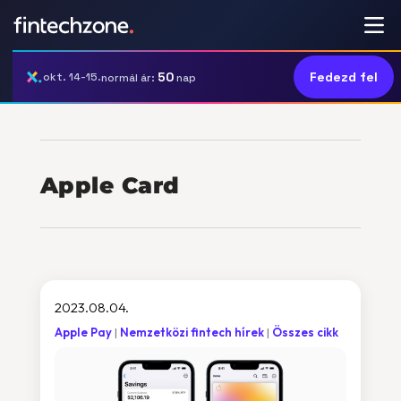
50
Fedezd fel
okt. 14-15.
normál ár:
nap
Apple Card
2023.08.04.
Apple Pay
Nemzetközi fintech hírek
Összes cikk