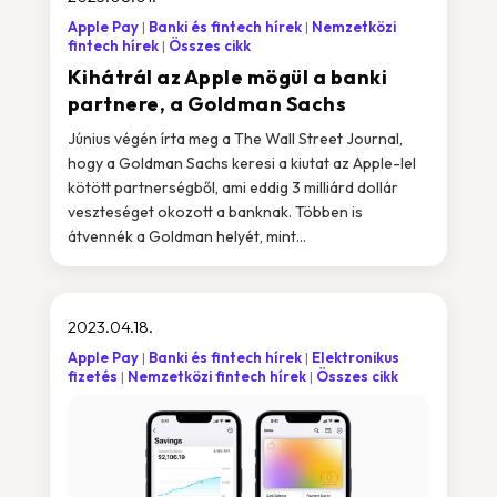
Apple Pay
Banki és fintech hírek
Nemzetközi
fintech hírek
Összes cikk
Kihátrál az Apple mögül a banki
partnere, a Goldman Sachs
Június végén írta meg a The Wall Street Journal,
hogy a Goldman Sachs keresi a kiutat az Apple-lel
kötött partnerségből, ami eddig 3 milliárd dollár
veszteséget okozott a banknak. Többen is
átvennék a Goldman helyét, mint...
2023.04.18.
Apple Pay
Banki és fintech hírek
Elektronikus
fizetés
Nemzetközi fintech hírek
Összes cikk