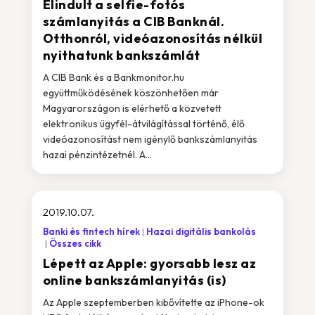
Elindult a selfie-fotós
számlanyitás a CIB Banknál.
Otthonról, videóazonosítás nélkül
nyithatunk bankszámlát
A CIB Bank és a Bankmonitor.hu
együttműködésének köszönhetően már
Magyarországon is elérhető a közvetett
elektronikus ügyfél-átvilágítással történő, élő
videóazonosítást nem igénylő bankszámlanyitás
hazai pénzintézetnél. A...
2019.10.07.
Banki és fintech hírek
Hazai digitális bankolás
Összes cikk
Lépett az Apple: gyorsabb lesz az
online bankszámlanyitás (is)
Az Apple szeptemberben kibővítette az iPhone-ok