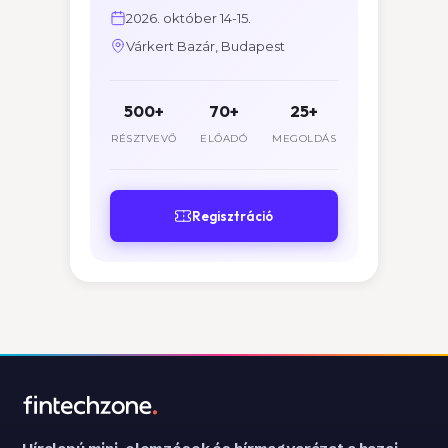
2026. október 14-15.
Várkert Bazár, Budapest
500+
70+
25+
RÉSZTVEVŐ
ELŐADÓ
MEGOLDÁS
Regisztráció