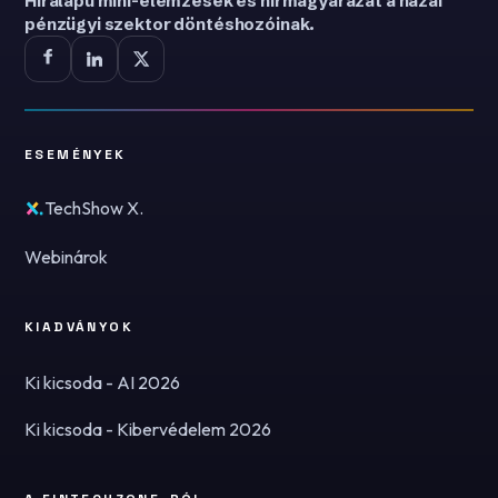
Híralapú mini-elemzések és hírmagyarázat a hazai
pénzügyi szektor döntéshozóinak.
ESEMÉNYEK
TechShow X.
Webinárok
KIADVÁNYOK
Ki kicsoda - AI 2026
Ki kicsoda - Kibervédelem 2026