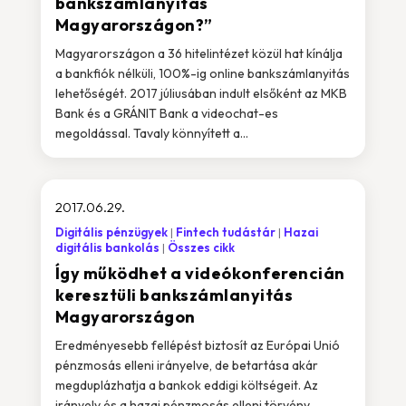
bankszámlanyitás
Magyarországon?”
Magyarországon a 36 hitelintézet közül hat kínálja
a bankfiók nélküli, 100%-ig online bankszámlanyitás
lehetőségét. 2017 júliusában indult elsőként az MKB
Bank és a GRÁNIT Bank a videochat-es
megoldással. Tavaly könnyített a...
2017.06.29.
Digitális pénzügyek
Fintech tudástár
Hazai
digitális bankolás
Összes cikk
Így működhet a videókonferencián
keresztüli bankszámlanyitás
Magyarországon
Eredményesebb fellépést biztosít az Európai Unió
pénzmosás elleni irányelve, de betartása akár
megduplázhatja a bankok eddigi költségeit. Az
irányelv és a hazai pénzmosás elleni törvény