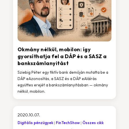
Okmány nélkül, mobilon: így
gyorsíthatja fel a DÁP és a SASZ a
bankszámlanyitást
Sziebig Péter egy fiktív bank demóján mutatta be a
DÁP eAzonosítás, a SASZ és a DÁP eAláírás
együttes erejét a bankszámlanyitásban — okmány
nélkül, mobilon.
2020.10.07.
Digitális pénzügyek
FinTechShow
Összes cikk