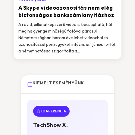
A Skype videoazonosítás nem elég
biztonságos bankszámlanyitáshoz
A rövid, pillanatképszerű videó is becsapható, hát
még ha gyenge minőségű fotóval párosul.
Németországban három éve lehet videochates
azonosítással pénzügyeket intézni, ám június 15-től
a német hatóság szigorította a...
KIEMELT ESEMÉNYÜNK
KONFERENCIA
TechShow X.