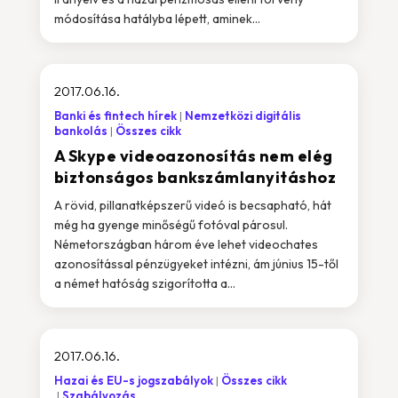
módosítása hatályba lépett, aminek...
2017.06.16.
Banki és fintech hírek
Nemzetközi digitális
bankolás
Összes cikk
A Skype videoazonosítás nem elég
biztonságos bankszámlanyitáshoz
A rövid, pillanatképszerű videó is becsapható, hát
még ha gyenge minőségű fotóval párosul.
Németországban három éve lehet videochates
azonosítással pénzügyeket intézni, ám június 15-től
a német hatóság szigorította a...
2017.06.16.
Hazai és EU-s jogszabályok
Összes cikk
Szabályozás