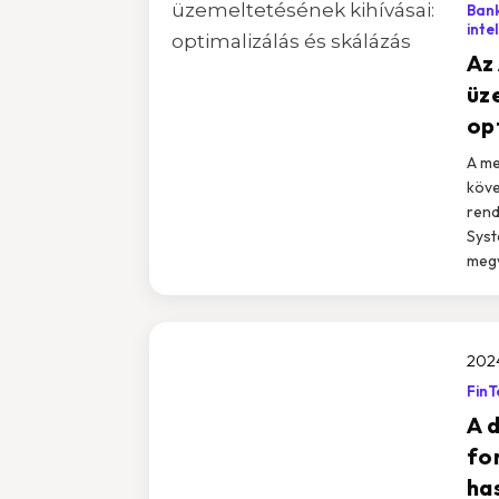
Ban
inte
Az 
üz
op
A me
köve
rend
Syst
megv
2024
FinT
A d
fo
ha