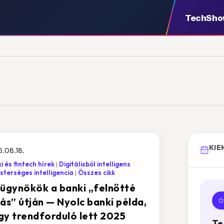
TechSh
KIE
.08.18.
i és fintech hírek
Digitálisból intelligens
terséges intelligencia
Összes cikk
-ügynökök a banki „felnőtté
ás” útján — Nyolc banki példa,
gy trendforduló lett 2025
Te