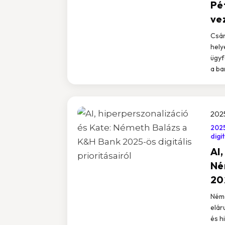
Pé
ve
Csán
hely
ügyf
a ba
2025
202
digi
AI,
Né
202
Néme
elár
és h