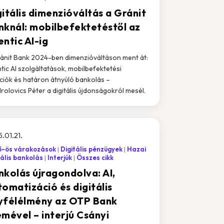
itális dimenzióváltás a Gránit
nknál: mobilbefektetéstől az
ntic AI-ig
ánit Bank 2024-ben dimenzióváltáson ment át:
tic AI szolgáltatások, mobilbefektetési
ciók és határon átnyúló bankolás –
rolovics Péter a digitális újdonságokról mesél.
.01.21.
5-ös várakozások
Digitális pénzügyek
Hazai
tális bankolás
Interjúk
Összes cikk
nkolás újragondolva: AI,
omatizáció és digitális
yfélélmény az OTP Bank
emével – interjú Csányi