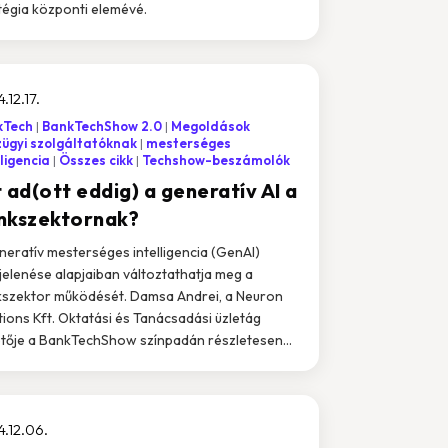
tégia központi elemévé.
.12.17.
kTech
BankTechShow 2.0
Megoldások
ügyi szolgáltatóknak
mesterséges
lligencia
Összes cikk
Techshow-beszámolók
 ad(ott eddig) a generatív AI a
nkszektornak?
neratív mesterséges intelligencia (GenAI)
elenése alapjaiban változtathatja meg a
szektor működését. Damsa Andrei, a Neuron
tions Kft. Oktatási és Tanácsadási üzletág
tője a BankTechShow színpadán részletesen...
.12.06.