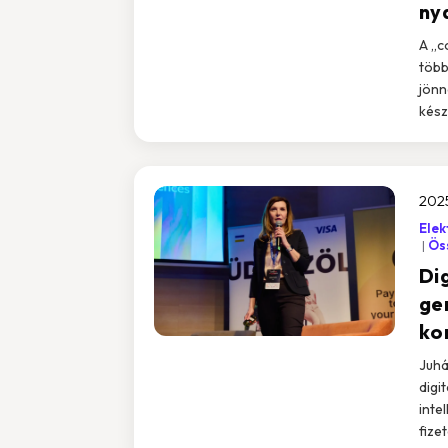
ny
A „c
több
jönn
kész
202
Elek
Öss
Dig
ge
ko
Juhá
digi
inte
fize