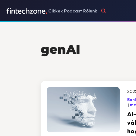
Cikkek
Podcast
Rólunk
genAI
2025
Bank
mes
AI
vál
ho