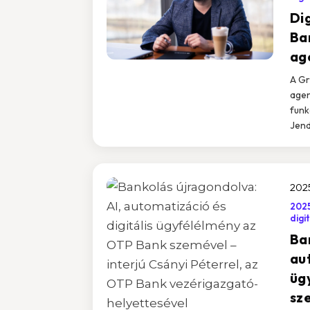
Dig
Ba
age
A Gr
agen
funk
Jend
2025
202
digi
Ba
aut
üg
sz