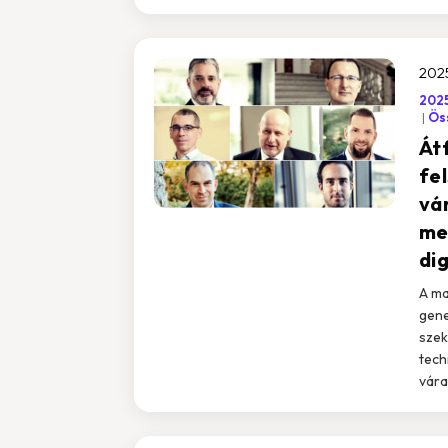
2025
202
Öss
Át
fe
vá
me
dig
A ma
gene
szek
tech
vára