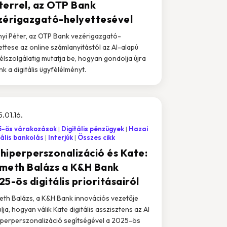
terrel, az OTP Bank
zérigazgató-helyettesével
yi Péter, az OTP Bank vezérigazgató-
ettese az online számlanyitástól az AI-alapú
élszolgálatig mutatja be, hogyan gondolja újra
nk a digitális ügyfélélményt.
.01.16.
5-ös várakozások
Digitális pénzügyek
Hazai
tális bankolás
Interjúk
Összes cikk
 hiperperszonalizáció és Kate:
meth Balázs a K&H Bank
5-ös digitális prioritásairól
th Balázs, a K&H Bank innovációs vezetője
ulja, hogyan válik Kate digitális asszisztens az AI
iperperszonalizáció segítségével a 2025-ös