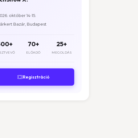
026. október 14-15.
árkert Bazár, Budapest
500+
70+
25+
SZTVEVŐ
ELŐADÓ
MEGOLDÁS
Regisztráció