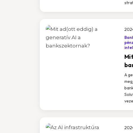
stra
2024
Ban
pénz
inte
Mit
ba
A ge
megj
bank
Solu
veze
2024