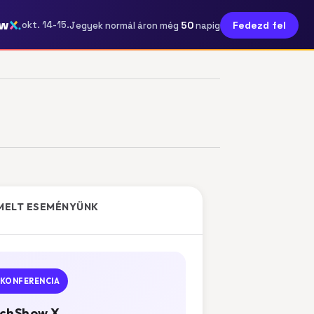
ow
50
okt. 14-15.
Fedezd fel
Jegyek normál áron még
napig
MELT ESEMÉNYÜNK
KONFERENCIA
chShow X.