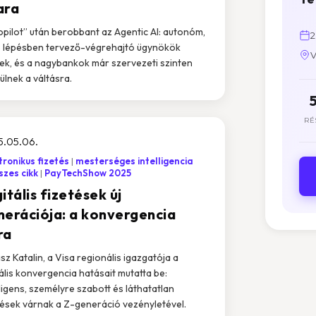
ara
opilot” után berobbant az Agentic AI: autonóm,
2
 lépésben tervező-végrehajtó ügynökök
V
ek, és a nagybankok már szervezeti szinten
ülnek a váltásra.
RÉ
5.05.06.
tronikus fizetés
mesterséges intelligencia
zes cikk
PayTechShow 2025
itális fizetések új
nerációja: a konvergencia
ra
sz Katalin, a Visa regionális igazgatója a
tális konvergencia hatásait mutatta be:
lligens, személyre szabott és láthatatlan
tések várnak a Z-generáció vezényletével.