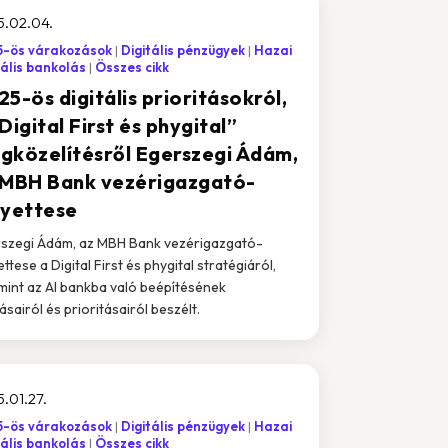
5.02.04.
5-ös várakozások
Digitális pénzügyek
Hazai
tális bankolás
Összes cikk
5-ös digitális prioritásokról,
Digital First és phygital”
gközelítésről Egerszegi Ádám,
 MBH Bank vezérigazgató-
lyettese
szegi Ádám, az MBH Bank vezérigazgató-
ttese a Digital First és phygital stratégiáról,
mint az AI bankba való beépítésének
ásairól és prioritásairól beszélt.
.01.27.
5-ös várakozások
Digitális pénzügyek
Hazai
tális bankolás
Összes cikk