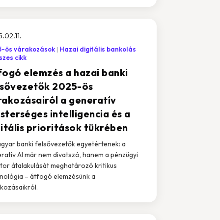
.02.11.
5-ös várakozások
Hazai digitális bankolás
zes cikk
fogó elemzés a hazai banki
lsővezetők 2025-ös
rakozásairól a generatív
sterséges intelligencia és a
itális prioritások tükrében
gyar banki felsővezetők egyetértenek: a
ratív AI már nem divatszó, hanem a pénzügyi
tor átalakulását meghatározó kritikus
nológia – átfogó elemzésünk a
kozásaikról.