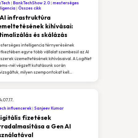
kTech
BankTechShow 2.0
mesterséges
lligencia
Összes cikk
AI infrastruktúra
emeltetésének kihívásai:
timalizálás és skálázás
sterséges intelligencia térnyerésének
tkeztében egyre több vállalat szembesül az AI
szerek üzemeltetésének kihívásaival. A LogiNet
ems-nél végzett kutatásunk során
izsgáltuk, milyen szempontokat kell...
.07.17.
ech influencerek
Sanjeev Kumar
igitális fizetések
rradalmasítása a Gen AI
sználatával