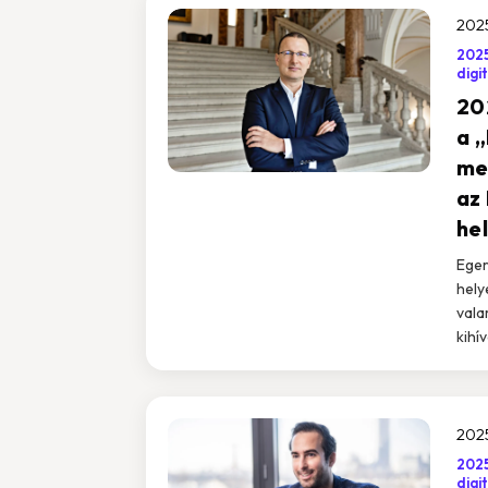
202
202
digi
202
a „
me
az
he
Eger
helye
vala
kihív
2025
202
digi