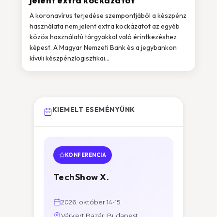
jelent extra kockázatot
A koronavírus terjedése szempontjából a készpénz
használata nem jelent extra kockázatot az egyéb
közös használatú tárgyakkal való érintkezéshez
képest. A Magyar Nemzeti Bank és a jegybankon
kívüli készpénzlogisztikai...
KIEMELT ESEMÉNYÜNK
KONFERENCIA
TechShow X.
2026. október 14-15.
Várkert Bazár, Budapest