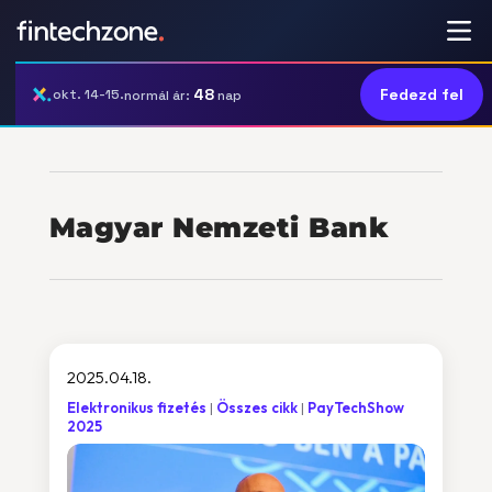
48
Fedezd fel
okt. 14-15.
normál ár:
nap
Magyar Nemzeti Bank
2025.04.18.
Elektronikus fizetés
Összes cikk
PayTechShow
2025