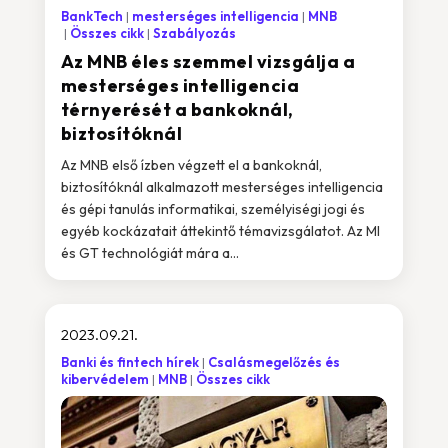
BankTech
mesterséges intelligencia
MNB
Összes cikk
Szabályozás
Az MNB éles szemmel vizsgálja a
mesterséges intelligencia
térnyerését a bankoknál,
biztosítóknál
Az MNB első ízben végzett el a bankoknál,
biztosítóknál alkalmazott mesterséges intelligencia
és gépi tanulás informatikai, személyiségi jogi és
egyéb kockázatait áttekintő témavizsgálatot. Az MI
és GT technológiát mára a...
2023.09.21.
Banki és fintech hírek
Csalásmegelőzés és
kibervédelem
MNB
Összes cikk