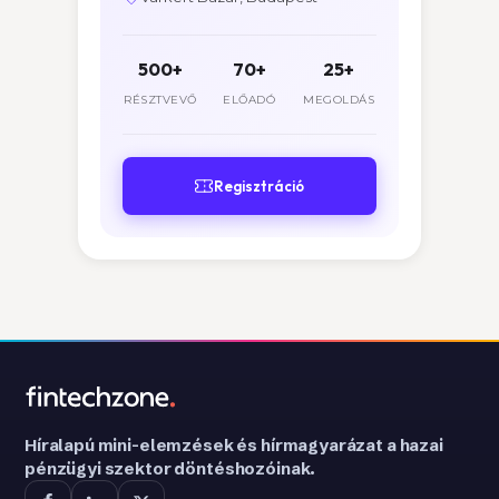
500+
70+
25+
RÉSZTVEVŐ
ELŐADÓ
MEGOLDÁS
Regisztráció
Híralapú mini-elemzések és hírmagyarázat a hazai
pénzügyi szektor döntéshozóinak.