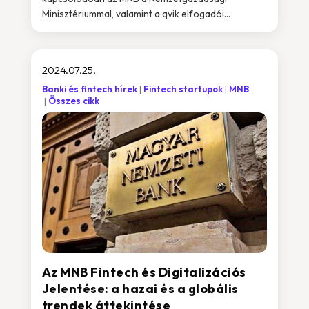
Minisztériummal, valamint a qvik elfogadói...
2024.07.25.
Banki és fintech hírek
Fintech startupok
MNB
Összes cikk
Az MNB Fintech és Digitalizációs
Jelentése: a hazai és a globális
trendek áttekintése