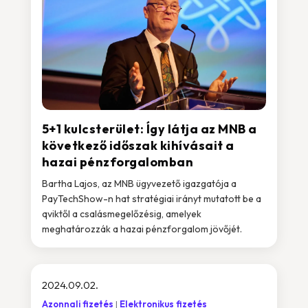
5+1 kulcsterület: Így látja az MNB a
következő időszak kihívásait a
hazai pénzforgalomban
Bartha Lajos, az MNB ügyvezető igazgatója a
PayTechShow-n hat stratégiai irányt mutatott be a
qviktől a csalásmegelőzésig, amelyek
meghatározzák a hazai pénzforgalom jövőjét.
2024.09.02.
Azonnali fizetés
Elektronikus fizetés