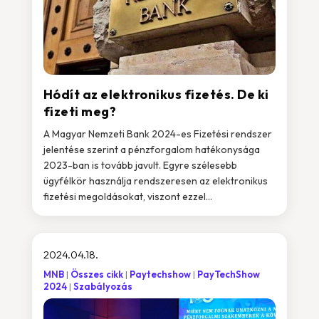
Hódít az elektronikus fizetés. De ki
fizeti meg?
A Magyar Nemzeti Bank 2024-es Fizetési rendszer
jelentése szerint a pénzforgalom hatékonysága
2023-ban is tovább javult. Egyre szélesebb
ügyfélkör használja rendszeresen az elektronikus
fizetési megoldásokat, viszont ezzel...
2024.04.18.
MNB
Összes cikk
Paytechshow
PayTechShow
2024
Szabályozás