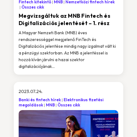
Fintech kitekintő
MNB
Nemzetközi fintech hírek
Összes cikk
Megvizsgáltuk az MNB Fintech és
Digitalizációs jelentését – 1. rész
A Magyar Nemzeti Bank (MNB) éves
rendszerességgel megjelenő FinTech és
Digitalizációs jelentése mindig nagy izgalmat vált ki
a pénzügyi szektorban. Az MNB a jelentéssel is
hozzá kíván járulni a hazai szektor
digitalizációjának...
2023.07.24.
Banki és fintech hírek
Elektronikus fizetési
megoldások
MNB
Összes cikk