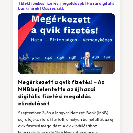
Elektronikus fizetési megoldások
Hazai digitális
banki hírek
Összes cikk
Megérkezett a qvik fizetés! – Az
MNB bejelentette az új hazai
digitális fizetési megoldás
elindulását
Szeptember 2-án a Magyar Nemzeti Bank (MNB)
sajtótájékoztatót tartott, amelyen bemutatták az új
qvik fizetési megoldást. A qvik indulásához
kapcsolódóan az MNB a Nemzetgazdasági