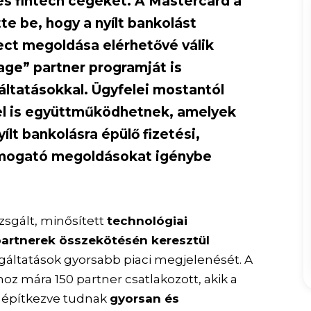
és fintech cégeket. A Mastercard a
te be, hogy a nyílt bankolást
t megoldása elérhetővé válik
ge” partner programját is
gáltatásokkal. Ügyfelei mostantól
el is együttműködhetnek, amelyek
lt bankolásra épülő fizetési,
ámogató megoldásokat igénybe
sgált, minősített
technológiai
artnerek összekötésén keresztül
zolgáltatások gyorsabb piaci megjelenését. A
oz mára 150 partner csatlakozott, akik a
ra építkezve tudnak
gyorsan és