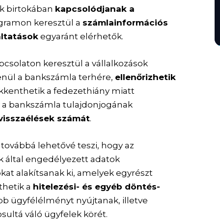
ok birtokában
kapcsolódjanak a
ogramon keresztül a
számlainformációs
áltatások
egyaránt elérhetők.
pcsolaton keresztül a vállalkozások
enül a bankszámla terhére,
ellenőrizhetik
ökkenthetik a fedezethiány miatt
gy a bankszámla tulajdonjogának
visszaélések számát
.
továbbá lehetővé teszi, hogy az
k által engedélyezett adatok
okat alakítsanak ki, amelyek egyrészt
thetik a
hitelezési- és egyéb döntés-
jobb ügyfélélményt nyújtanak, illetve
sultá váló ügyfelek körét.