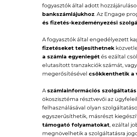
fogyasztók által adott hozzájárulás
bankszámlájukhoz
. Az Engage pr
és fizetés-kezdeményezési szolg
A fogyasztók által engedélyezett ka
fizetéseket teljesíthetnek
közvetl
a számla egyenlegét
és ezáltal cs
elutasított tranzakciók számát, va
megerősítésével
csökkenthetik a 
A
számlainformációs szolgáltatás
ökoszisztéma résztvevői az ügyfelei
felhasználásával olyan szolgáltatás
egyszerűsíthetik, másrészt kiegészí
támogató folyamatokat
, ezáltal 
megnövelhetik a szolgáltatásra jogo