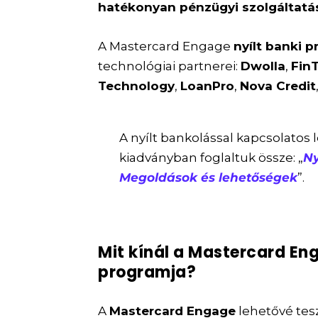
hatékonyan pénzügyi szolgáltatás
A Mastercard Engage
nyílt banki 
technológiai partnerei:
Dwolla
,
Fin
Technology
,
LoanPro
,
Nova Credit
A nyílt bankolással kapcsolatos
kiadványban foglaltuk össze: „
Ny
Megoldások és lehetőségek
”.
Mit kínál a Mastercard Eng
programja?
A
Mastercard Engage
lehetővé tesz