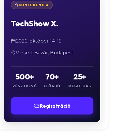
KONFERENCIA
TechShow X.
2026. október 14-15.
Várkert Bazár, Budapest
500+
70+
25+
RÉSZTVEVŐ
ELŐADÓ
MEGOLDÁS
Regisztráció