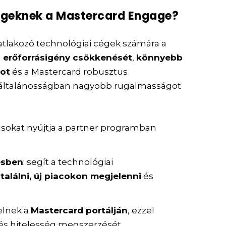
cégeknek a Mastercard Engage?
tlakozó technológiai cégek számára a
 erőforrásigény csökkenését
,
könnyebb
got
és a Mastercard robusztus
al általánosságban nagyobb rugalmasságot
ásokat nyújtja a partner programban
ésben
: segít a technológiai
 találni, új piacokon megjelenni
és
elnek a
Mastercard portálján
, ezzel
és hitelesség megszerzését.