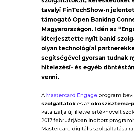
szolgáltatókat, kereskedőket 
tavalyi FinTechShow-n jelentet
támogató Open Banking Connec
Magyarországon. Idén az “Enga
kiterjesztette nyílt banki szol
olyan technológiai partnerekk
segítségével gyorsan tudnak nyí
hitelezési- és egyéb döntést
venni.
A
Mastercard Engage
program beviz
szolgáltatók
és az
ökoszisztéma-p
katalizálja új, illetve értéknövelt s
2017 februárjában indított programh
Mastercard digitális szolgáltatásai