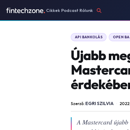
Cikkek
Podcast
Rólunk
API BANKOLÁS
OPEN B
Újabb meg
Mastercar
érdekébe
EGRI SZILVIA
Szerző:
·
2022
A Mastercard újabb l