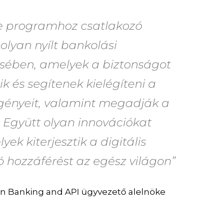
e programhoz csatlakozó
olyan nyílt bankolási
sében, amelyek a biztonságot
k és segítenek kielégíteni a
igényeit, valamint megadják a
. Együtt olyan innovációkat
ek kiterjesztik a digitális
ó hozzáférést az egész világon”
en Banking and API ügyvezető alelnöke