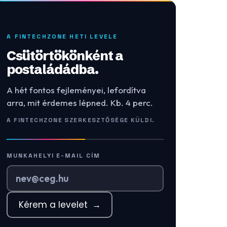
A FINTECHZONE HETI LEVELE
Csütörtökönként a
postaládádba.
A hét fontos fejleményei, lefordítva
arra, mit érdemes lépned. Kb. 4 perc.
A FINTECHZONE SZERKESZTŐSÉGE KÜLDI.
MUNKAHELYI E-MAIL CÍM
Kérem a levelet
→