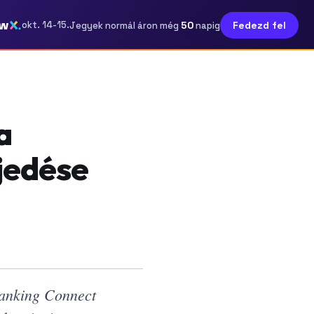
ow
50
okt. 14-15.
Fedezd fel
Jegyek normál áron még
napig
a
rjedése
Banking Connect