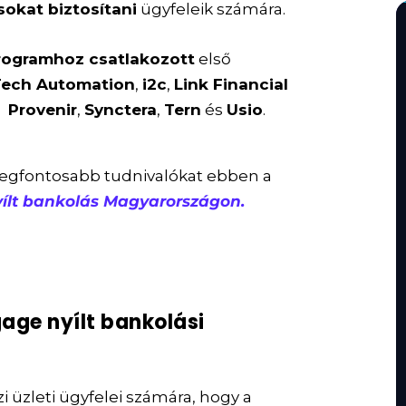
okat biztosítani
ügyfeleik számára.
programhoz csatlakozott
első
Tech Automation
,
i2c
,
Link Financial
,
Provenir
,
Synctera
,
Tern
és
Usio
.
 legfontosabb tudnivalókat ebben a
ílt bankolás Magyarországon.
age nyílt bankolási
i üzleti ügyfelei számára, hogy a