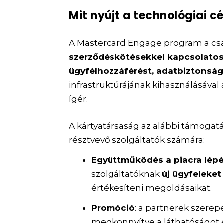
Mit nyújt a technológiai 
A Mastercard Engage program a csa
szerződéskötésekkel kapcsolatos
ügyfélhozzáférést, adatbiztonsá
infrastruktúrájának kihasználásáv
ígér.
A kártyatársaság az alábbi támogat
résztvevő szolgáltatók számára:
Együttműködés a piacra lép
szolgáltatóknak
új ügyfeleket
értékesíteni megoldásaikat.
Promóció
: a partnerek szerep
megkönnyítve a láthatóságot 