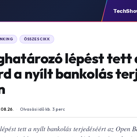
TechSh
ANKING
ÖSSZES CIKK
határozó lépést tett 
d a nyílt bankolás te
n
.08.26.
·
Olvasási idő kb. 3 perc
épést tett a nyílt bankolás terjedéséért az Open 