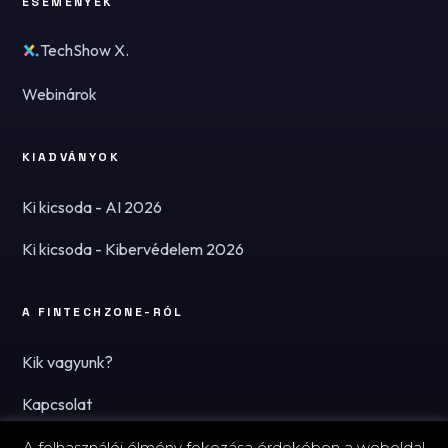
ESEMÉNYEK
TechShow X.
Webinárok
KIADVÁNYOK
Ki kicsoda - AI 2026
Ki kicsoda - Kibervédelem 2026
A FINTECHZONE-RÓL
Kik vagyunk?
Kapcsolat
Hírlevél
A felhasználói élmény fokozása érdekében a weboldal