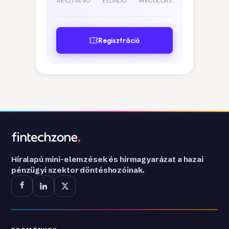
RÉSZTVEVŐ
ELŐADÓ
MEGOLDÁS
Regisztráció
Híralapú mini-elemzések és hírmagyarázat a hazai
pénzügyi szektor döntéshozóinak.