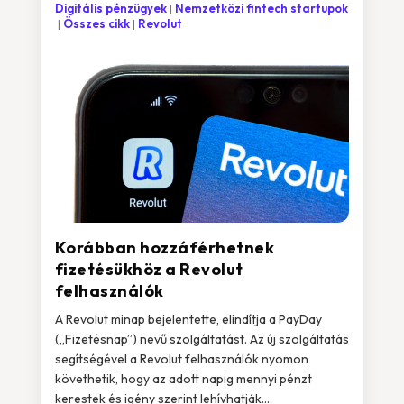
Digitális pénzügyek
Nemzetközi fintech startupok
Összes cikk
Revolut
Korábban hozzáférhetnek
fizetésükhöz a Revolut
felhasználók
A Revolut minap bejelentette, elindítja a PayDay
(„Fizetésnap”) nevű szolgáltatást. Az új szolgáltatás
segítségével a Revolut felhasználók nyomon
követhetik, hogy az adott napig mennyi pénzt
kerestek és igény szerint lehívhatják...