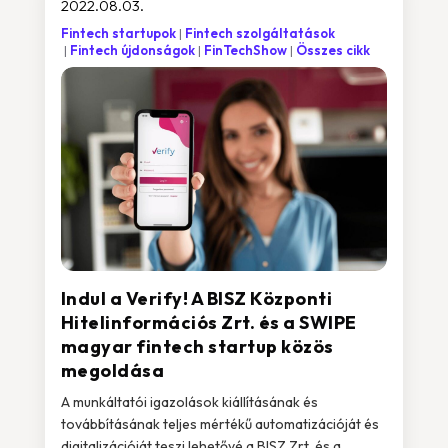
2022.08.03.
Fintech startupok
Fintech szolgáltatások
Fintech újdonságok
FinTechShow
Összes cikk
Indul a Verify! A BISZ Központi
Hitelinformációs Zrt. és a SWIPE
magyar fintech startup közös
megoldása
A munkáltatói igazolások kiállításának és
továbbításának teljes mértékű automatizációját és
digitalizációját teszi lehetővé a BISZ Zrt. és a