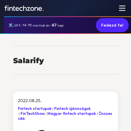
47
Fedezd fel
okt. 14-15.
normál ár:
nap
Salarify
2022.08.25.
Fintech startupok
Fintech újdonságok
FinTechShow
Magyar fintech startupok
Összes
cikk