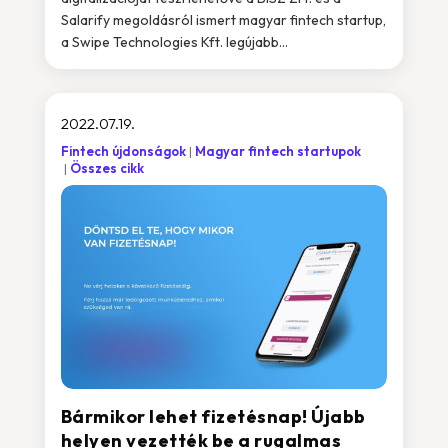
Salarify megoldásról ismert magyar fintech startup,
a Swipe Technologies Kft. legújabb...
2022.07.19.
Fintech újdonságok
Magyar fintech startupok
Összes cikk
Bármikor lehet fizetésnap! Újabb
helyen vezették be a rugalmas