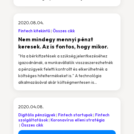
2020.08.04.
Fintech kitekintő
Összes cikk
Nem mindegy mennyi pénzt
keresek. Az is fontos, hogy mikor.
"Ha a bérkifizetések a szükség jelentkezéséhez
igazodnának, a munkavállalók visszaszerezhetnék
a pénzügyeik feletti kontrollt és elkerülhetnék a
költséges hiteltermékeket is." A technológia
alkalmazásával akár költségmentesen is...
2020.04.08.
Digitális pénzügyek
Fintech startupok
Fintech
szolgáltatások
Koronavírus elleni stratégia
Összes cikk