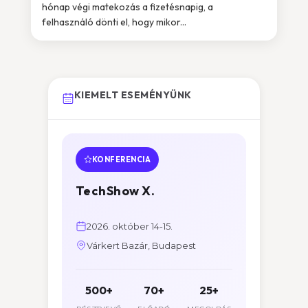
hónap végi matekozás a fizetésnapig, a
felhasználó dönti el, hogy mikor...
KIEMELT ESEMÉNYÜNK
KONFERENCIA
TechShow X.
2026. október 14-15.
Várkert Bazár, Budapest
500+
70+
25+