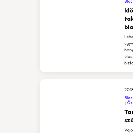
Bloc
Id
ta
bl
Lehe
ügyv
bony
elos
bizt
2018
Bloc
Öss
Ta
sz
Vajo