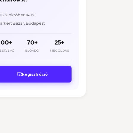
026. október 14-15.
árkert Bazár, Budapest
500+
70+
25+
SZTVEVŐ
ELŐADÓ
MEGOLDÁS
Regisztráció