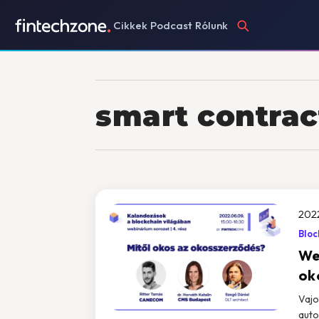
Cikkek
Podcast
Rólunk
smart contrac
202
Bloc
We
ok
Vajo
auto