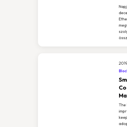
Napj
dece
Ethe
megv
szol
össz
2019
Bloc
Sm
Con
Ma
The 
impr
keep
adop