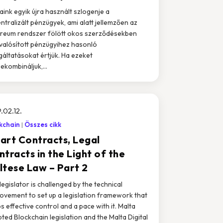
aink egyik újra használt szlogenje a
ntralizált pénzügyek, ami alatt jellemzően az
reum rendszer fölött okos szerződésekben
alósított pénzügyihez hasonló
gáltatásokat értjük. Ha ezeket
ekombináljuk,...
.02.12.
kchain
Összes cikk
art Contracts, Legal
tracts in the Light of the
ltese Law – Part 2
legislator is challenged by the technical
ovement to set up a legislation framework that
s effective control and a pace with it. Malta
ted Blockchain legislation and the Malta Digital