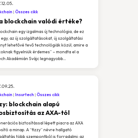
.12.05.
kchain
Összes cikk
 a blockchain valódi értéke?
lockchain egy izgalmas új technológia, de ez
 egy, az új szolgáltatásokat, új szolgáltatási
nyt lehetővé tevő technológiák közül, amire a
oknak figyelniük érdemes” – mondta el a
ech Akadémián Svájc legnagyobb...
.09.25.
kchain
Insurtech
Összes cikk
zy: blockchain alapú
osbiztosítás az AXA-tól
enerációs biztosítással lépett piacra az AXA
osító a minap. A “fizzy” névre hallgató
gáltatás több szempontból is forradalmi: az