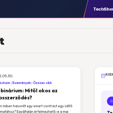
TechSho
t
KIE
2.05.30.
kchain
Események
Összes cikk
binárium: Mitől okos az
osszerződés?
n miben hasonlít egy smart contract egy üdítő
matához? Egyáltalán értelmezhető-e a mai
Te