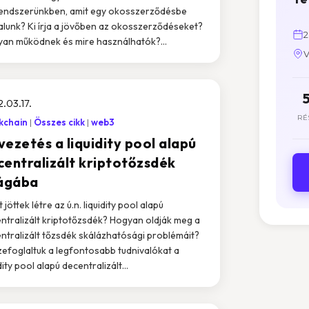
endszerünkben, amit egy okosszerződésbe
alunk? Ki írja a jövőben az okosszerződéseket?
2
an működnek és mire használhatók?...
V
.03.17.
RÉ
kchain
Összes cikk
web3
vezetés a liquidity pool alapú
centralizált kriptotőzsdék
lágába
 jöttek létre az ú.n. liquidity pool alapú
ntralizált kriptotőzsdék? Hogyan oldják meg a
ntralizált tőzsdék skálázhatósági problémáit?
efoglaltuk a legfontosabb tudnivalókat a
dity pool alapú decentralizált...