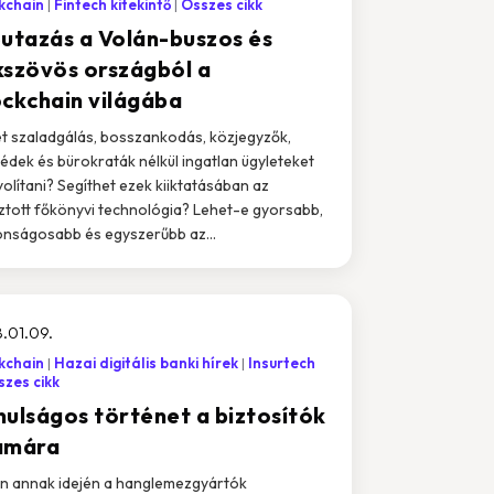
kchain
Fintech kitekintő
Összes cikk
őutazás a Volán-buszos és
kszövös országból a
ockchain világába
t szaladgálás, bosszankodás, közjegyzők,
édek és bürokraták nélkül ingatlan ügyleteket
olítani? Segíthet ezek kiiktatásában az
ztott főkönyvi technológia? Lehet-e gyorsabb,
onságosabb és egyszerűbb az...
.01.09.
kchain
Hazai digitális banki hírek
Insurtech
zes cikk
nulságos történet a biztosítók
ámára
n annak idején a hanglemezgyártók