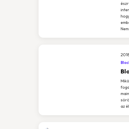
észr
inte
hogy
embe
Nem 
2018
Bloc
Bl
Mikö
foga
main
sörö
az é