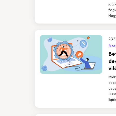
jogr
fogl
Hogy
2022
Bloc
Be
de
vi
Miért
dece
dece
Össz
liqui