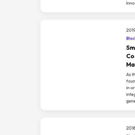
Inno
2019
Bloc
Sm
Con
Ma
As t
foun
in o
inte
gene
2018