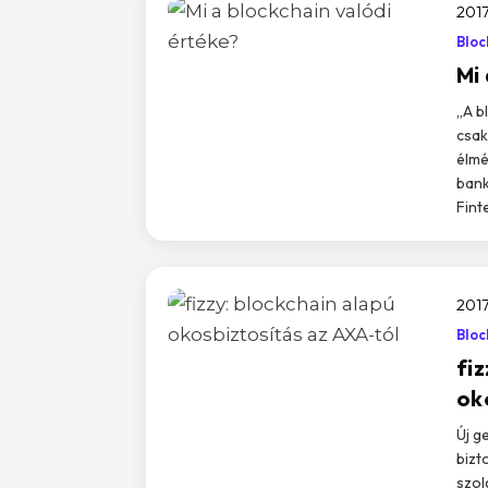
2017
Bloc
Mi
„A b
csak
élmé
bank
Fint
2017
Bloc
fiz
ok
Új g
bizt
szol