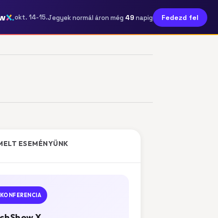
w
49
okt. 14-15.
Fedezd fel
Jegyek normál áron még
napig
MELT ESEMÉNYÜNK
KONFERENCIA
chShow X.