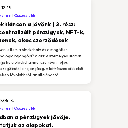
.12.28.
kchain
Összes cikk
kkláncon a jövőnk | 2. rész:
centralizált pénzügyek, NFT-k,
kenek, okos szerződések
an lettem a blockchain és a mögöttes
nológia rajongója? A cikk a személyes utamat
tja be a blockchainnel szembeni teljes
nszegüléstől a rajongásig. A kétrészes cikk első
ében távolabbról, az általánostól...
.05.13.
kchain
Összes cikk
dban a pénzügyek jövője.
tatjuk az alapokat.