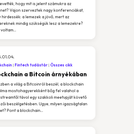
evették, hogy mit is jelent számukra az
rnet? Vajon szerveztek nagy konferenciákat,
 hirdessék: a lemezek a jövő, mert az
reknek mindig szükségük lesz a lemezekre?
voltam...
.01.04.
kchain
Fintech tudástár
Összes cikk
ockchain a Bitcoin árnyékában
zben a világ a Bitcoinról beszél, a blockchain
lma mostohagyerekként bőg fel valahol a
streamtől távol egy szakkoli meetupját követő
zői beszélgetésben. Ugye, milyen igazságtalan
let? Pont a blockchain...