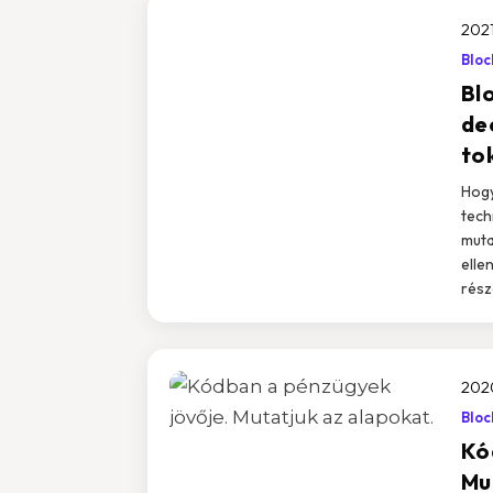
2021
Bloc
Blo
de
to
Hogy
tech
muta
elle
rész
2020
Bloc
Kó
Mu