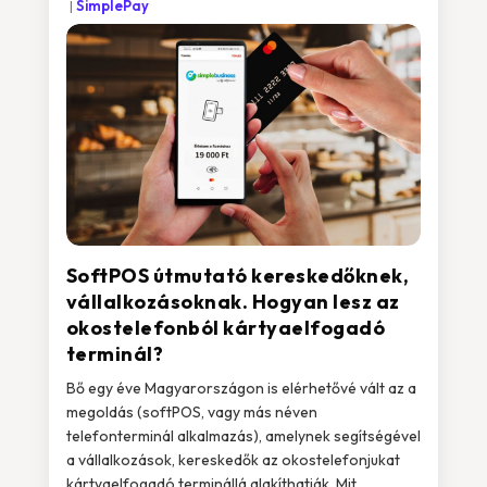
SimplePay
SoftPOS útmutató kereskedőknek,
vállalkozásoknak. Hogyan lesz az
okostelefonból kártyaelfogadó
terminál?
Bő egy éve Magyarországon is elérhetővé vált az a
megoldás (softPOS, vagy más néven
telefonterminál alkalmazás), amelynek segítségével
a vállalkozások, kereskedők az okostelefonjukat
kártyaelfogadó terminállá alakíthatják. Mit...