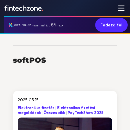
51
Fedezd fel
okt. 14-15.
normál ár:
nap
softPOS
2025.05.15.
Elektronikus fizetés
Elektronikus fizetési
megoldások
Összes cikk
PayTechShow 2025