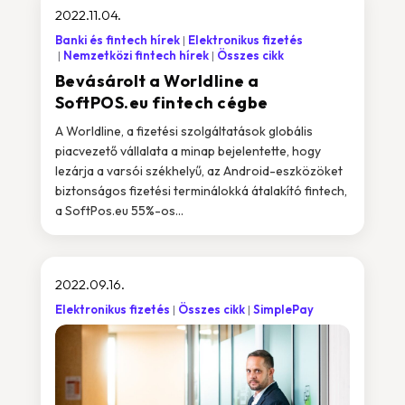
2022.11.04.
Banki és fintech hírek
Elektronikus fizetés
Nemzetközi fintech hírek
Összes cikk
Bevásárolt a Worldline a
SoftPOS.eu fintech cégbe
A Worldline, a fizetési szolgáltatások globális
piacvezető vállalata a minap bejelentette, hogy
lezárja a varsói székhelyű, az Android-eszközöket
biztonságos fizetési terminálokká átalakító fintech,
a SoftPos.eu 55%-os...
2022.09.16.
Elektronikus fizetés
Összes cikk
SimplePay