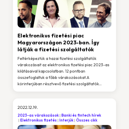
Elektronikus fizetési piac
Magyarországon 2023-ban. Így
látják a fizetési szolgáltatók
Feltérképeztük a hazai fizetési szolgáltatók
várakozásait az elektronikus fizetési piac 2023-as
kilátásaival kapcsolatban. 12 pontban
összefoglaltuk a főbb várakozásokat.A
körinterjúban résztvevő fizetési szolgáltatók...
2022.12.19.
2023-as várakozások
Banki és fintech hírek
Elektronikus fizetés
Interjúk
Összes cikk