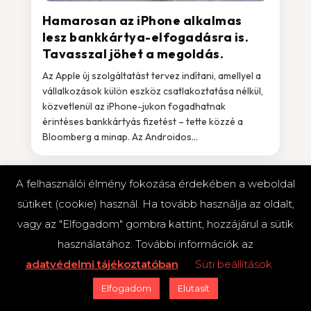
Hamarosan az iPhone alkalmas
lesz bankkártya-elfogadásra is.
Tavasszal jöhet a megoldás.
Az Apple új szolgáltatást tervez indítani, amellyel a
vállalkozások külön eszköz csatlakoztatása nélkül,
közvetlenül az iPhone-jukon fogadhatnak
érintéses bankkártyás fizetést – tette közzé a
Bloomberg a minap. Az Androidos...
A felhasználói élmény fokozása érdekében a weboldal
2022.01.20.
sütiket (cookie) használ. Ha tovább használja az oldalt,
Elektronikus fizetés
Összes cikk
Paytechshow
vagy az "Elfogadom" gombra kattint, hozzájárul a sütik
A SoftPOS alkalmazás megérkezett
használatához. További információk az
az UniCredit Bankhoz is
adatvédelmi tájékoztatóban
Süti beállítások
A SoftPOS a dinamikusan bővülő európai piacokon
és a technológiailag fejlett országokban aktív
Elfogadom
Elutasít
paytech vállalat, a Nexi által kifejlesztett alkalmazás,