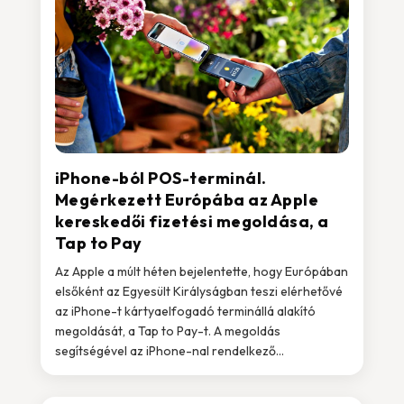
iPhone-ból POS-terminál.
Megérkezett Európába az Apple
kereskedői fizetési megoldása, a
Tap to Pay
Az Apple a múlt héten bejelentette, hogy Európában
elsőként az Egyesült Királyságban teszi elérhetővé
az iPhone-t kártyaelfogadó terminállá alakító
megoldását, a Tap to Pay-t. A megoldás
segítségével az iPhone-nal rendelkező...