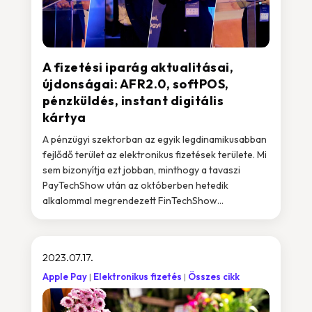
A fizetési iparág aktualitásai,
újdonságai: AFR2.0, softPOS,
pénzküldés, instant digitális
kártya
A pénzügyi szektorban az egyik legdinamikusabban
fejlődő terület az elektronikus fizetések területe. Mi
sem bizonyítja ezt jobban, minthogy a tavaszi
PayTechShow után az októberben hetedik
alkalommal megrendezett FinTechShow...
2023.07.17.
Apple Pay
Elektronikus fizetés
Összes cikk