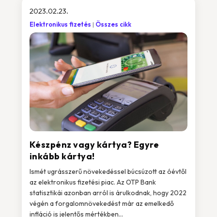
2023.02.23.
Elektronikus fizetés
Összes cikk
Készpénz vagy kártya? Egyre
inkább kártya!
Ismét ugrásszerű növekedéssel búcsúzott az óévtől
az elektronikus fizetési piac. Az OTP Bank
statisztikái azonban arról is árulkodnak, hogy 2022
végén a forgalomnövekedést már az emelkedő
infláció is jelentős mértékben...