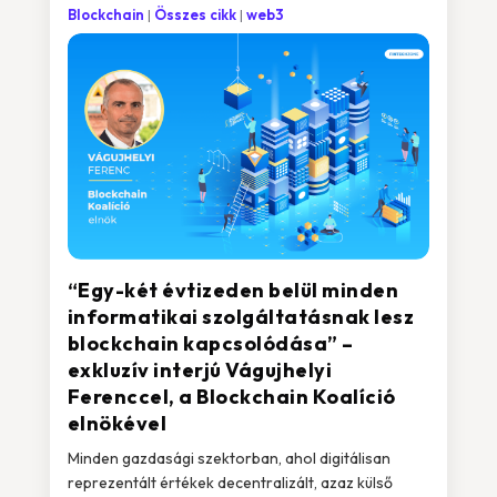
Blockchain
Összes cikk
web3
“Egy-két évtizeden belül minden
informatikai szolgáltatásnak lesz
blockchain kapcsolódása” –
exkluzív interjú Vágujhelyi
Ferenccel, a Blockchain Koalíció
elnökével
Minden gazdasági szektorban, ahol digitálisan
reprezentált értékek decentralizált, azaz külső