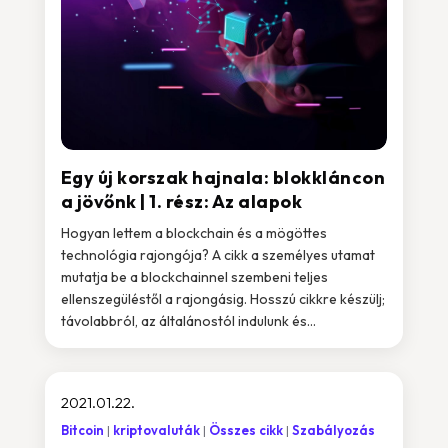
Egy új korszak hajnala: blokkláncon
a jövőnk | 1. rész: Az alapok
Hogyan lettem a blockchain és a mögöttes
technológia rajongója? A cikk a személyes utamat
mutatja be a blockchainnel szembeni teljes
ellenszegüléstől a rajongásig. Hosszú cikkre készülj;
távolabbról, az általánostól indulunk és...
2021.01.22.
Bitcoin
kriptovaluták
Összes cikk
Szabályozás