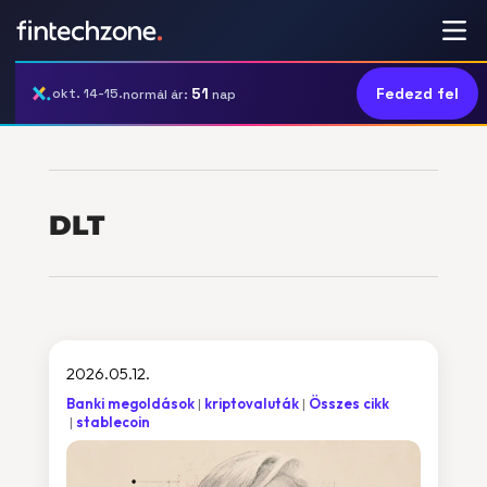
51
Fedezd fel
okt. 14-15.
normál ár:
nap
DLT
2026.05.12.
Banki megoldások
kriptovaluták
Összes cikk
stablecoin