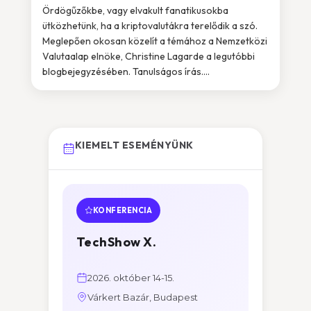
Ördögűzőkbe, vagy elvakult fanatikusokba
ütközhetünk, ha a kriptovalutákra terelődik a szó.
Meglepően okosan közelít a témához a Nemzetközi
Valutaalap elnöke, Christine Lagarde a legutóbbi
blogbejegyzésében. Tanulságos írás....
KIEMELT ESEMÉNYÜNK
KONFERENCIA
TechShow X.
2026. október 14-15.
Várkert Bazár, Budapest