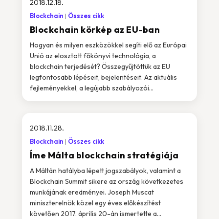
2018.12.18.
Blockchain
Összes cikk
Blockchain körkép az EU-ban
Hogyan és milyen eszközökkel segíti elő az Európai
Unió az elosztott főkönyvi technológia, a
blockchain terjedését? Összegyűjtöttük az EU
legfontosabb lépéseit, bejelentéseit. Az aktuális
fejleményekkel, a legújabb szabályozói...
2018.11.28.
Blockchain
Összes cikk
Íme Málta blockchain stratégiája
A Máltán hatályba lépett jogszabályok, valamint a
Blockchain Summit sikere az ország következetes
munkájának eredményei. Joseph Muscat
miniszterelnök közel egy éves előkészítést
követően 2017. április 20-án ismertette a...