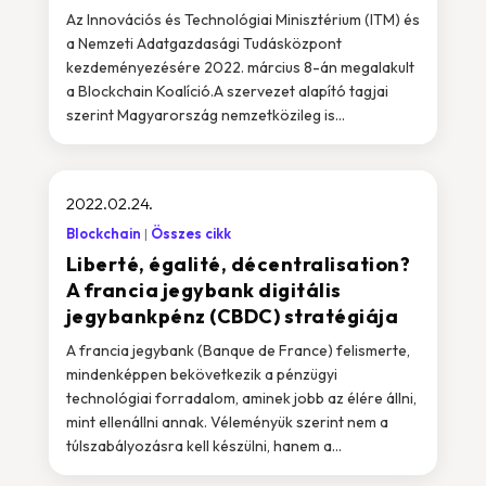
Az Innovációs és Technológiai Minisztérium (ITM) és
a Nemzeti Adatgazdasági Tudásközpont
kezdeményezésére 2022. március 8-án megalakult
a Blockchain Koalíció.A szervezet alapító tagjai
szerint Magyarország nemzetközileg is...
2022.02.24.
Blockchain
Összes cikk
Liberté, égalité, décentralisation?
A francia jegybank digitális
jegybankpénz (CBDC) stratégiája
A francia jegybank (Banque de France) felismerte,
mindenképpen bekövetkezik a pénzügyi
technológiai forradalom, aminek jobb az élére állni,
mint ellenállni annak. Véleményük szerint nem a
túlszabályozásra kell készülni, hanem a...