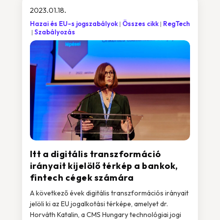
2023.01.18.
Hazai és EU-s jogszabályok
Összes cikk
RegTech
Szabályozás
Itt a digitális transzformáció
irányait kijelölő térkép a bankok,
fintech cégek számára
A következő évek digitális transzformációs irányait
jelöli ki az EU jogalkotási térképe, amelyet dr.
Horváth Katalin, a CMS Hungary technológiai jogi