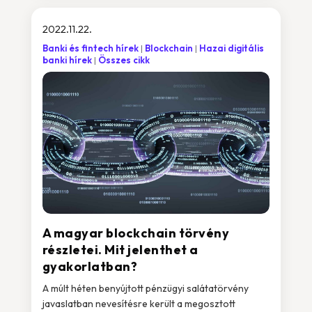
2022.11.22.
Banki és fintech hírek
Blockchain
Hazai digitális
banki hírek
Összes cikk
A magyar blockchain törvény
részletei. Mit jelenthet a
gyakorlatban?
A múlt héten benyújtott pénzügyi salátatörvény
javaslatban nevesítésre került a megosztott