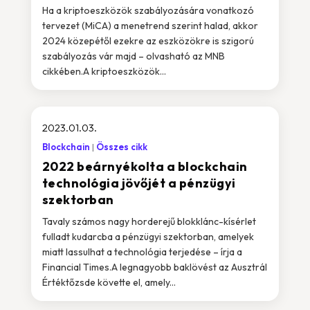
Ha a kriptoeszközök szabályozására vonatkozó
tervezet (MiCA) a menetrend szerint halad, akkor
2024 közepétől ezekre az eszközökre is szigorú
szabályozás vár majd – olvasható az MNB
cikkében.A kriptoeszközök...
2023.01.03.
Blockchain
Összes cikk
2022 beárnyékolta a blockchain
technológia jövőjét a pénzügyi
szektorban
Tavaly számos nagy horderejű blokklánc-kísérlet
fulladt kudarcba a pénzügyi szektorban, amelyek
miatt lassulhat a technológia terjedése – írja a
Financial Times.A legnagyobb baklövést az Ausztrál
Értéktőzsde követte el, amely...