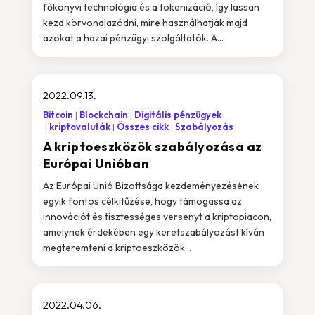
főkönyvi technológia és a tokenizáció, így lassan
kezd körvonalazódni, mire használhatják majd
azokat a hazai pénzügyi szolgáltatók. A...
2022.09.13.
Bitcoin
Blockchain
Digitális pénzügyek
kriptovaluták
Összes cikk
Szabályozás
A kriptoeszközök szabályozása az
Európai Unióban
Az Európai Unió Bizottsága kezdeményezésének
egyik fontos célkitűzése, hogy támogassa az
innovációt és tisztességes versenyt a kriptopiacon,
amelynek érdekében egy keretszabályozást kíván
megteremteni a kriptoeszközök...
2022.04.06.