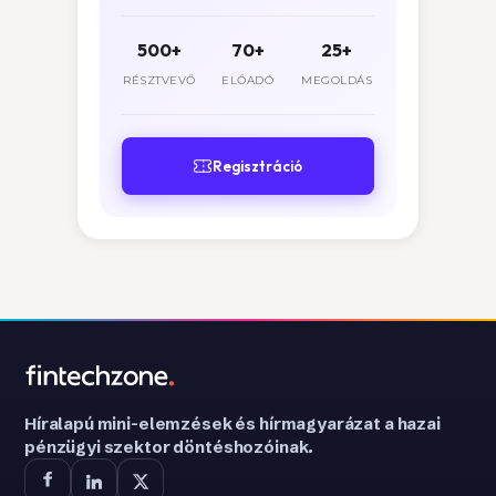
500+
70+
25+
RÉSZTVEVŐ
ELŐADÓ
MEGOLDÁS
Regisztráció
Híralapú mini-elemzések és hírmagyarázat a hazai
pénzügyi szektor döntéshozóinak.