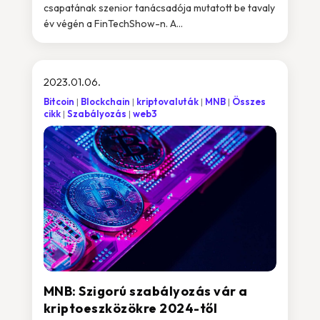
csapatának szenior tanácsadója mutatott be tavaly
év végén a FinTechShow-n. A...
2023.01.06.
Bitcoin
Blockchain
kriptovaluták
MNB
Összes
cikk
Szabályozás
web3
MNB: Szigorú szabályozás vár a
kriptoeszközökre 2024-től